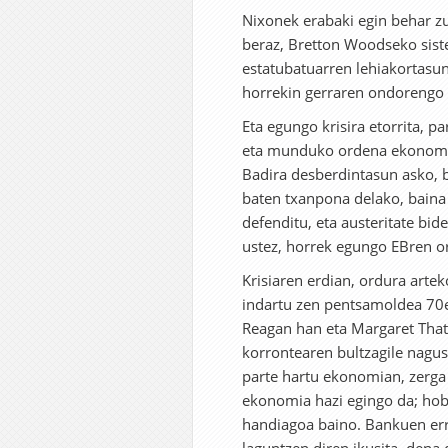
Nixonek erabaki egin behar zu
beraz, Bretton Woodseko sist
estatubatuarren lehiakortasun
horrekin gerraren ondorengo 
Eta egungo krisira etorrita, 
eta munduko ordena ekonomi
Badira desberdintasun asko, 
baten txanpona delako, baina
defenditu, eta austeritate bid
ustez, horrek egungo EBren o
Krisiaren erdian, ordura arte
indartu zen pentsamoldea 70
Reagan han eta Margaret That
korrontearen bultzagile nagusi
parte hartu ekonomian, zerga t
ekonomia hazi egingo da; hobe 
handiagoa baino. Bankuen err