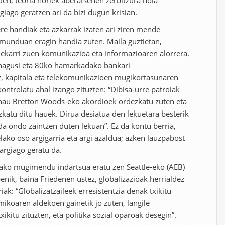
den, teoria horiek aberatsenen zerbitzura nola
rgiago geratzen ari da bizi dugun krisian.
e handiak eta azkarrak izaten ari ziren mende
munduan eragin handia zuten. Maila guztietan,
a ekarri zuen komunikazioa eta informazioaren alorrera.
 nagusi eta 80ko hamarkadako bankari
z, kapitala eta telekomunikazioen mugikortasunaren
ntrolatu ahal izango zituzten: “Dibisa-urre patroiak
 hau Bretton Woods-eko akordioek ordezkatu zuten eta
katu ditu hauek. Dirua desiatua den lekuetara besterik
da ondo zaintzen duten lekuan”. Ez da kontu berria,
lako oso argigarria eta argi azaldua; azken lauzpabost
 argiago geratu da.
ako mugimendu indartsua eratu zen Seattle-eko (AEB)
penik, baina Friedenen ustez, globalizazioak herrialdez
iak: “Globalizatzaileek erresistentzia denak txikitu
ikoaren aldekoen gainetik jo zuten, langile
kitu zituzten, eta politika sozial oparoak desegin”.