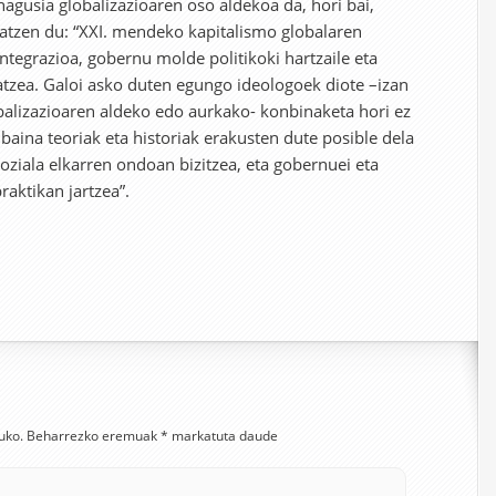
nagusia globalizazioaren oso aldekoa da, hori bai,
ikatzen du: “XXI. mendeko kapitalismo globalaren
ntegrazioa, gobernu molde politikoki hartzaile eta
tatzea. Galoi asko duten egungo ideologoek diote –izan
balizazioaren aldeko edo aurkako- konbinaketa hori ez
 baina teoriak eta historiak erakusten dute posible dela
oziala elkarren ondoan bizitzea, eta gobernuei eta
raktikan jartzea”.
uko.
Beharrezko eremuak
*
markatuta daude