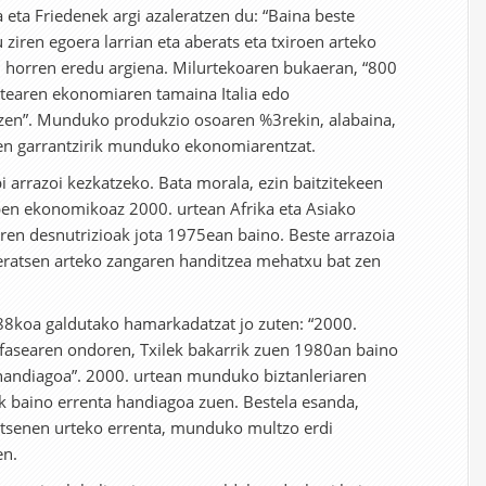
 eta Friedenek argi azaleratzen du: “Baina beste
 ziren egoera larrian eta aberats eta txiroen arteko
n horren eredu argiena. Milurtekoaren bukaeran, “800
ntearen ekonomiaren tamaina Italia edo
zen”. Munduko produkzio osoaren %3rekin, alabaina,
uen garrantzirik munduko ekonomiarentzat.
i arrazoi kezkatzeko. Bata morala, ezin baitzitekeen
en ekonomikoaz 2000. urtean Afrika eta Asiako
ren desnutrizioak jota 1975ean baino. Beste arrazoia
beratsen arteko zangaren handitzea mehatxu bat zen
88koa galdutako hamarkadatzat jo zuten: “2000.
 fasearen ondoren, Txilek bakarrik zuen 1980an baino
andiagoa”. 2000. urtean munduko biztanleriaren
 baino errenta handiagoa zuen. Bestela esanda,
senen urteko errenta, munduko multzo erdi
en.