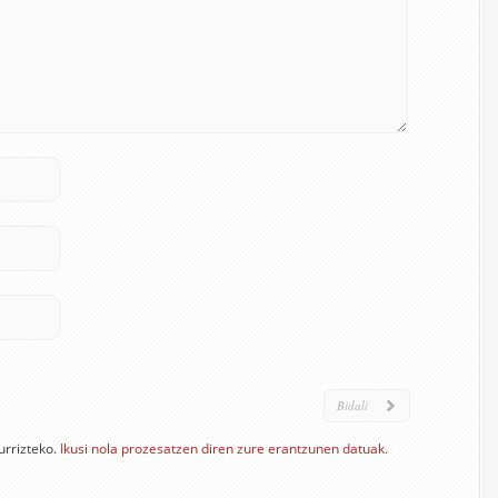
urrizteko.
Ikusi nola prozesatzen diren zure erantzunen datuak.