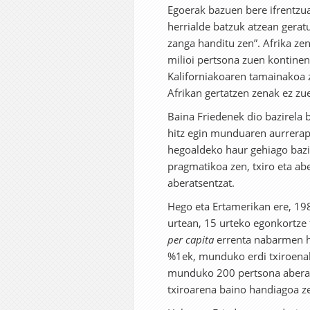
Egoerak bazuen bere ifrentzua
herrialde batzuk atzean geratu
zanga handitu zen”. Afrika ze
milioi pertsona zuen kontine
Kaliforniakoaren tamainakoa 
Afrikan gertatzen zenak ez z
Baina Friedenek dio bazirela b
hitz egin munduaren aurrerap
hegoaldeko haur gehiago bazi
pragmatikoa zen, txiro eta a
aberatsentzat.
Hego eta Ertamerikan ere, 19
urtean, 15 urteko egonkortze
per capita
errenta nabarmen h
%1ek, munduko erdi txiroenak
munduko 200 pertsona aberat
txiroarena baino handiagoa z