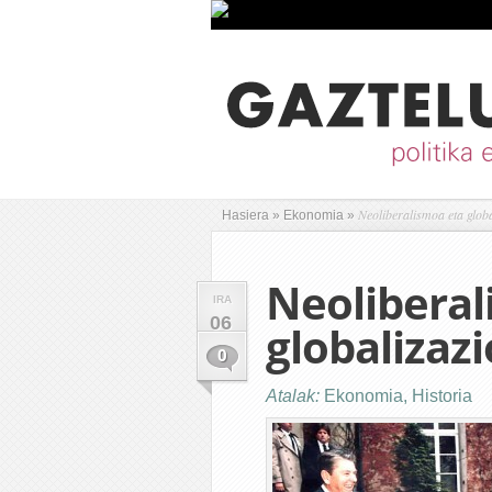
Neoliberalismoa eta globa
Hasiera
»
Ekonomia
»
Neoliberal
IRA
06
globalizazio
0
Atalak:
Ekonomia
,
Historia