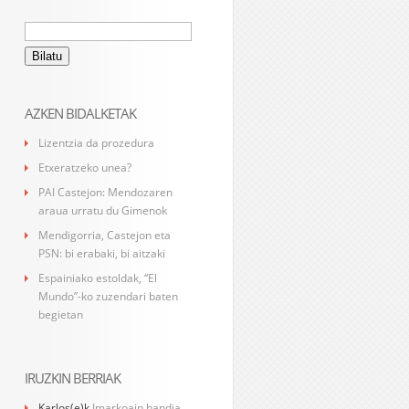
Bilatu:
AZKEN BIDALKETAK
Lizentzia da prozedura
Etxeratzeko unea?
PAI Castejon: Mendozaren
araua urratu du Gimenok
Mendigorria, Castejon eta
PSN: bi erabaki, bi aitzaki
Espainiako estoldak, “El
Mundo”-ko zuzendari baten
begietan
IRUZKIN BERRIAK
Karlos
(e)k
Imarkoain handia