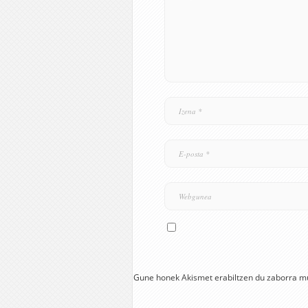
Gune honek Akismet erabiltzen du zaborra m