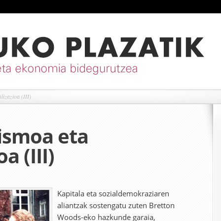
lizazioa (III)
ismoa eta
a (III)
Kapitala eta sozialdemokraziaren
aliantzak sostengatu zuten Bretton
Woods-eko hazkunde garaia,