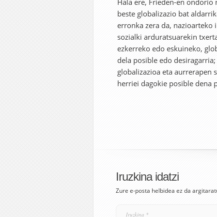
Hala ere, Frieden-en ondorio 
beste globalizazio bat aldarr
erronka zera da, nazioarteko i
sozialki arduratsuarekin txer
ezkerreko edo eskuineko, glo
dela posible edo desiragarria;
globalizazioa eta aurrerapen s
herriei dagokie posible dena p
Iruzkina idatzi
Zure e-posta helbidea ez da argitarat