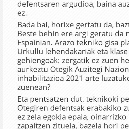
defentsaren argudioa, baina auz
ez.
Bada bai, horixe gertatu da, baz
Beste behin ere argi geratu da
Espainian. Arazo tekniko gisa p
Urkullu lehendakariak eta klase
gehiengoak: zergatik ez zuen he
aurkeztu Otegik Auzitegi Nazio
inhabilitazioa 2021 arte luzatuk
zuenean?
Eta pentsatzen dut, teknikoki pe
Otegiren defentsak erabakiko zu
ez zela egokia epaia, oinarrizk
zapaltzen zituela, bazela hori p