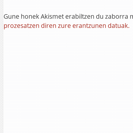
Gune honek Akismet erabiltzen du zaborra 
prozesatzen diren zure erantzunen datuak.