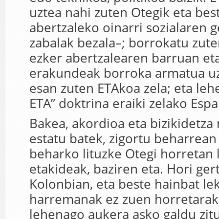
uztea nahi zuten Otegik eta bes
abertzaleko oinarri sozialaren 
zabalak bezala–; borrokatu zute
ezker abertzalearen barruan eta
erakundeak borroka armatua uz
esan zuten ETAkoa zela; eta le
ETA” doktrina eraiki zelako Espa
Bakea, akordioa eta bizikidetza
estatu batek, zigortu beharrean 
beharko lituzke Otegi horretan
etakideak, baziren eta. Hori ger
Kolonbian, eta beste hainbat lek
harremanak ez zuen horretarak
lehenago aukera asko galdu zit