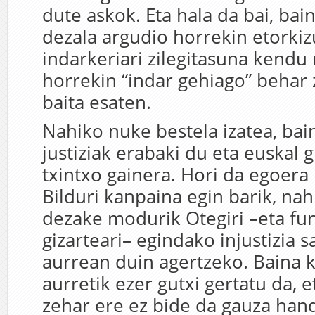
dute askok. Eta hala da bai, bai
dezala argudio horrekin etorki
indarkeriari zilegitasuna kendu 
horrekin “indar gehiago” behar 
baita esaten.
Nahiko nuke bestela izatea, bai
justiziak erabaki du eta euskal 
txintxo gainera. Hori da egoera
Bilduri kanpaina egin barik, na
dezake modurik Otegiri –eta fu
gizarteari– egindako injustizia
aurrean duin agertzeko. Baina 
aurretik ezer gutxi gertatu da, 
zehar ere ez bide da gauza hand