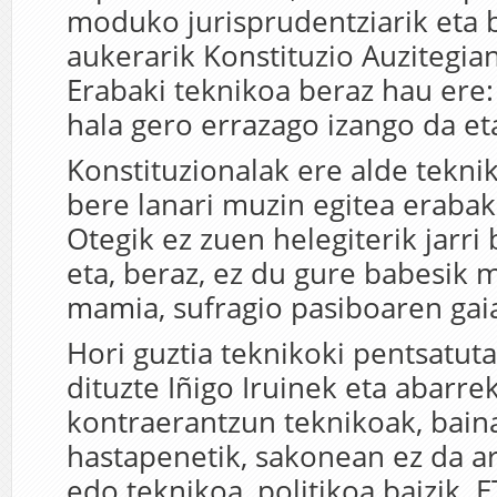
moduko jurisprudentziarik eta 
aukerarik Konstituzio Auzitegia
Erabaki teknikoa beraz hau ere: 
hala gero errazago izango da et
Konstituzionalak ere alde tekni
bere lanari muzin egitea erabaki
Otegik ez zuen helegiterik jarri
eta, beraz, ez du gure babesik m
mamia, sufragio pasiboaren gaia
Hori guztia teknikoki pentsatut
dituzte Iñigo Iruinek eta abarre
kontraerantzun teknikoak, baina
hastapenetik, sakonean ez da ar
edo teknikoa, politikoa baizik.