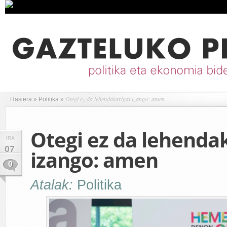
Otegi ez da lehendakarigai izango: amen
Hasiera
»
Politika
»
Otegi ez da lehendak
IRA
07
izango: amen
0
Atalak:
Politika