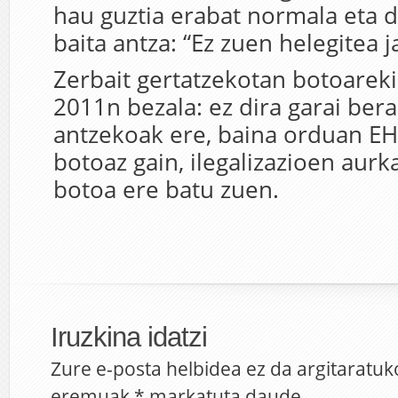
hau guztia erabat normala eta 
baita antza: “Ez zuen helegitea j
Zerbait gertatzekotan botoareki
2011n bezala: ez dira garai bera
antzekoak ere, baina orduan EH 
botoaz gain, ilegalizazioen aur
botoa ere batu zuen.
Iruzkina idatzi
Zure e-posta helbidea ez da argitaratuk
eremuak
*
markatuta daude