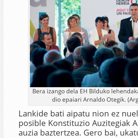
Bera izango dela EH Bilduko lehendak
dio epaiari Arnaldo Otegik. (Arg
Lankide bati aipatu nion ez nuel
posible Konstituzio Auzitegiak 
auzia baztertzea. Gero bai, uka