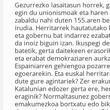
Gezurrezko lasaitasun horrek, g
egin du unionismoak eta haren 
zabaldu nahi duten 155.aren be
irudia. Herritarrek hautatutako 
eta gobernu bat indarrez ezabat
da inoiz biguin izan. Ikuspegi 
batetik, gerta daitekeen erasor
eta erabat demokraziaren aurk
Espainiarren gehiengoa pozarr
egoerarekin. Eta euskal herritar
dute gure agintariek? Zer erak
Katalunian edozer gerta ere, h
eraginik? Normaltasunez gober
emakumezkoa bortxatu edo biko