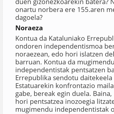
duen gizonezkoarekin batera? 
onartu norbera ere 155.aren 
dagoela?
Noraeza
Kontua da Kataluniako Errepubli
ondoren independentismoa ber
noraezean, edo hori islatzen de
barruan. Kontua da mugimend
independentistak pentsatzen b
Errepublika sendotu daitekeela
Estatuarekin konfrontazio maila
gabe, bereak egin duela. Baina, 
hori pentsatzea inozoegia litzat
mugimendu independentistak or