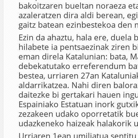
bakoitzaren bueltan noraeza e
azaleratzen dira aldi berean, e
gaitz batean ezinbestekoa den
Ezin da ahaztu, hala ere, duela b
hilabete ia pentsaezinak ziren bi
eman direla Katalunian: bata, M
debekatutako erreferendum bat 
bestea, urriaren 27an Katalunia
aldarrikatzea. Nahi diren balora
daitezke bi gertakari hauen ing
Espainiako Estatuan inork gutxik
zezakeen udako oporretatik bu
udazkeneko haizeak halakorik u
Urriaren 1ean umiliatua sentitu