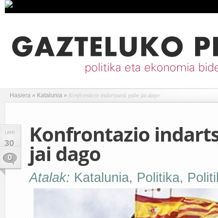
Konfrontazio indartsurik gabe jai dago
Hasiera
»
Katalunia
»
Konfrontazio indart
URR
30
jai dago
0
Atalak:
Katalunia
,
Politika
,
Polit