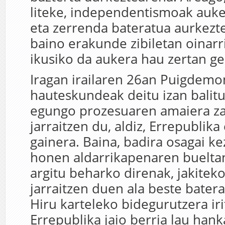
liteke, independentismoak auke
eta zerrenda bateratua aurkezte
baino erakunde zibiletan oinarr
ikusiko da aukera hau zertan ge
Iragan irailaren 26an Puigdemo
hauteskundeak deitu izan balitu
egungo prozesuaren amaiera z
jarraitzen du, aldiz, Errepublika 
gainera. Baina, badira osagai ke
honen aldarrikapenaren buelta
argitu beharko direnak, jakitek
jarraitzen duen ala beste batera
Hiru karteleko bidegurutzera iri
Errepublika jaio berria lau hank