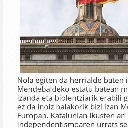
Nola egiten da herrialde baten
Mendebaldeko estatu batean me
izanda eta biolentziarik erabili 
ez da inoiz halakorik bizi izan
Europan. Katalunian ikusten ari 
independentismoaren urrats s