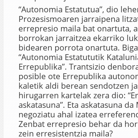
“Autonomia Estatutua”, dio leh
Prozesismoaren jarraipena litza
errepresio maila bat onartuta,
borrokan jarraitzea ekarriko lu
bidearen porrota onartuta. Biga
“Autonomia Estatututik Katalun
Errepublika”. Trantsizio denbor
posible ote Errepublika autonom
kaletik aldi berean sendotzen ja
hirugarren kartelak zera dio: “E
askatasuna”. Eta askatasuna da 
negoziatu ahal izatea errefere
Zenbat errepresio behar da hor
zein erresistentzia maila?