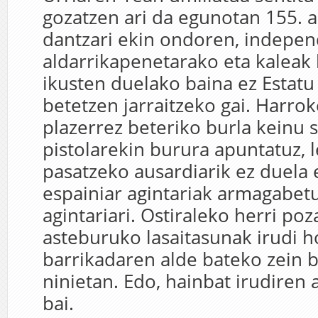
gozatzen ari da egunotan 155. a
dantzari ekin ondoren, indepe
aldarrikapenetarako eta kaleak 
ikusten duelako baina ez Estatu
betetzen jarraitzeko gai. Harrok
plazerrez beteriko burla keinu 
pistolarekin burura apuntatuz, l
pasatzeko ausardiarik ez duela 
espainiar agintariak armagabet
agintariari. Ostiraleko herri po
asteburuko lasaitasunak irudi ho
barrikadaren alde bateko zein 
ninietan. Edo, hainbat irudiren 
bai.