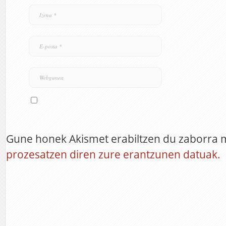
Gune honek Akismet erabiltzen du zaborra 
prozesatzen diren zure erantzunen datuak.