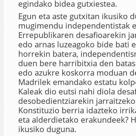
egindako bidea gutxiestea.
Egun eta aste gutxitan ikusiko 
mugimendu independentistak 
Errepublikaren desafioarekin ja
edo arnas luzeagoko bide bati e
horrekin batera, independentis
duen bere harribitxia den batas
edo azukre koskorra moduan d
Madrilek emandako estatu kolp
Kaleak dio eutsi nahi diola desaf
desobedientziarekin jarraitzeko
Konstituzio berria idazteko irrika
eta alderdietako erakundeek? H
ikusiko duguna.