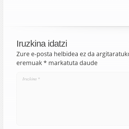
Iruzkina idatzi
Zure e-posta helbidea ez da argitaratuk
eremuak
*
markatuta daude