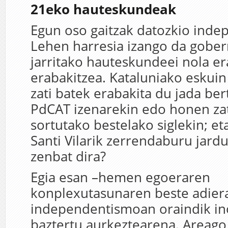
21eko hauteskundeak
Egun oso gaitzak datozkio inde
Lehen harresia izango da gober
jarritako hauteskundeei nola e
erabakitzea. Kataluniako eskuin
zati batek erabakita du jada bert
PdCAT izenarekin edo honen zat
sortutako bestelako siglekin; eta
Santi Vilarik zerrendaburu jardu
zenbat dira?
Egia esan –hemen egoeraren
konplexutasunaren beste adier
independentismoan oraindik in
baztertu aurkeztearena. Areago,