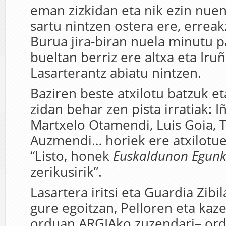
eman zizkidan eta nik ezin nuen
sartu nintzen ostera ere, erreak
Burua jira-biran nuela minutu 
bueltan berriz ere altxa eta Iruñ
Lasarterantz abiatu nintzen.
Baziren beste atxilotu batzuk 
zidan behar zen pista irratiak: Iñ
Martxelo Otamendi, Luis Goia,
Auzmendi… horiek ere atxilotue
“Listo, honek
Euskaldunon Egunk
zerikusirik”.
Lasartera iritsi eta Guardia Zibi
gure egoitzan, Pelloren eta kaz
orduan ARGIAko zuzendari– ord