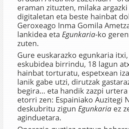
eraman zituzten, milaka argazki
digitaletan eta beste hainbat d
Geroxeago Inma Gomila Ametza
lankidea eta
Egunkaria-
ko geren
zuten.
Gure euskarazko egunkaria itxi,
eskubidea birrindu, 18 lagun atx
hainbat torturatu, espetxean iz
lanik gabe utzi, dirutzak gastara
begira… eta handik zazpi urtera
etorri zen: Espainiako Auzitegi 
deskubritu zigun
Egunkaria
ez z
aginduetara.