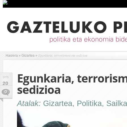
Egunkaria, terrorismoa eta sedizioa
Hasiera
»
Gizartea
»
Egunkaria, terroris
OTS
20
sedizioa
0
Atalak:
Gizartea
,
Politika
,
Sailk