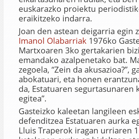
euskarazko proiektu periodistik
eraikitzeko indarra.
Joan den astean deigarria egin 
Imanol Olabarriak
1976ko Gaste
Martxoaren 3ko gertakarien biz
emandako azalpenetako bat. Mad
zegoela, “Zein da akusazioa?”, g
abokatuari, eta honen erantzuna
da, Estatuaren segurtasunaren 
egitea”.
Gasteizko kaleetan langileen e
defenditzea Estatuaren aurka eg
Lluis Traperok iragan urriaren