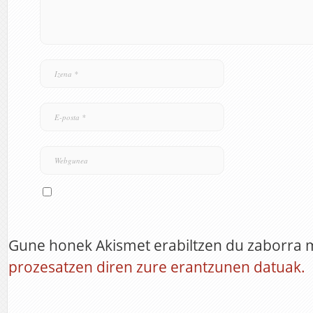
Gune honek Akismet erabiltzen du zaborra 
prozesatzen diren zure erantzunen datuak.