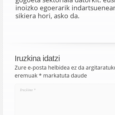
inoizko egoerarik indartsuenean
sikiera hori, asko da.
Iruzkina idatzi
Zure e-posta helbidea ez da argitaratuk
eremuak
*
markatuta daude