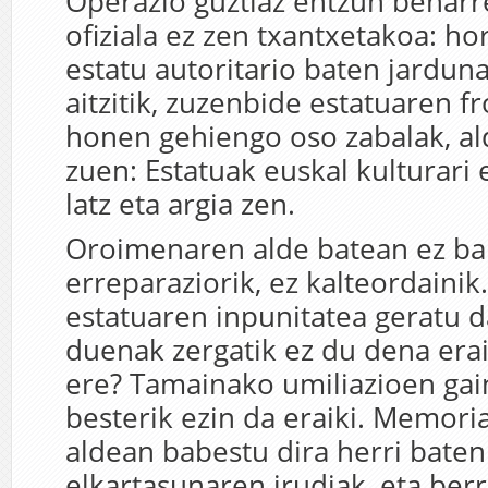
Operazio guztiaz entzun behar
ofiziala ez zen txantxetakoa: hor
estatu autoritario baten jarduna
aitzitik, zuzenbide estatuaren fr
honen gehiengo oso zabalak, aldi
zuen: Estatuak euskal kulturari
latz eta argia zen.
Oroimenaren alde batean ez ba
erreparaziorik, ez kalteordainik
estatuaren inpunitatea geratu d
duenak zergatik ez du dena erai
ere? Tamainako umiliazioen ga
besterik ezin da eraiki. Memori
aldean babestu dira herri baten
elkartasunaren irudiak, eta berr