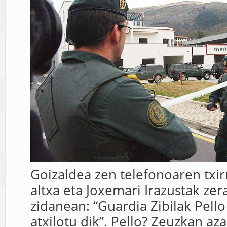
Goizaldea zen telefonoaren txir
altxa eta Joxemari Irazustak zer
zidanean: “Guardia Zibilak Pello
atxilotu dik”. Pello? Zeuzkan az