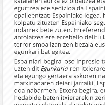
katalanen aurka ez bidaltzea eta
egurtzea ere sedizioa da Espai
epaileentzat; Espainiako legea, 
kolpatu zituzten Espainiako seg
indarrek bete zuten. Erreferen
antolatzea ere errebelio delitu l
terrorismoa izan zen bezala eu
egunkari bat egitea.
Espainiari begira, oso inpresio 
uzten dit
Egunkaria
-ren itxiera
eta egungo gertaera askoren n
matxinadaren deiari jarraiki, Es
doa nabarmen. Etxera begira, 
hedabide baten itxierarekin zer
gogoeta sektoriala datorkit: eu