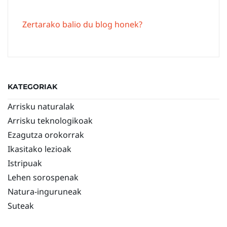
Zertarako balio du blog honek?
KATEGORIAK
Arrisku naturalak
Arrisku teknologikoak
Ezagutza orokorrak
Ikasitako lezioak
Istripuak
Lehen sorospenak
Natura-inguruneak
Suteak