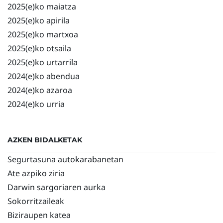
2025(e)ko maiatza
2025(e)ko apirila
2025(e)ko martxoa
2025(e)ko otsaila
2025(e)ko urtarrila
2024(e)ko abendua
2024(e)ko azaroa
2024(e)ko urria
AZKEN BIDALKETAK
Segurtasuna autokarabanetan
Ate azpiko ziria
Darwin sargoriaren aurka
Sokorritzaileak
Biziraupen katea