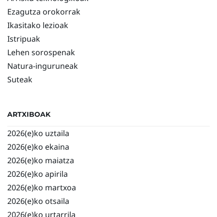
Ezagutza orokorrak
Ikasitako lezioak
Istripuak
Lehen sorospenak
Natura-inguruneak
Suteak
ARTXIBOAK
2026(e)ko uztaila
2026(e)ko ekaina
2026(e)ko maiatza
2026(e)ko apirila
2026(e)ko martxoa
2026(e)ko otsaila
2026(e)ko urtarrila