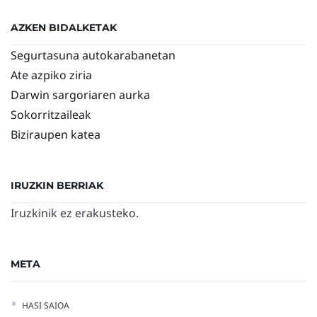
AZKEN BIDALKETAK
Segurtasuna autokarabanetan
Ate azpiko ziria
Darwin sargoriaren aurka
Sokorritzaileak
Biziraupen katea
IRUZKIN BERRIAK
Iruzkinik ez erakusteko.
META
HASI SAIOA