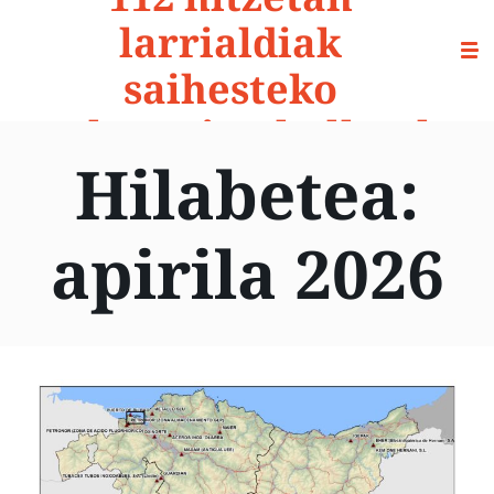
larrialdiak
saihesteko
prebentzio-aholkuak
Hilabetea:
apirila 2026