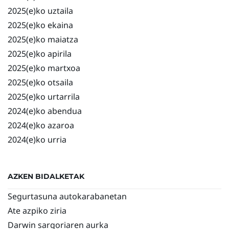
2025(e)ko uztaila
2025(e)ko ekaina
2025(e)ko maiatza
2025(e)ko apirila
2025(e)ko martxoa
2025(e)ko otsaila
2025(e)ko urtarrila
2024(e)ko abendua
2024(e)ko azaroa
2024(e)ko urria
AZKEN BIDALKETAK
Segurtasuna autokarabanetan
Ate azpiko ziria
Darwin sargoriaren aurka