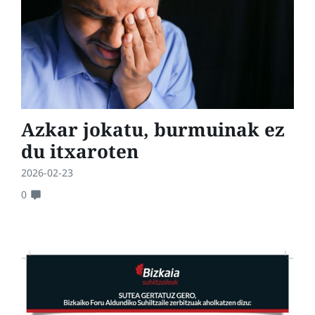
Azkar jokatu, burmuinak ez
du itxaroten
2026-02-23
0