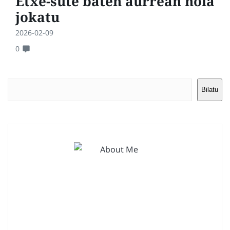
Etxe-sute baten aurrean nola
jokatu
2026-02-09
0
Bilatu