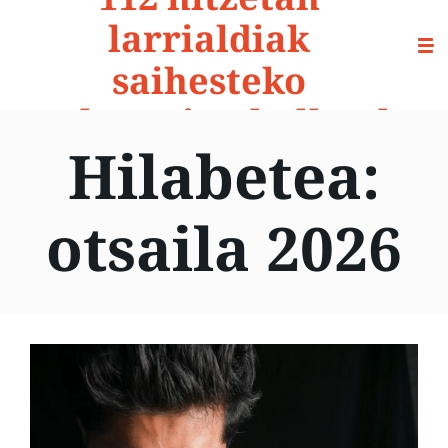
larrialdiak
saihesteko
prebentzio-aholkuak
Hilabetea:
otsaila 2026