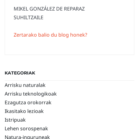
MIKEL GONZÁLEZ DE REPARAZ
SUHILTZAILE
Zertarako balio du blog honek?
KATEGORIAK
Arrisku naturalak
Arrisku teknologikoak
Ezagutza orokorrak
Ikasitako lezioak
Istripuak
Lehen sorospenak
Natura-inguruneak