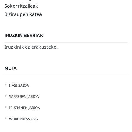
Sokorritzaileak
Biziraupen katea
IRUZKIN BERRIAK
Iruzkinik ez erakusteko.
META
HASI SAIOA
SARREREN JARIOA
IRUZKINEN JARIOA
WORDPRESS.ORG