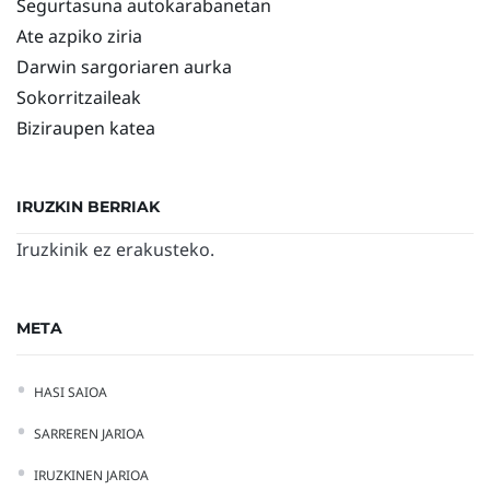
Segurtasuna autokarabanetan
Ate azpiko ziria
Darwin sargoriaren aurka
Sokorritzaileak
Biziraupen katea
IRUZKIN BERRIAK
Iruzkinik ez erakusteko.
META
HASI SAIOA
SARREREN JARIOA
IRUZKINEN JARIOA