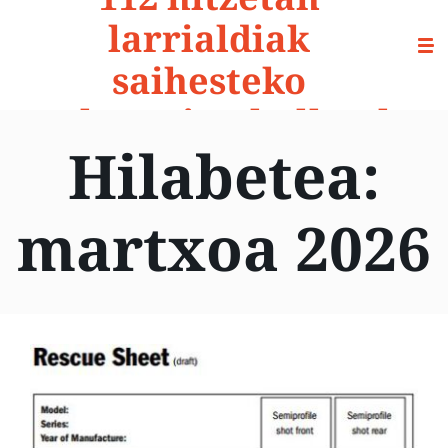
larrialdiak
saihesteko
prebentzio-aholkuak
Hilabetea:
martxoa 2026