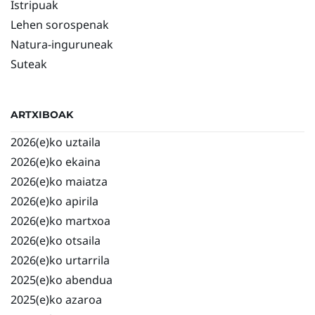
Istripuak
Lehen sorospenak
Natura-inguruneak
Suteak
ARTXIBOAK
2026(e)ko uztaila
2026(e)ko ekaina
2026(e)ko maiatza
2026(e)ko apirila
2026(e)ko martxoa
2026(e)ko otsaila
2026(e)ko urtarrila
2025(e)ko abendua
2025(e)ko azaroa