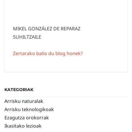
MIKEL GONZÁLEZ DE REPARAZ
SUHILTZAILE
Zertarako balio du blog honek?
KATEGORIAK
Arrisku naturalak
Arrisku teknologikoak
Ezagutza orokorrak
Ikasitako lezioak