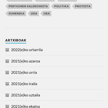
PERTSONEN SALEROSKETA
POLITIKA
PROTESTA
SUMENDIA
UDA
URA
ARTXIBOAK
2022(e)ko urtarrila
2021(e)ko azaroa
2021(e)ko urria
2021(e)ko iraila
2021(e)ko uztaila
2021(e)ko ekaina