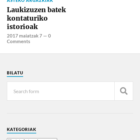
ASTEKO ARGAZKIAK
Laukizuzen batek
kontaturiko
istorioak
2017 maiatzak 7
—
0
Comments
BILATU
KATEGORIAK