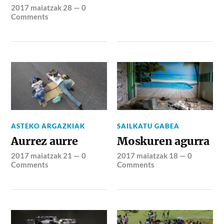
2017 maiatzak 28
—
0
Comments
ASTEKO ARGAZKIAK
SAILKATU GABEA
Aurrez aurre
Moskuren agurra
2017 maiatzak 21
—
0
2017 maiatzak 18
—
0
Comments
Comments