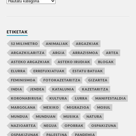
ETIKETAK
52 MILIMETRO
ANIMALIAK
ARGAZKIAK
ARGAZKILARITZA
ARGIA
ARRAZISMOA
ARTEA
ASTEKO ARGAZKIAK
ASTEKO IRUDIAK
BLOGAK
ELURRA
ERREFUXIATUAK
ESTATU BATUAK
FEMINISMOA
FOTOKAZETARITZA
GIZARTEA
INDIA
JENDEA
KATALUNIA
KAZETARITZA
KORONABIRUSA
KULTURA
LURRA
MANIFESTALDIA
MARGOLANA
MEXIKO
MIGRAZIOA
MOSUL
MUNDUA
MUNDUAN
MUSIKA
NATURA
NAZIOARTEA
NEGUA
OPORRAK
OSPAKIZUNA
OSPAKIZUNAK
PALESTINA
PANDEMIA