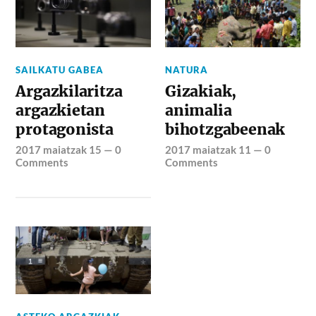
SAILKATU GABEA
NATURA
Argazkilaritza
Gizakiak,
argazkietan
animalia
protagonista
bihotzgabeenak
2017 maiatzak 15
—
0
2017 maiatzak 11
—
0
Comments
Comments