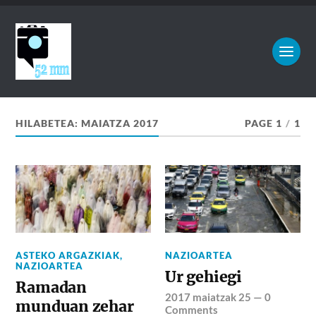
HILABETEA:
MAIATZA 2017
PAGE 1
/
1
ASTEKO ARGAZKIAK
,
NAZIOARTEA
NAZIOARTEA
Ur gehiegi
Ramadan
2017 maiatzak 25
—
0
munduan zehar
Comments