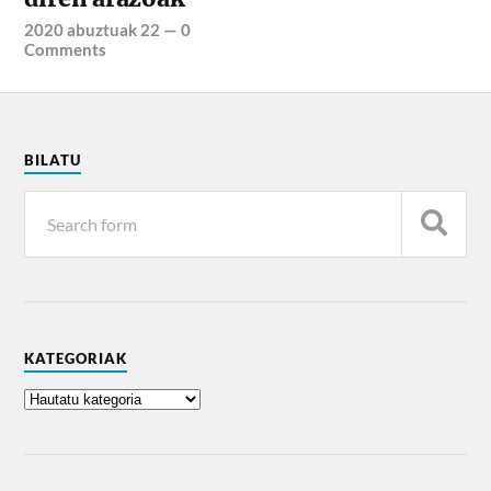
2020 abuztuak 22
—
0
Comments
BILATU
KATEGORIAK