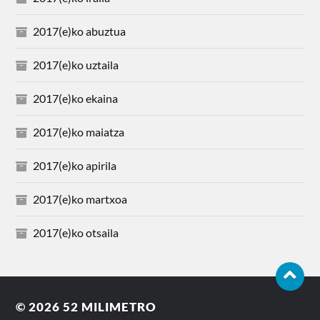
2017(e)ko abuztua
2017(e)ko uztaila
2017(e)ko ekaina
2017(e)ko maiatza
2017(e)ko apirila
2017(e)ko martxoa
2017(e)ko otsaila
© 2026
52 MILIMETRO