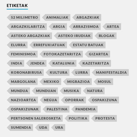
ETIKETAK
52 MILIMETRO
ANIMALIAK
ARGAZKIAK
ARGAZKILARITZA
ARGIA
ARRAZISMOA
ARTEA
ASTEKO ARGAZKIAK
ASTEKO IRUDIAK
BLOGAK
ELURRA
ERREFUXIATUAK
ESTATU BATUAK
FEMINISMOA
FOTOKAZETARITZA
GIZARTEA
INDIA
JENDEA
KATALUNIA
KAZETARITZA
KORONABIRUSA
KULTURA
LURRA
MANIFESTALDIA
MARGOLANA
MEXIKO
MIGRAZIOA
MOSUL
MUNDUA
MUNDUAN
MUSIKA
NATURA
NAZIOARTEA
NEGUA
OPORRAK
OSPAKIZUNA
OSPAKIZUNAK
PALESTINA
PANDEMIA
PERTSONEN SALEROSKETA
POLITIKA
PROTESTA
SUMENDIA
UDA
URA