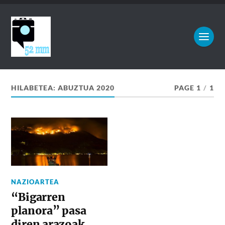
HILABETEA:
ABUZTUA 2020
PAGE 1
/
1
NAZIOARTEA
“Bigarren
planora” pasa
diren arazoak