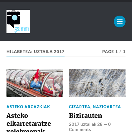
HILABETEA:
UZTAILA 2017
PAGE 1
/
1
ASTEKO ARGAZKIAK
GIZARTEA
,
NAZIOARTEA
Asteko
Bizirauten
elkarretaratze
2017 uztailak 28
—
0
Comments
xelebreenak