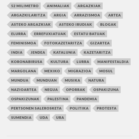
52 MILIMETRO
ANIMALIAK
ARGAZKIAK
ARGAZKILARITZA
ARGIA
ARRAZISMOA
ARTEA
ASTEKO ARGAZKIAK
ASTEKO IRUDIAK
BLOGAK
ELURRA
ERREFUXIATUAK
ESTATU BATUAK
FEMINISMOA
FOTOKAZETARITZA
GIZARTEA
INDIA
JENDEA
KATALUNIA
KAZETARITZA
KORONABIRUSA
KULTURA
LURRA
MANIFESTALDIA
MARGOLANA
MEXIKO
MIGRAZIOA
MOSUL
MUNDUA
MUNDUAN
MUSIKA
NATURA
NAZIOARTEA
NEGUA
OPORRAK
OSPAKIZUNA
OSPAKIZUNAK
PALESTINA
PANDEMIA
PERTSONEN SALEROSKETA
POLITIKA
PROTESTA
SUMENDIA
UDA
URA