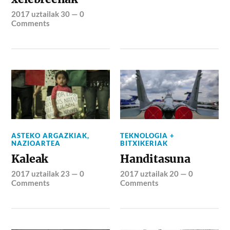
2017 uztailak 30
—
0
Comments
ASTEKO ARGAZKIAK
,
TEKNOLOGIA +
NAZIOARTEA
BITXIKERIAK
Kaleak
Handitasuna
2017 uztailak 23
—
0
2017 uztailak 20
—
0
Comments
Comments