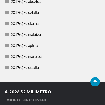
2017(e)ko abuztua
2017(e)ko uztaila
2017(e)ko ekaina
2017(e)ko maiatza
2017(e)ko apirila
2017(e)ko martxoa
2017(e)ko otsaila
© 2026
52 MILIMETRO
THEME BY
ANDERS NORÉN