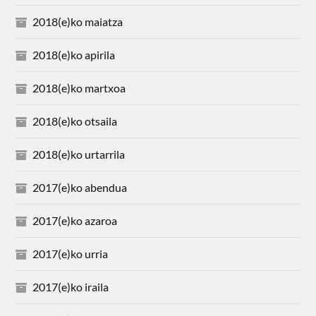
2018(e)ko maiatza
2018(e)ko apirila
2018(e)ko martxoa
2018(e)ko otsaila
2018(e)ko urtarrila
2017(e)ko abendua
2017(e)ko azaroa
2017(e)ko urria
2017(e)ko iraila