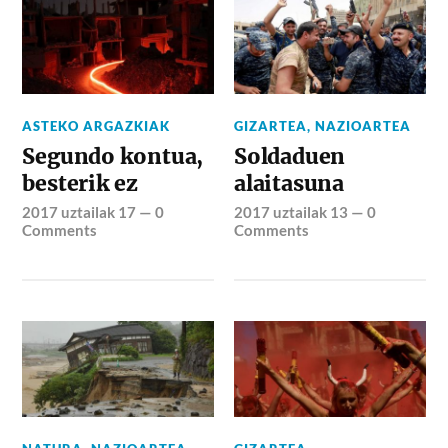
ASTEKO ARGAZKIAK
GIZARTEA
,
NAZIOARTEA
Segundo kontua,
Soldaduen
besterik ez
alaitasuna
2017 uztailak 17
—
0
2017 uztailak 13
—
0
Comments
Comments