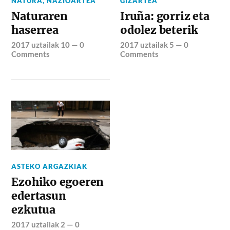
NATURA
,
NAZIOARTEA
GIZARTEA
Naturaren
Iruña: gorriz eta
haserrea
odolez beterik
2017 uztailak 10
—
0
2017 uztailak 5
—
0
Comments
Comments
ASTEKO ARGAZKIAK
Ezohiko egoeren
edertasun
ezkutua
2017 uztailak 2
—
0