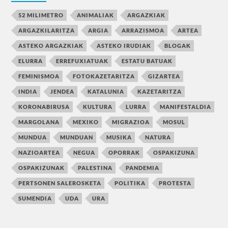
52 MILIMETRO
ANIMALIAK
ARGAZKIAK
ARGAZKILARITZA
ARGIA
ARRAZISMOA
ARTEA
ASTEKO ARGAZKIAK
ASTEKO IRUDIAK
BLOGAK
ELURRA
ERREFUXIATUAK
ESTATU BATUAK
FEMINISMOA
FOTOKAZETARITZA
GIZARTEA
INDIA
JENDEA
KATALUNIA
KAZETARITZA
KORONABIRUSA
KULTURA
LURRA
MANIFESTALDIA
MARGOLANA
MEXIKO
MIGRAZIOA
MOSUL
MUNDUA
MUNDUAN
MUSIKA
NATURA
NAZIOARTEA
NEGUA
OPORRAK
OSPAKIZUNA
OSPAKIZUNAK
PALESTINA
PANDEMIA
PERTSONEN SALEROSKETA
POLITIKA
PROTESTA
SUMENDIA
UDA
URA