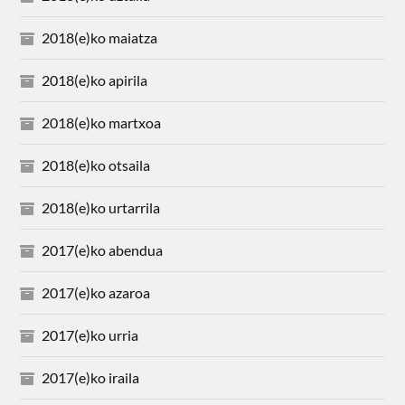
2018(e)ko maiatza
2018(e)ko apirila
2018(e)ko martxoa
2018(e)ko otsaila
2018(e)ko urtarrila
2017(e)ko abendua
2017(e)ko azaroa
2017(e)ko urria
2017(e)ko iraila