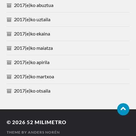
2017(e)ko abuztua
2017(e)ko uztaila
2017(e)ko ekaina
2017(e)ko maiatza
2017(e)ko apirila
2017(e)ko martxoa
2017(e)ko otsaila
© 2026
52 MILIMETRO
THEME BY
ANDERS NORÉN