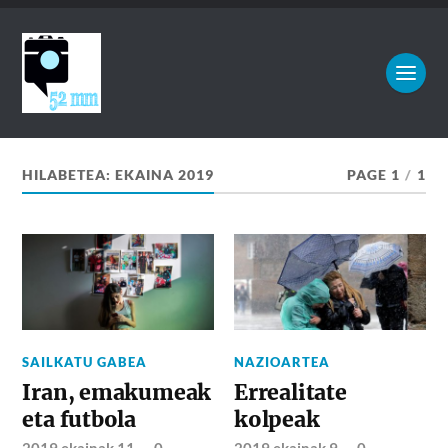
HILABETEA:
EKAINA 2019
PAGE 1
/
1
SAILKATU GABEA
NAZIOARTEA
Iran, emakumeak
Errealitate
eta futbola
kolpeak
2019 ekainak 11
—
0
2019 ekainak 9
—
0