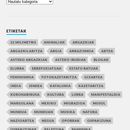
ETIKETAK
52 MILIMETRO
ANIMALIAK
ARGAZKIAK
ARGAZKILARITZA
ARGIA
ARRAZISMOA
ARTEA
ASTEKO ARGAZKIAK
ASTEKO IRUDIAK
BLOGAK
ELURRA
ERREFUXIATUAK
ESTATU BATUAK
FEMINISMOA
FOTOKAZETARITZA
GIZARTEA
INDIA
JENDEA
KATALUNIA
KAZETARITZA
KORONABIRUSA
KULTURA
LURRA
MANIFESTALDIA
MARGOLANA
MEXIKO
MIGRAZIOA
MOSUL
MUNDUA
MUNDUAN
MUSIKA
NATURA
NAZIOARTEA
NEGUA
OPORRAK
OSPAKIZUNA
OSPAKIZUNAK
PALESTINA
PANDEMIA