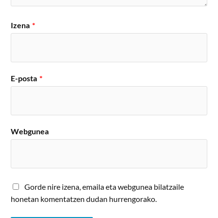
Izena
*
E-posta
*
Webgunea
Gorde nire izena, emaila eta webgunea bilatzaile
honetan komentatzen dudan hurrengorako.