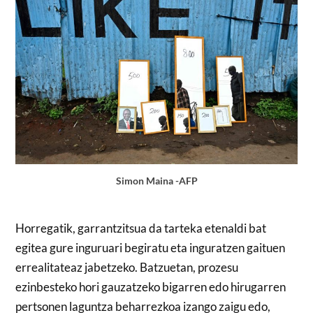
Simon Maina -AFP
Horregatik, garrantzitsua da tarteka etenaldi bat
egitea gure inguruari begiratu eta inguratzen gaituen
errealitateaz jabetzeko. Batzuetan, prozesu
ezinbesteko hori gauzatzeko bigarren edo hirugarren
pertsonen laguntza beharrezkoa izango zaigu edo,