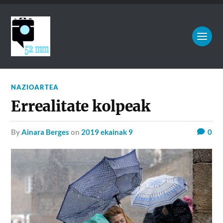
NAZIOARTEA
Errealitate kolpeak
by
Ainara Berges
on
2019 ekainak 9
0