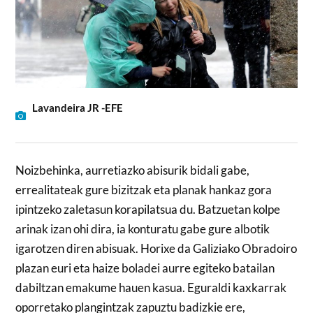
Lavandeira JR -EFE
Noizbehinka, aurretiazko abisurik bidali gabe,
errealitateak gure bizitzak eta planak hankaz gora
ipintzeko zaletasun korapilatsua du. Batzuetan kolpe
arinak izan ohi dira, ia konturatu gabe gure albotik
igarotzen diren abisuak. Horixe da Galiziako Obradoiro
plazan euri eta haize boladei aurre egiteko batailan
dabiltzan emakume hauen kasua. Eguraldi kaxkarrak
oporretako plangintzak zapuztu badizkie ere,