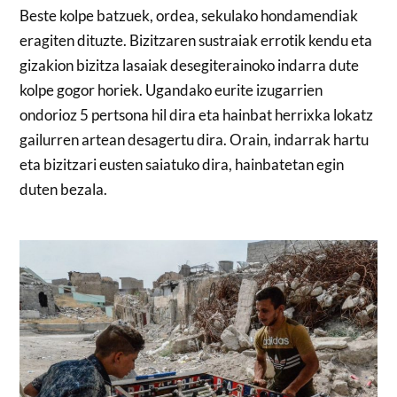
Beste kolpe batzuek, ordea, sekulako hondamendiak
eragiten dituzte. Bizitzaren sustraiak errotik kendu eta
gizakion bizitza lasaiak desegiterainoko indarra dute
kolpe gogor horiek. Ugandako eurite izugarrien
ondorioz 5 pertsona hil dira eta hainbat herrixka lokatz
gailurren artean desagertu dira. Orain, indarrak hartu
eta bizitzari eusten saiatuko dira, hainbatetan egin
duten bezala.