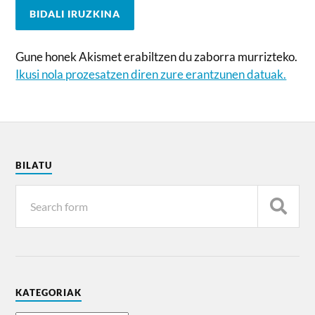
Gune honek Akismet erabiltzen du zaborra murrizteko.
Ikusi nola prozesatzen diren zure erantzunen datuak.
BILATU
KATEGORIAK