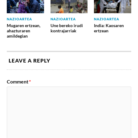
NAZIOARTEA
NAZIOARTEA
NAZIOARTEA
Mugaren ertzean,
Une bereko irudi
India: Kaosaren
ahazturaren
kontrajarriak
ertzean
amildegian
LEAVE A REPLY
Comment
*