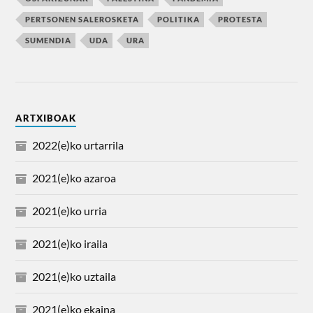
PERTSONEN SALEROSKETA
POLITIKA
PROTESTA
SUMENDIA
UDA
URA
ARTXIBOAK
2022(e)ko urtarrila
2021(e)ko azaroa
2021(e)ko urria
2021(e)ko iraila
2021(e)ko uztaila
2021(e)ko ekaina