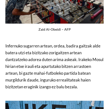
Zaid Al-Obeidi – AFP
Infernuko sugarren artean, ordea, badira gaitzak alde
batera utzi eta bizitzako zorigaitzen artean
dantzatzeko adorea duten arima askeak. Irakeko Mosul
hirian etxe irauli eta apurtutako bitzen arrastoen
artean, bi gazte mahai-futboleko partida batean
murgildurik daude, inguruko errealitateak haien
bizitzetan eraginik izango ez balu bezala.