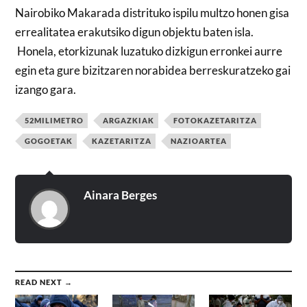
Nairobiko Makarada distrituko ispilu multzo honen gisa
errealitatea erakutsiko digun objektu baten isla.
Honela, etorkizunak luzatuko dizkigun erronkei aurre
egin eta gure bizitzaren norabidea berreskuratzeko gai
izango gara.
52MILIMETRO
ARGAZKIAK
FOTOKAZETARITZA
GOGOETAK
KAZETARITZA
NAZIOARTEA
Ainara Berges
READ NEXT →