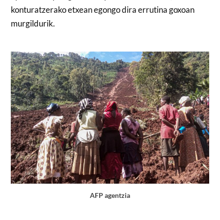
konturatzerako etxean egongo dira errutina goxoan
murgildurik.
AFP agentzia