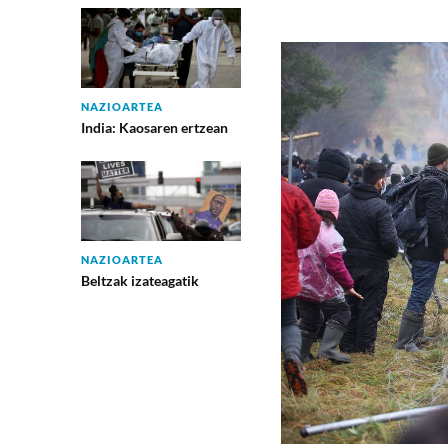
NAZIOARTEA
India: Kaosaren ertzean
NAZIOARTEA
Beltzak izateagatik