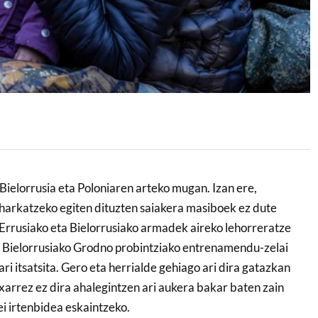
Bielorrusia eta Poloniaren arteko mugan. Izan ere,
harkatzeko egiten dituzten saiakera masiboek ez dute
, Errusiako eta Bielorrusiako armadek aireko lehorreratze
e Bielorrusiako Grodno probintziako entrenamendu-zelai
i itsatsita. Gero eta herrialde gehiago ari dira gatazkan
txarrez ez dira ahalegintzen ari aukera bakar baten zain
i irtenbidea eskaintzeko.