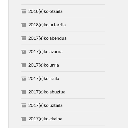
2018(e)ko otsaila
2018(e)ko urtarrila
2017(e)ko abendua
2017(e)ko azaroa
2017(e)ko urria
2017(e)ko iraila
2017(e)ko abuztua
2017(e)ko uztaila
2017(e)ko ekaina