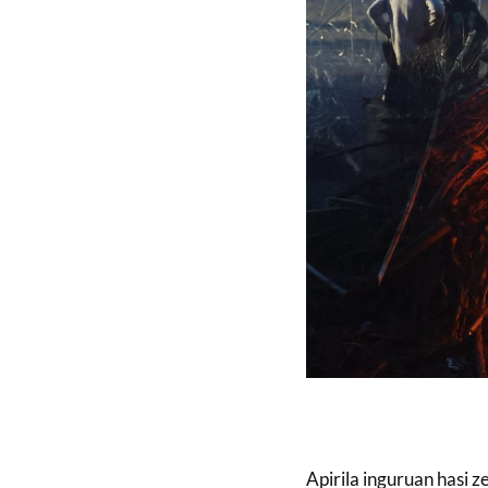
Apirila inguruan hasi z