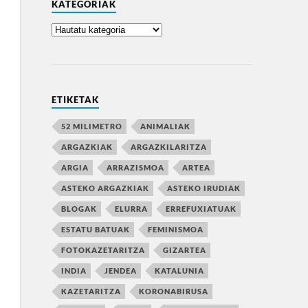
KATEGORIAK
ETIKETAK
52 MILIMETRO
ANIMALIAK
ARGAZKIAK
ARGAZKILARITZA
ARGIA
ARRAZISMOA
ARTEA
ASTEKO ARGAZKIAK
ASTEKO IRUDIAK
BLOGAK
ELURRA
ERREFUXIATUAK
ESTATU BATUAK
FEMINISMOA
FOTOKAZETARITZA
GIZARTEA
INDIA
JENDEA
KATALUNIA
KAZETARITZA
KORONABIRUSA