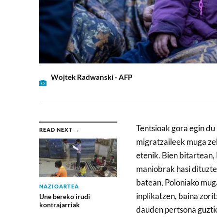
Wojtek Radwanski - AFP
Tentsioak gora egin du 
READ NEXT →
migratzaileek muga ze
etenik. Bien bitartean
maniobrak hasi dituzt
batean, Poloniako mugar
NAZIOARTEA
inplikatzen, baina zori
Une bereko irudi
kontrajarriak
dauden pertsona guztie