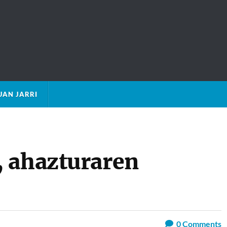
AN JARRI
 ahazturaren
0
Comments