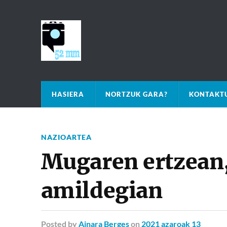
HASIERA
NORTZUK GARA?
KONTAKTU
NAZIOARTEA
Mugaren ertzean,
amildegian
Posted
by
Ainara Berges
on
2021 azaroak 13