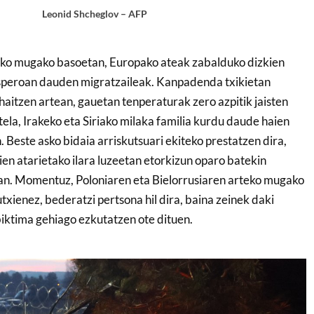
Leonid Shcheglov – AFP
iako mugako basoetan, Europako ateak zabalduko dizkien
esperoan dauden migratzaileak. Kanpadenda txikietan
aitzen artean, gauetan tenperaturak zero azpitik jaisten
ela, Irakeko eta Siriako milaka familia kurdu daude haien
n. Beste asko bidaia arriskutsuari ekiteko prestatzen dira,
en atarietako ilara luzeetan etorkizun oparo batekin
an. Momentuz, Poloniaren eta Bielorrusiaren arteko mugako
gutxienez, bederatzi pertsona hil dira, baina zeinek daki
iktima gehiago ezkutatzen ote dituen.