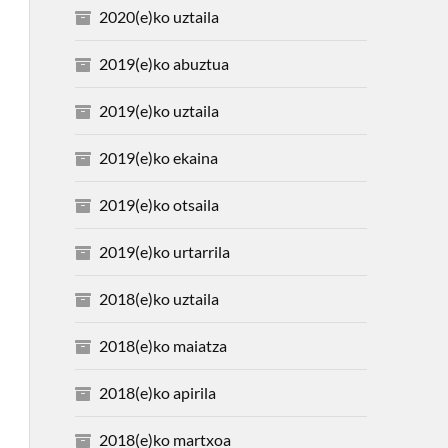
2020(e)ko uztaila
2019(e)ko abuztua
2019(e)ko uztaila
2019(e)ko ekaina
2019(e)ko otsaila
2019(e)ko urtarrila
2018(e)ko uztaila
2018(e)ko maiatza
2018(e)ko apirila
2018(e)ko martxoa