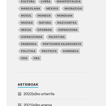
KULTURA
LURRA
MANIFESTALDIA
MARGOLANA
MEXIKO
MIGRAZIOA
MOSUL
MUNDUA
MUNDUAN
MUSIKA
NATURA
NAZIOARTEA
NEGUA
OPORRAK
OSPAKIZUNA
OSPAKIZUNAK
PALESTINA
PANDEMIA
PERTSONEN SALEROSKETA
POLITIKA
PROTESTA
SUMENDIA
UDA
URA
ARTXIBOAK
2022(e)ko urtarrila
2021(e)ko azaroa