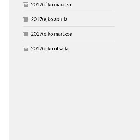
2017(e)ko maiatza
2017(e)ko apirila
2017(e)ko martxoa
2017(e)ko otsaila