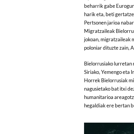
beharrik gabe Eurogune
harik eta, beti gertatz
Pertsonen jarioa nabar
Migratzaileak Bielorrus
jokoan, migratzaileak 
poloniar dituzte zain,
Bielorrusiako lurretan 
Siriako, Yemengo eta I
Horrek Bielorrusiak mil
nagusietako bat itxi d
humanitarioa areagotze
hegaldiak ere bertan be