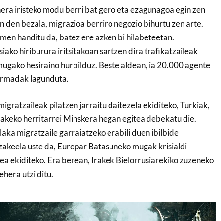
ra iristeko modu berri bat gero eta ezagunagoa egin zen
en den bezala, migrazioa berriro negozio bihurtu zen arte.
men handitu da, batez ere azken bi hilabeteetan.
iako hiriburura iritsitakoan sartzen dira trafikatzaileak
mugako hesiraino hurbilduz. Beste aldean, ia 20.000 agente
 Armadak lagunduta.
migratzaileak pilatzen jarraitu daitezela ekiditeko, Turkiak,
rakeko herritarrei Minskera hegan egitea debekatu die.
aka migratzaile garraiatzeko erabili duen ibilbide
ezakeela uste da, Europar Batasuneko mugak krisialdi
a ekiditeko. Era berean, Irakek Bielorrusiarekiko zuzeneko
hera utzi ditu.