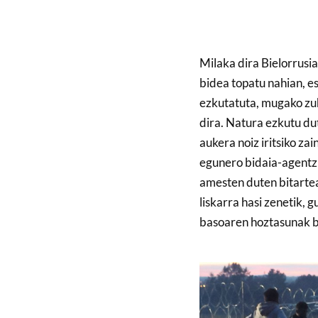
Milaka dira Bielorrus
bidea topatu nahian, 
ezkutatuta, mugako zuh
dira. Natura ezkutu dut
aukera noiz iritsiko zai
egunero bidaia-agentzi
amesten duten bitarte
liskarra hasi zenetik, 
basoaren hoztasunak b