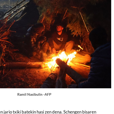
Ramil Nasibulin -AFP
en jario txiki batekin hasi zen dena. Schengen bisaren