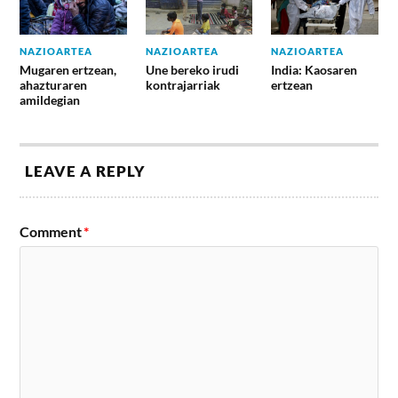
NAZIOARTEA
NAZIOARTEA
NAZIOARTEA
Mugaren ertzean,
Une bereko irudi
India: Kaosaren
ahazturaren
kontrajarriak
ertzean
amildegian
LEAVE A REPLY
Comment
*