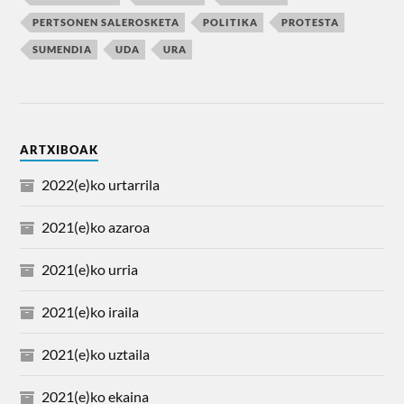
PERTSONEN SALEROSKETA
POLITIKA
PROTESTA
SUMENDIA
UDA
URA
ARTXIBOAK
2022(e)ko urtarrila
2021(e)ko azaroa
2021(e)ko urria
2021(e)ko iraila
2021(e)ko uztaila
2021(e)ko ekaina