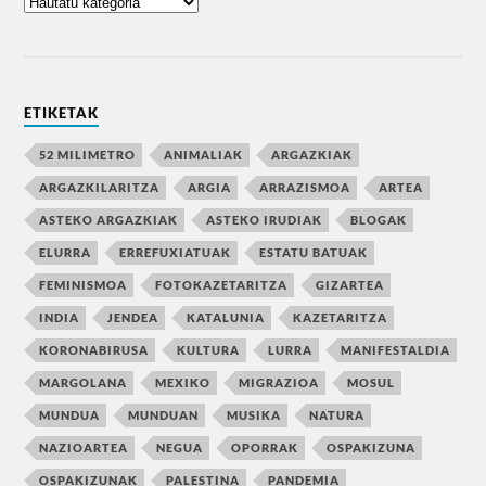
ETIKETAK
52 MILIMETRO
ANIMALIAK
ARGAZKIAK
ARGAZKILARITZA
ARGIA
ARRAZISMOA
ARTEA
ASTEKO ARGAZKIAK
ASTEKO IRUDIAK
BLOGAK
ELURRA
ERREFUXIATUAK
ESTATU BATUAK
FEMINISMOA
FOTOKAZETARITZA
GIZARTEA
INDIA
JENDEA
KATALUNIA
KAZETARITZA
KORONABIRUSA
KULTURA
LURRA
MANIFESTALDIA
MARGOLANA
MEXIKO
MIGRAZIOA
MOSUL
MUNDUA
MUNDUAN
MUSIKA
NATURA
NAZIOARTEA
NEGUA
OPORRAK
OSPAKIZUNA
OSPAKIZUNAK
PALESTINA
PANDEMIA