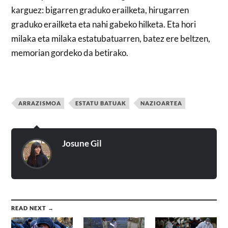
karguez: bigarren graduko erailketa, hirugarren
graduko erailketa eta nahi gabeko hilketa. Eta hori
milaka eta milaka estatubatuarren, batez ere beltzen,
memorian gordeko da betirako.
ARRAZISMOA
ESTATU BATUAK
NAZIOARTEA
Josune Gil
READ NEXT →