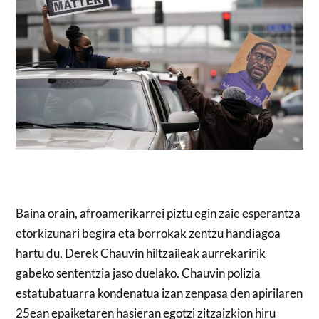
Baina orain, afroamerikarrei piztu egin zaie esperantza
etorkizunari begira eta borrokak zentzu handiagoa
hartu du, Derek Chauvin hiltzaileak aurrekaririk
gabeko sententzia jaso duelako. Chauvin polizia
estatubatuarra kondenatua izan zenpasa den apirilaren
25ean epaiketaren hasieran egotzi zitzaizkion hiru