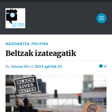
NAZIOARTEA
,
POLITIKA
Beltzak izateagatik
by
Josune Gil
on
2021 apirilak 25
0