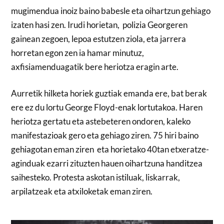
mugimendua inoiz baino babesle eta oihartzun gehiago
izaten hasi zen. Irudi horietan, polizia Georgeren
gainean zegoen, lepoa estutzen ziola, eta jarrera
horretan egon zen ia hamar minutuz,
axfisiamenduagatik bere heriotza eragin arte.
Aurretik hilketa horiek guztiak emanda ere, bat berak
ere ez du lortu George Floyd-enak lortutakoa. Haren
heriotza gertatu eta astebeteren ondoren, kaleko
manifestazioak gero eta gehiago ziren. 75 hiri baino
gehiagotan eman ziren eta horietako 40tan etxeratze-
aginduak ezarri zituzten hauen oihartzuna handitzea
saihesteko. Protesta askotan istiluak, liskarrak,
arpilatzeak eta atxiloketak eman ziren.