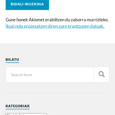
Gune honek Akismet erabiltzen du zaborra murrizteko.
Ikusi nola prozesatzen diren zure erantzunen datuak.
BILATU
KATEGORIAK