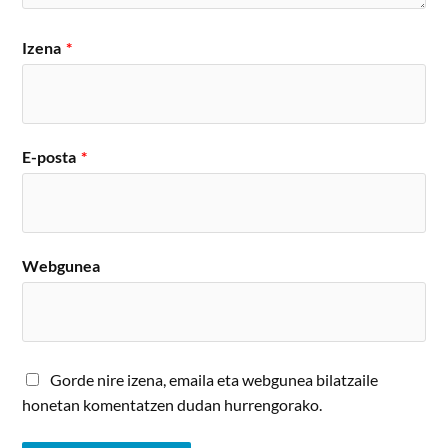
Izena
*
E-posta
*
Webgunea
Gorde nire izena, emaila eta webgunea bilatzaile
honetan komentatzen dudan hurrengorako.