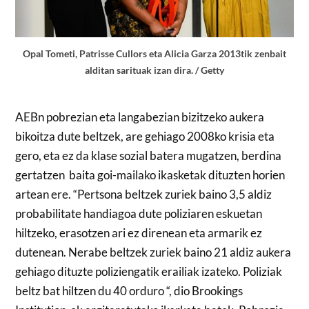
Opal Tometi, Patrisse Cullors eta Alicia Garza 2013tik zenbait
alditan sarituak izan dira. / Getty
AEBn pobrezian eta langabezian bizitzeko aukera
bikoitza dute beltzek, are gehiago 2008ko krisia eta
gero, eta ez da klase sozial batera mugatzen, berdina
gertatzen baita goi-mailako ikasketak dituzten horien
artean ere. “Pertsona beltzek zuriek baino 3,5 aldiz
probabilitate handiagoa dute poliziaren eskuetan
hiltzeko, erasotzen ari ez direnean eta armarik ez
dutenean. Nerabe beltzek zuriek baino 21 aldiz aukera
gehiago dituzte poliziengatik erailiak izateko. Poliziak
beltz bat hiltzen du 40 orduro “, dio Brookings