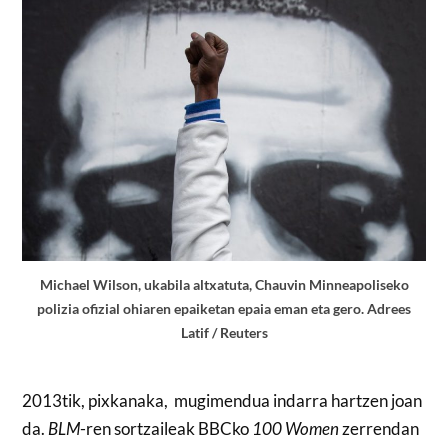
Michael Wilson, ukabila altxatuta, Chauvin Minneapoliseko
polizia ofizial ohiaren epaiketan epaia eman eta gero. Adrees
Latif / Reuters
2013tik, pixkanaka, mugimendua indarra hartzen joan
da.
BLM
-ren sortzaileak BBCko
100 Women
zerrendan