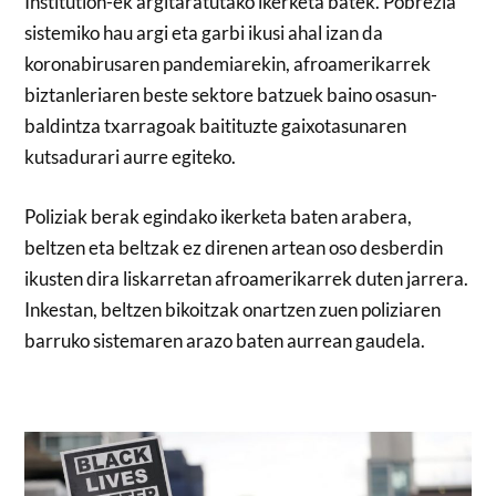
Institution-ek argitaratutako ikerketa batek. Pobrezia
sistemiko hau argi eta garbi ikusi ahal izan da
koronabirusaren pandemiarekin, afroamerikarrek
biztanleriaren beste sektore batzuek baino osasun-
baldintza txarragoak baitituzte gaixotasunaren
kutsadurari aurre egiteko.
Poliziak berak egindako ikerketa baten arabera,
beltzen eta beltzak ez direnen artean oso desberdin
ikusten dira liskarretan afroamerikarrek duten jarrera.
Inkestan, beltzen bikoitzak onartzen zuen poliziaren
barruko sistemaren arazo baten aurrean gaudela.