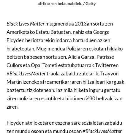
afrikarren belaunaldiek. / Getty
Black Lives Matter
mugimendua 2013an sortu zen
Ameriketako Estatu Batuetan, nahiz eta George
Floyden heriotzarekin indarra hartu duen azken
hilabeteotan. Mugimendua Poliziaren eskutan hildako
beltzen babesean sortu zen, Alicia Garza, Patrisse
Cullors eta Opal Tometi estatubatuarrak Twitterren
#BlackLivesMatter
traola zabaldu zutelarik, Trayvon
Martin izeneko afroamerikarraren hiltzaileari karguak
baztertu zizkiotenean. Iaz mila hilketa inguru gertatu
ziren poliziaren eskutik eta biktimen %30 beltzak izan
ziren.
Floyden atxiloketaren eszena sare sozialetan zabaldu
zen mundu osoan eta mundu osoan
#BlackLivesMatter