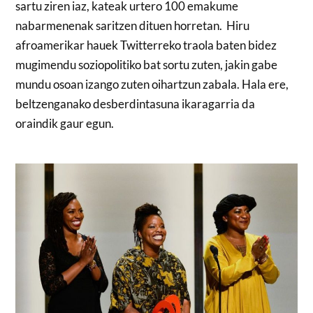
sartu ziren iaz, kateak urtero 100 emakume
nabarmenenak saritzen dituen horretan. Hiru
afroamerikar hauek Twitterreko traola baten bidez
mugimendu soziopolitiko bat sortu zuten, jakin gabe
mundu osoan izango zuten oihartzun zabala. Hala ere,
beltzenganako desberdintasuna ikaragarria da
oraindik gaur egun.