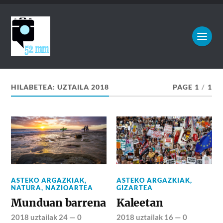
HILABETEA:
UZTAILA 2018
PAGE 1
/
1
ASTEKO ARGAZKIAK
,
ASTEKO ARGAZKIAK
,
NATURA
,
NAZIOARTEA
GIZARTEA
Munduan barrena
Kaleetan
2018 uztailak 24
—
0
2018 uztailak 16
—
0