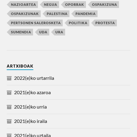
NAZIOARTEA
NEGUA
OPORRAK
OSPAKIZUNA
OSPAKIZUNAK
PALESTINA
PANDEMIA
PERTSONEN SALEROSKETA
POLITIKA
PROTESTA
SUMENDIA
UDA
URA
ARTXIBOAK
2022(e)ko urtarrila
2021(e)ko azaroa
2021(e)ko urria
2021(e)ko iraila
2021(e)ko uztaila