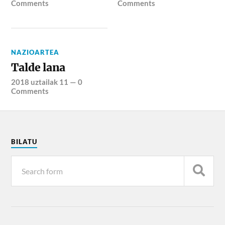
Comments
Comments
NAZIOARTEA
Talde lana
2018 uztailak 11
—
0
Comments
BILATU