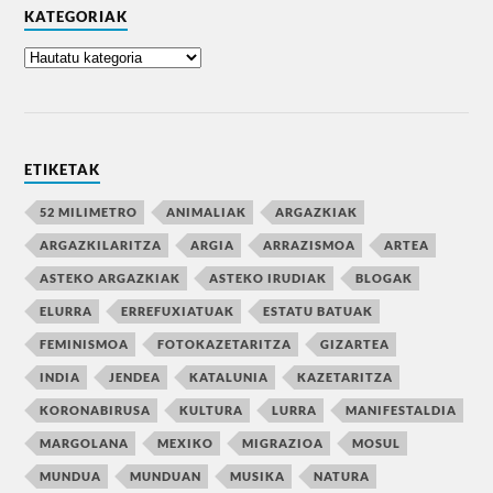
KATEGORIAK
ETIKETAK
52 MILIMETRO
ANIMALIAK
ARGAZKIAK
ARGAZKILARITZA
ARGIA
ARRAZISMOA
ARTEA
ASTEKO ARGAZKIAK
ASTEKO IRUDIAK
BLOGAK
ELURRA
ERREFUXIATUAK
ESTATU BATUAK
FEMINISMOA
FOTOKAZETARITZA
GIZARTEA
INDIA
JENDEA
KATALUNIA
KAZETARITZA
KORONABIRUSA
KULTURA
LURRA
MANIFESTALDIA
MARGOLANA
MEXIKO
MIGRAZIOA
MOSUL
MUNDUA
MUNDUAN
MUSIKA
NATURA