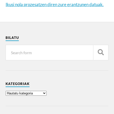
Ikusi nola prozesatzen diren zure erantzunen datuak.
BILATU
KATEGORIAK