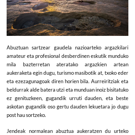
Abuztuan sartzear gaudela nazioarteko argazkilari
amateur eta profesional desberdinen eskutik munduko
mila bazterretan ateratako argazkien artean
aukeraketa egin dugu, turismo masibotik at, txoko eder
eta ezezagunagoak diren horien bila. Aurreiritziak eta
beldurrak alde batera utzi eta munduan inoiz bisitatuko
ez genituzkeen, gugandik urruti dauden, eta beste
askotan gugandik oso gertu dauden lekuetara jo dugu
post hau sortzeko.
Jendeak normalean abuztua aukeratzen du urteko