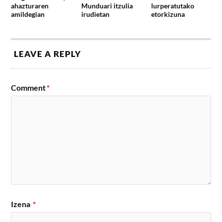
ahazturaren
Munduari itzulia
lurperatutako
amildegian
irudietan
etorkizuna
LEAVE A REPLY
Comment
*
Izena
*