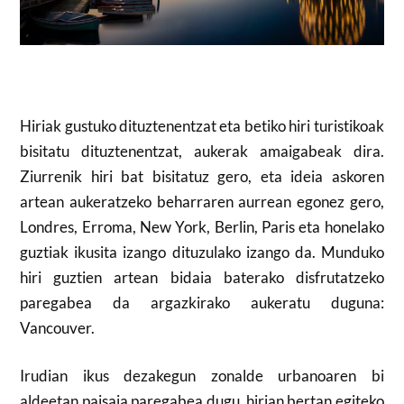
Hiriak gustuko dituztenentzat eta betiko hiri turistikoak
bisitatu dituztenentzat, aukerak amaigabeak dira.
Ziurrenik hiri bat bisitatuz gero, eta ideia askoren
artean aukeratzeko beharraren aurrean egonez gero,
Londres, Erroma, New York, Berlin, Paris eta honelako
guztiak ikusita izango dituzulako izango da. Munduko
hiri guztien artean bidaia baterako disfrutatzeko
paregabea da argazkirako aukeratu duguna:
Vancouver.
Irudian ikus dezakegun zonalde urbanoaren bi
aldeetan paisaia paregabea dugu, hirian bertan egiteko