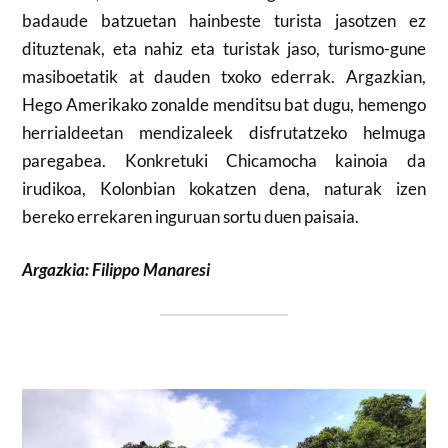
badaude batzuetan hainbeste turista jasotzen ez
dituztenak, eta nahiz eta turistak jaso, turismo-gune
masiboetatik at dauden txoko ederrak. Argazkian,
Hego Amerikako zonalde menditsu bat dugu, hemengo
herrialdeetan mendizaleek disfrutatzeko helmuga
paregabea. Konkretuki Chicamocha kainoia da
irudikoa, Kolonbian kokatzen dena, naturak izen
bereko errekaren inguruan sortu duen paisaia.
Argazkia: Filippo Manaresi