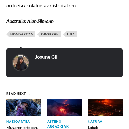
orduetako olatuetaz disfrutatzen.
Australia: Alan Silmann
HONDARTZA
OPORRAK
UDA
Josune Gil
READ NEXT →
NAZIOARTEA
ASTEKO
NATURA
ARGAZKIAK
Mugaren ertzean,
Labak