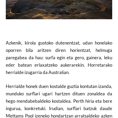
Azkenik, kirola gustoko dutenentzat, udan honelako
oporren bila aritzen diren horientzat, helmuga
paregabea da hau: surfa egin eta gero, gainera, leku
eder batean erlaxatzeko aukerarekin. Horretarako
herrialde izugarria da Australian.
Herrialde honek duen kostalde guztia kontutan izanda,
munduko surflari ugari hartzen dituen zonaldea da
hego mendabebaldeko kostaldea. Perth hiria eta bere
ingurua, konkretuki. Irudian, surflari batzuk daude
Mettams Pool izeneko hondartzan arratsaldeko azken