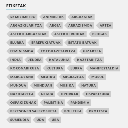
ETIKETAK
52 MILIMETRO
ANIMALIAK
ARGAZKIAK
ARGAZKILARITZA
ARGIA
ARRAZISMOA
ARTEA
ASTEKO ARGAZKIAK
ASTEKO IRUDIAK
BLOGAK
ELURRA
ERREFUXIATUAK
ESTATU BATUAK
FEMINISMOA
FOTOKAZETARITZA
GIZARTEA
INDIA
JENDEA
KATALUNIA
KAZETARITZA
KORONABIRUSA
KULTURA
LURRA
MANIFESTALDIA
MARGOLANA
MEXIKO
MIGRAZIOA
MOSUL
MUNDUA
MUNDUAN
MUSIKA
NATURA
NAZIOARTEA
NEGUA
OPORRAK
OSPAKIZUNA
OSPAKIZUNAK
PALESTINA
PANDEMIA
PERTSONEN SALEROSKETA
POLITIKA
PROTESTA
SUMENDIA
UDA
URA