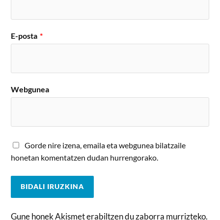
E-posta
*
Webgunea
Gorde nire izena, emaila eta webgunea bilatzaile
honetan komentatzen dudan hurrengorako.
Gune honek Akismet erabiltzen du zaborra murrizteko.