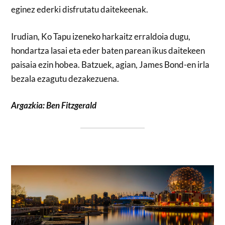
eginez ederki disfrutatu daitekeenak.
Irudian, Ko Tapu izeneko harkaitz erraldoia dugu,
hondartza lasai eta eder baten parean ikus daitekeen
paisaia ezin hobea. Batzuek, agian, James Bond-en irla
bezala ezagutu dezakezuena.
Argazkia: Ben Fitzgerald