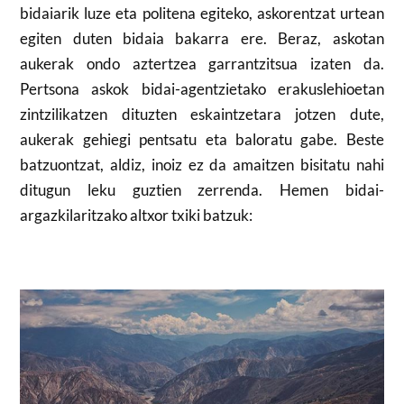
bidaiarik luze eta politena egiteko, askorentzat urtean
egiten duten bidaia bakarra ere. Beraz, askotan
aukerak ondo aztertzea garrantzitsua izaten da.
Pertsona askok bidai-agentzietako erakuslehioetan
zintzilikatzen dituzten eskaintzetara jotzen dute,
aukerak gehiegi pentsatu eta baloratu gabe. Beste
batzuontzat, aldiz, inoiz ez da amaitzen bisitatu nahi
ditugun leku guztien zerrenda. Hemen bidai-
argazkilaritzako altxor txiki batzuk: