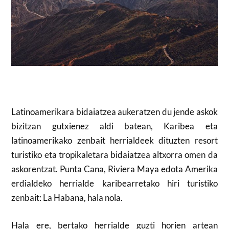
Latinoamerikara bidaiatzea aukeratzen du jende askok
bizitzan gutxienez aldi batean, Karibea eta
latinoamerikako zenbait herrialdeek dituzten resort
turistiko eta tropikaletara bidaiatzea altxorra omen da
askorentzat. Punta Cana, Riviera Maya edota Amerika
erdialdeko herrialde karibearretako hiri turistiko
zenbait: La Habana, hala nola.
Hala ere, bertako herrialde guzti horien artean