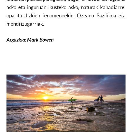
asko eta inguruan ikusteko asko, naturak kanadiarrei
oparitu dizkien fenomenoekin: Ozeano Pazifikoa eta
mendi izugarriak.
Argazkia: Mark Bowen