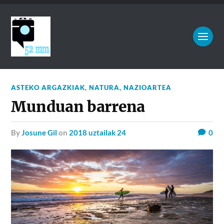
ASTEKO ARGAZKIAK
,
NATURA
,
NAZIOARTEA
Munduan barrena
by
Josune Gil
on
2018 uztailak 24
0