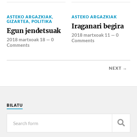
ASTEKO ARGAZKIAK
,
ASTEKO ARGAZKIAK
GIZARTEA
,
POLITIKA
Iraganari begira
Egun jendetsuak
2018 martxoak 11
—
0
2018 martxoak 18
—
0
Comments
Comments
NEXT →
BILATU