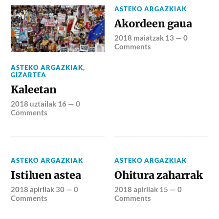
ASTEKO ARGAZKIAK
Akordeen gaua
2018 maiatzak 13
—
0
Comments
ASTEKO ARGAZKIAK
,
GIZARTEA
Kaleetan
2018 uztailak 16
—
0
Comments
ASTEKO ARGAZKIAK
ASTEKO ARGAZKIAK
Istiluen astea
Ohitura zaharrak
2018 apirilak 30
—
0
2018 apirilak 15
—
0
Comments
Comments