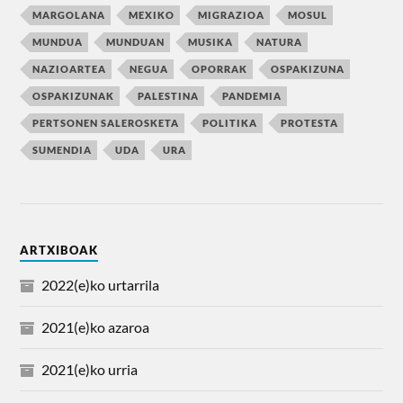
MARGOLANA
MEXIKO
MIGRAZIOA
MOSUL
MUNDUA
MUNDUAN
MUSIKA
NATURA
NAZIOARTEA
NEGUA
OPORRAK
OSPAKIZUNA
OSPAKIZUNAK
PALESTINA
PANDEMIA
PERTSONEN SALEROSKETA
POLITIKA
PROTESTA
SUMENDIA
UDA
URA
ARTXIBOAK
2022(e)ko urtarrila
2021(e)ko azaroa
2021(e)ko urria