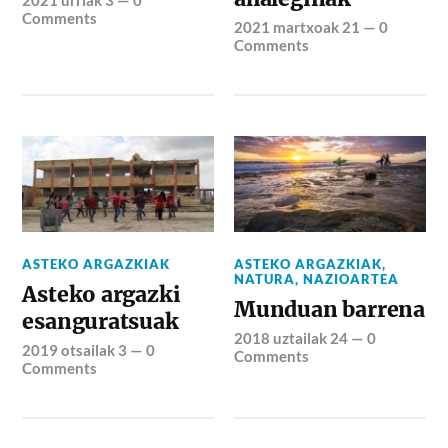
Comments
2021 martxoak 21
—
0
Comments
ASTEKO ARGAZKIAK
ASTEKO ARGAZKIAK
,
NATURA
,
NAZIOARTEA
Asteko argazki
Munduan barrena
esanguratsuak
2018 uztailak 24
—
0
2019 otsailak 3
—
0
Comments
Comments