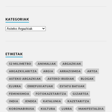
KATEGORIAK
ETIKETAK
52 MILIMETRO
ANIMALIAK
ARGAZKIAK
ARGAZKILARITZA
ARGIA
ARRAZISMOA
ARTEA
ASTEKO ARGAZKIAK
ASTEKO IRUDIAK
BLOGAK
ELURRA
ERREFUXIATUAK
ESTATU BATUAK
FEMINISMOA
FOTOKAZETARITZA
GIZARTEA
INDIA
JENDEA
KATALUNIA
KAZETARITZA
KORONABIRUSA
KULTURA
LURRA
MANIFESTALDIA