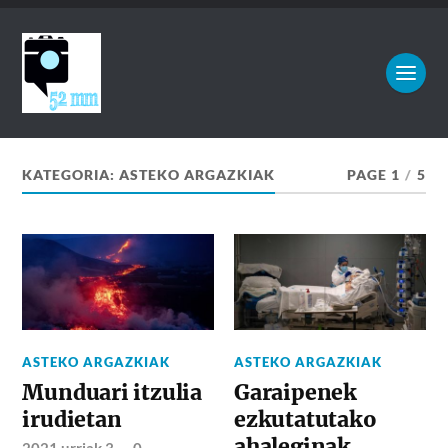
KATEGORIA:
ASTEKO ARGAZKIAK
PAGE 1
/
5
ASTEKO ARGAZKIAK
ASTEKO ARGAZKIAK
Munduari itzulia
Garaipenek
irudietan
ezkutatutako
ahaleginak
2021 urriak 3
—
0