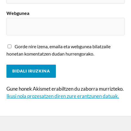
Webgunea
Gorde nire izena, emaila eta webgunea bilatzaile
honetan komentatzen dudan hurrengorako.
Gune honek Akismet erabiltzen du zaborra murrizteko.
Ikusi nola prozesatzen diren zure erantzunen datuak.