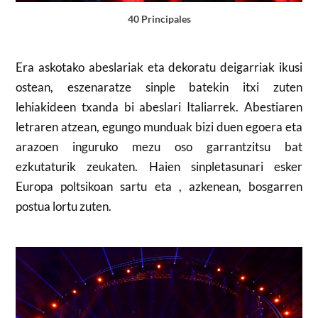
40 Principales
Era askotako abeslariak eta dekoratu deigarriak ikusi
ostean, eszenaratze sinple batekin itxi zuten
lehiakideen txanda bi abeslari Italiarrek. Abestiaren
letraren atzean, egungo munduak bizi duen egoera eta
arazoen inguruko mezu oso garrantzitsu bat
ezkutaturik zeukaten. Haien sinpletasunari esker
Europa poltsikoan sartu eta , azkenean, bosgarren
postua lortu zuten.