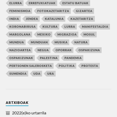
ELURRA
ERREFUXIATUAK
ESTATU BATUAK
FEMINISMOA
FOTOKAZETARITZA
GIZARTEA
INDIA
JENDEA
KATALUNIA
KAZETARITZA
KORONABIRUSA
KULTURA
LURRA
MANIFESTALDIA
MARGOLANA
MEXIKO
MIGRAZIOA
MOSUL
MUNDUA
MUNDUAN
MUSIKA
NATURA
NAZIOARTEA
NEGUA
OPORRAK
OSPAKIZUNA
OSPAKIZUNAK
PALESTINA
PANDEMIA
PERTSONEN SALEROSKETA
POLITIKA
PROTESTA
SUMENDIA
UDA
URA
ARTXIBOAK
2022(e)ko urtarrila