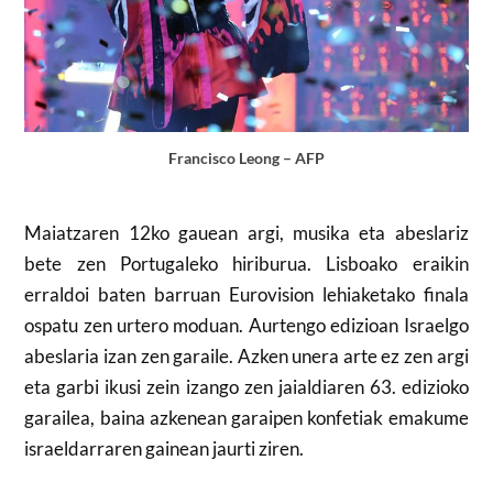
Francisco Leong – AFP
Maiatzaren 12ko gauean argi, musika eta abeslariz
bete zen Portugaleko hiriburua. Lisboako eraikin
erraldoi baten barruan Eurovision lehiaketako finala
ospatu zen urtero moduan. Aurtengo edizioan Israelgo
abeslaria izan zen garaile. Azken unera arte ez zen argi
eta garbi ikusi zein izango zen jaialdiaren 63. edizioko
garailea, baina azkenean garaipen konfetiak emakume
israeldarraren gainean jaurti ziren.