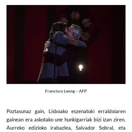
Francisco Leong – AFP
Poztasunaz gain, Lisboako eszenatoki erraldoiaren
gainean era askotako une hunkigarriak bizi izan ziren.
Aurreko edizioko irabazlea, Salvador Sobral, eta