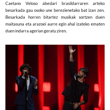
Caetano Veloso abeslari brasildarraren arteko
besarkada gau osoko une berezienetako bat izan zen.
Besarkada horren bitartez musikak sortzen duen
maitasuna eta arazoei aurre egin ahal izateko ematen
duen indarra agerian geratu ziren.