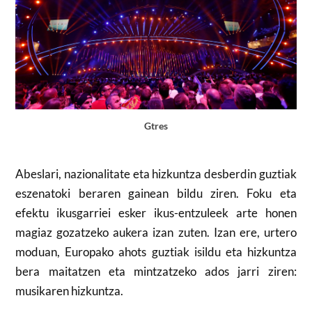
Gtres
Abeslari, nazionalitate eta hizkuntza desberdin guztiak
eszenatoki beraren gainean bildu ziren. Foku eta
efektu ikusgarriei esker ikus-entzuleek arte honen
magiaz gozatzeko aukera izan zuten. Izan ere, urtero
moduan, Europako ahots guztiak isildu eta hizkuntza
bera maitatzen eta mintzatzeko ados jarri ziren:
musikaren hizkuntza.