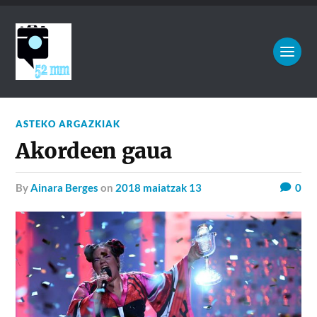
ASTEKO ARGAZKIAK
Akordeen gaua
by
Ainara Berges
on
2018 maiatzak 13
0