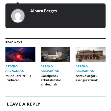
Ainara Berges
READ NEXT →
ASTEKO
ASTEKO
ASTEKO
ARGAZKIAK
ARGAZKIAK
ARGAZKIAK
Munduari itzulia
Garaipenek
Asteko argazki
irudietan
ezkutatutako
esanguratsuak
ahaleginak
LEAVE A REPLY