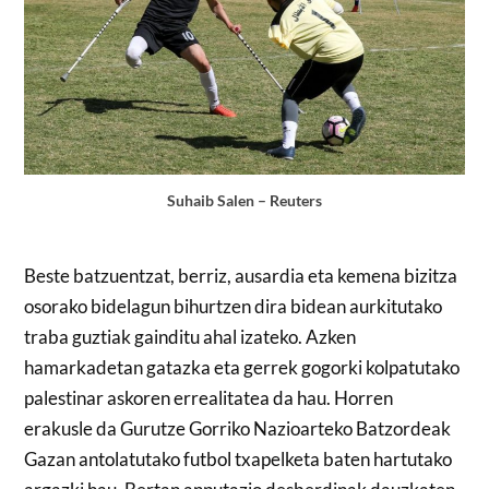
Suhaib Salen – Reuters
Beste batzuentzat, berriz, ausardia eta kemena bizitza
osorako bidelagun bihurtzen dira bidean aurkitutako
traba guztiak gainditu ahal izateko. Azken
hamarkadetan gatazka eta gerrek gogorki kolpatutako
palestinar askoren errealitatea da hau. Horren
erakusle da Gurutze Gorriko Nazioarteko Batzordeak
Gazan antolatutako futbol txapelketa baten hartutako