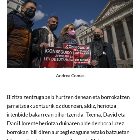
Andrea Comas
Bizitza zentzugabe bihurtzen denean eta borrokatzen
jarraitzeak zentzurik ez duenean, aldiz, heriotza
irtenbide bakarrean bihurtzen da. Txema, David eta
Dani Llorente heriotza duinaren alde denbora luzez
borrokan ibili diren aurpegi ezagunenetako batzuetan