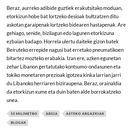
Beraz, aurreko adibide guztiek erakutsitako moduan,
etorkizun hobe bat lortzeko desioak bultzatzen ditu
askotan garaipenak lortzeko bidearen hastapenak. Are
gehiago, senide, bizilagun edo lagunen etorkizuna
ezbaian badago. Horrela ulertu daiteke gizon batek
Beiruteko errepide nagusi bat erretako pneumatikoen
bitartez mozteko erabakia. Izan ere, azken egunetan
zehar Libanon gertatutako kontsumo-ondasunen eta
tokiko monetaren prezioak igotzea kinka larrian jarri
du Libanoko herriaren biziraupena. Beraz, orainaldia
da etorkizun xume eta duin baten alde borrokatzeko
unea.
52 MILIMETRO
ARGIA
ASTEKO ARGAZKIAK
BLOGAK