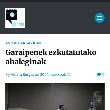
ASTEKO ARGAZKIAK
Garaipenek ezkutatutako
ahaleginak
by
Ainara Berges
on
2021 martxoak 21
0