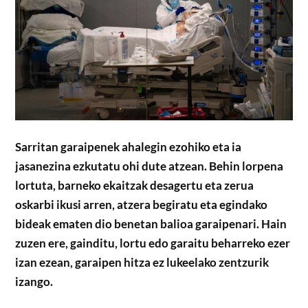
Sarritan garaipenek ahalegin ezohiko eta ia
jasanezina ezkutatu ohi dute atzean. Behin lorpena
lortuta, barneko ekaitzak desagertu eta zerua
oskarbi ikusi arren, atzera begiratu eta egindako
bideak ematen dio benetan balioa garaipenari. Hain
zuzen ere, gainditu, lortu edo garaitu beharreko ezer
izan ezean, garaipen hitza ez lukeelako zentzurik
izango.