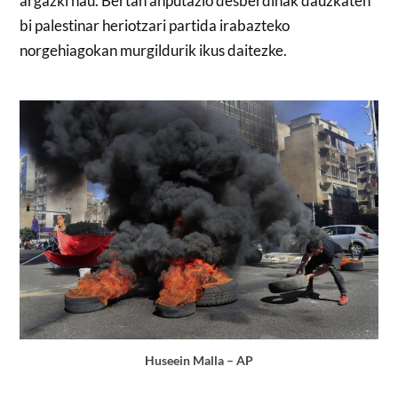
argazki hau. Bertan anputazio desberdinak dauzkaten
bi palestinar heriotzari partida irabazteko
norgehiagokan murgildurik ikus daitezke.
Huseein Malla – AP