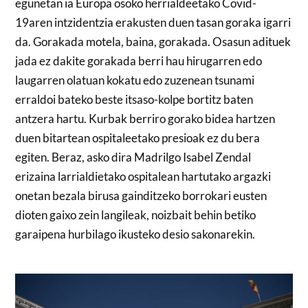
egunetan ia Europa osoko herrialdeetako Covid-
19aren intzidentzia erakusten duen tasan goraka igarri
da. Gorakada motela, baina, gorakada. Osasun adituek
jada ez dakite gorakada berri hau hirugarren edo
laugarren olatuan kokatu edo zuzenean tsunami
erraldoi bateko beste itsaso-kolpe bortitz baten
antzera hartu. Kurbak berriro gorako bidea hartzen
duen bitartean ospitaleetako presioak ez du bera
egiten. Beraz, asko dira Madrilgo Isabel Zendal
erizaina larrialdietako ospitalean hartutako argazki
onetan bezala birusa gainditzeko borrokari eusten
dioten gaixo zein langileak, noizbait behin betiko
garaipena hurbilago ikusteko desio sakonarekin.