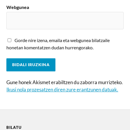
Webgunea
Gorde nire izena, emaila eta webgunea bilatzaile
honetan komentatzen dudan hurrengorako.
Gune honek Akismet erabiltzen du zaborra murrizteko.
Ikusi nola prozesatzen diren zure erantzunen datuak.
BILATU