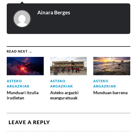
Ainara Berges
READ NEXT →
ASTEKO
ASTEKO
ASTEKO
ARGAZKIAK
ARGAZKIAK
ARGAZKIAK
Munduari itzulia
Asteko argazki
Munduan barrena
irudietan
esanguratsuak
LEAVE A REPLY