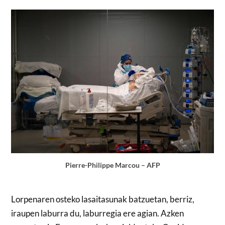
Pierre-Philippe Marcou – AFP
Lorpenaren osteko lasaitasunak batzuetan, berriz,
iraupen laburra du, laburregia ere agian. Azken