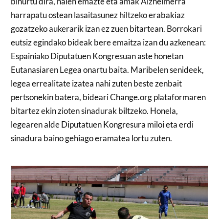
bihurtu dira, haien emazte eta amak Alzheimerra
harrapatu ostean lasaitasunez hiltzeko erabakiaz
gozatzeko aukerarik izan ez zuen bitartean. Borrokari
eutsiz egindako bideak bere emaitza izan du azkenean:
Espainiako Diputatuen Kongresuan aste honetan
Eutanasiaren Legea onartu baita. Maribelen senideek,
legea errealitate izatea nahi zuten beste zenbait
pertsonekin batera, bideari Change.org plataformaren
bitartez ekin zioten sinadurak biltzeko. Honela,
legearen alde Diputatuen Kongresura miloi eta erdi
sinadura baino gehiago eramatea lortu zuten.