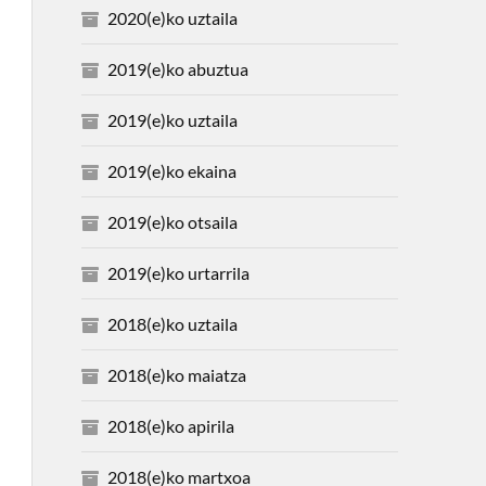
2020(e)ko uztaila
2019(e)ko abuztua
2019(e)ko uztaila
2019(e)ko ekaina
2019(e)ko otsaila
2019(e)ko urtarrila
2018(e)ko uztaila
2018(e)ko maiatza
2018(e)ko apirila
2018(e)ko martxoa