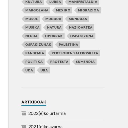
KULTURA
LURRA
MANIFESTALDIA
MARGOLANA
MEXIKO
MIGRAZIOA
MOSUL
MUNDUA
MUNDUAN
MUSIKA
NATURA
NAZIOARTEA
NEGUA
OPORRAK
OSPAKIZUNA
OSPAKIZUNAK
PALESTINA
PANDEMIA
PERTSONEN SALEROSKETA
POLITIKA
PROTESTA
SUMENDIA
UDA
URA
ARTXIBOAK
2022(e)ko urtarrila
2021(e)ko azaroa