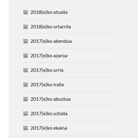
2018(e)ko otsaila
2018(e)ko urtarrila
2017(e)ko abendua
2017(e)ko azaroa
2017(e)ko urria
2017(e)ko iraila
2017(e)ko abuztua
2017(e)ko uztaila
2017(e)ko ekaina