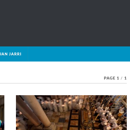
AN JARRI
PAGE 1
/
1