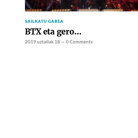
SAILKATU GABEA
BTX eta gero…
2019 uztailak 18
—
0 Comments