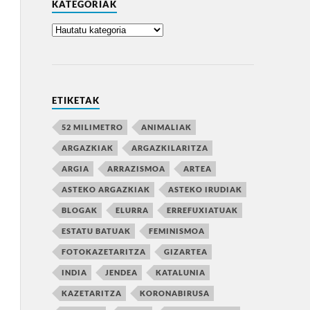
KATEGORIAK
ETIKETAK
52 MILIMETRO
ANIMALIAK
ARGAZKIAK
ARGAZKILARITZA
ARGIA
ARRAZISMOA
ARTEA
ASTEKO ARGAZKIAK
ASTEKO IRUDIAK
BLOGAK
ELURRA
ERREFUXIATUAK
ESTATU BATUAK
FEMINISMOA
FOTOKAZETARITZA
GIZARTEA
INDIA
JENDEA
KATALUNIA
KAZETARITZA
KORONABIRUSA