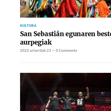
KULTURA
San Sebastián egunaren best
aurpegiak
2022 urtarrilak 23
—
0 Comments