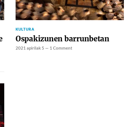
KULTURA
e
Ospakizunen barrunbetan
2021 apirilak 5
—
1 Comment