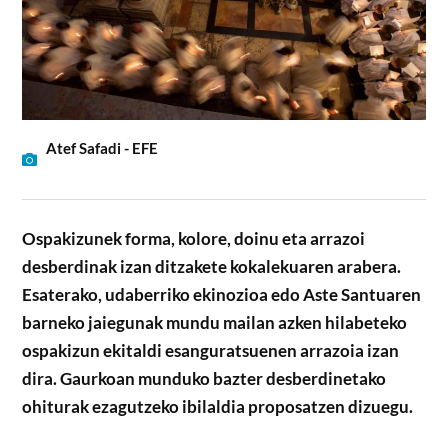
Atef Safadi - EFE
Ospakizunek forma, kolore, doinu eta arrazoi
desberdinak izan ditzakete kokalekuaren arabera.
Esaterako, udaberriko ekinozioa edo Aste Santuaren
barneko jaiegunak mundu mailan azken hilabeteko
ospakizun ekitaldi esanguratsuenen arrazoia izan
dira. Gaurkoan munduko bazter desberdinetako
ohiturak ezagutzeko ibilaldia proposatzen dizuegu.