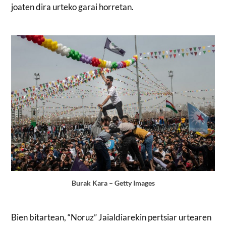
joaten dira urteko garai horretan.
Burak Kara – Getty Images
Bien bitartean, “Noruz” Jaialdiarekin pertsiar urtearen