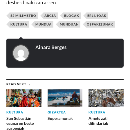
desberdinak izan arren.
52 MILIMETRO
ARGIA
BLOGAK
ERLIJIOAK
KULTURA
MUNDUA
MUNDUAN
OSPAKIZUNAK
Ainara Berges
READ NEXT →
KULTURA
GIZARTEA
KULTURA
San Sebastián
Superamonak
Amets zati
egunaren beste
dilindariak
aurpegiak