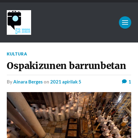
KULTURA
Ospakizunen barrunbetan
by
Ainara Berges
on
2021 apirilak 5
1