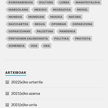
KORONABIRUSA
KULTURA
LURRA
MANIFESTALDIA
MARGOLANA
MEXIKO
MIGRAZIOA
MOSUL
MUNDUA
MUNDUAN
MUSIKA
NATURA
NAZIOARTEA
NEGUA
OPORRAK
OSPAKIZUNA
OSPAKIZUNAK
PALESTINA
PANDEMIA
PERTSONEN SALEROSKETA
POLITIKA
PROTESTA
SUMENDIA
UDA
URA
ARTXIBOAK
2022(e)ko urtarrila
2021(e)ko azaroa
2021(e)ko urria