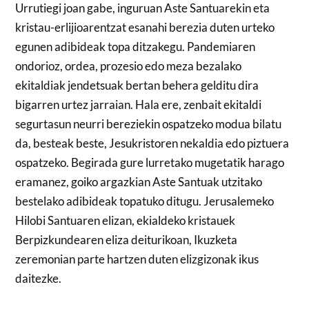
Urrutiegi joan gabe, inguruan Aste Santuarekin eta
kristau-erlijioarentzat esanahi berezia duten urteko
egunen adibideak topa ditzakegu. Pandemiaren
ondorioz, ordea, prozesio edo meza bezalako
ekitaldiak jendetsuak bertan behera gelditu dira
bigarren urtez jarraian. Hala ere, zenbait ekitaldi
segurtasun neurri bereziekin ospatzeko modua bilatu
da, besteak beste, Jesukristoren nekaldia edo piztuera
ospatzeko. Begirada gure lurretako mugetatik harago
eramanez, goiko argazkian Aste Santuak utzitako
bestelako adibideak topatuko ditugu. Jerusalemeko
Hilobi Santuaren elizan, ekialdeko kristauek
Berpizkundearen eliza deiturikoan, Ikuzketa
zeremonian parte hartzen duten elizgizonak ikus
daitezke.