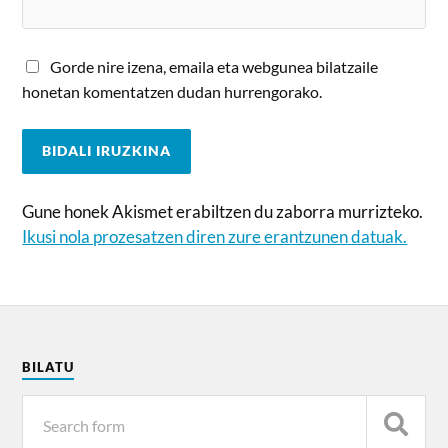
Gorde nire izena, emaila eta webgunea bilatzaile
honetan komentatzen dudan hurrengorako.
Gune honek Akismet erabiltzen du zaborra murrizteko.
Ikusi nola prozesatzen diren zure erantzunen datuak.
BILATU