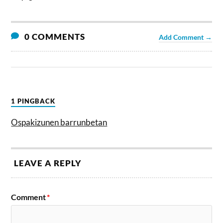
0 COMMENTS
Add Comment →
1 PINGBACK
Ospakizunen barrunbetan
LEAVE A REPLY
Comment
*