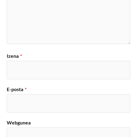
Izena
*
E-posta
*
Webgunea