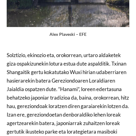
Alex Plaveski – EFE
Solztizio, ekinozio eta, orokorrean, urtaro aldaketek
giza ospakizunekin lotura estua dute aspalditik. Txinan
Shangaitik gertu kokatutako Wuxi hirian udaberriaren
hasierarekin batera Gereziondoaren Loraldiaren
Jaialdia ospatzen dute. “Hanami”, loreen edertasuna
behatzeko japoniar tradizioa da, baina, orokorrean, hitz
hau, gereziondoak loratzen diren garaiarekin lotzen da.
Izan ere, gereziondoetan denboraldiko lehen loreak
agertzearekin batera, japoniarrak zuhaitzen loreak
gertutik ikusteko parke eta lorategietara masiboki