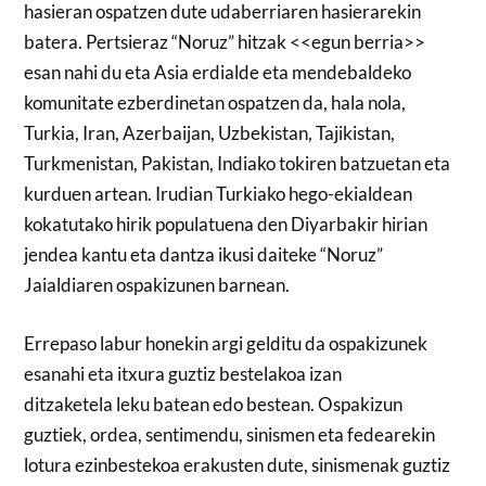
hasieran ospatzen dute udaberriaren hasierarekin
batera. Pertsieraz “Noruz” hitzak <<egun berria>>
esan nahi du eta Asia erdialde eta mendebaldeko
komunitate ezberdinetan ospatzen da, hala nola,
Turkia, Iran, Azerbaijan, Uzbekistan, Tajikistan,
Turkmenistan, Pakistan, Indiako tokiren batzuetan eta
kurduen artean. Irudian Turkiako hego-ekialdean
kokatutako hirik populatuena den Diyarbakir hirian
jendea kantu eta dantza ikusi daiteke “Noruz”
Jaialdiaren ospakizunen barnean.
Errepaso labur honekin argi gelditu da ospakizunek
esanahi eta itxura guztiz bestelakoa izan
ditzaketela leku batean edo bestean. Ospakizun
guztiek, ordea, sentimendu, sinismen eta fedearekin
lotura ezinbestekoa erakusten dute, sinismenak guztiz