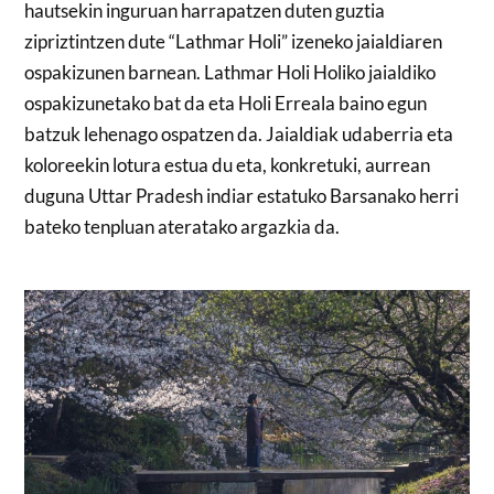
hautsekin inguruan harrapatzen duten guztia
zipriztintzen dute “Lathmar Holi” izeneko jaialdiaren
ospakizunen barnean. Lathmar Holi Holiko jaialdiko
ospakizunetako bat da eta Holi Erreala baino egun
batzuk lehenago ospatzen da. Jaialdiak udaberria eta
koloreekin lotura estua du eta, konkretuki, aurrean
duguna Uttar Pradesh indiar estatuko Barsanako herri
bateko tenpluan ateratako argazkia da.