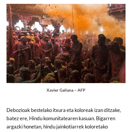
Xavier Galiana – AFP
Debozioak bestelako itxura eta koloreak izan ditzake,
batez ere, Hindu komunitatearen kasuan. Bigarren
argazki honetan, hindu jainkotiarrek koloretako