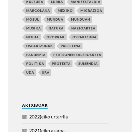
KULTURA
LURRA
MANIFESTALDIA
MARGOLANA
MEXIKO
MIGRAZIOA
MOSUL
MUNDUA
MUNDUAN
MUSIKA
NATURA
NAZIOARTEA
NEGUA
OPORRAK
OSPAKIZUNA
OSPAKIZUNAK
PALESTINA
PANDEMIA
PERTSONEN SALEROSKETA
POLITIKA
PROTESTA
SUMENDIA
UDA
URA
ARTXIBOAK
2022(e)ko urtarrila
2021(e)ko azaroa