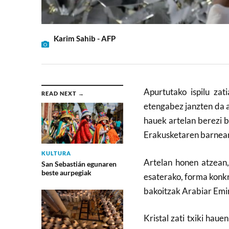
Karim Sahib - AFP
Apurtutako ispilu zat
READ NEXT →
etengabez janzten da ar
hauek artelan berezi 
Erakusketaren barnea
KULTURA
Artelan honen atzean,
San Sebastián egunaren
beste aurpegiak
esaterako, forma konkr
bakoitzak Arabiar Emi
Kristal zati txiki hau