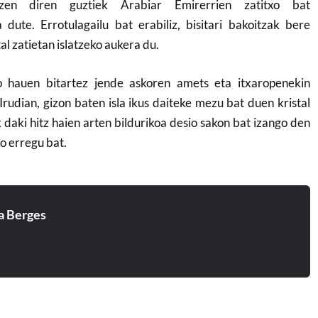
ltzen diren guztiek Arabiar Emirerrien zatitxo bat
dute. Errotulagailu bat erabiliz, bisitari bakoitzak bere
tal zatietan islatzeko aukera du.
xo hauen bitartez jende askoren amets eta itxaropenekin
Irudian, gizon baten isla ikus daiteke mezu bat duen kristal
 daki hitz haien arten bildurikoa desio sakon bat izango den
o erregu bat.
a Berges