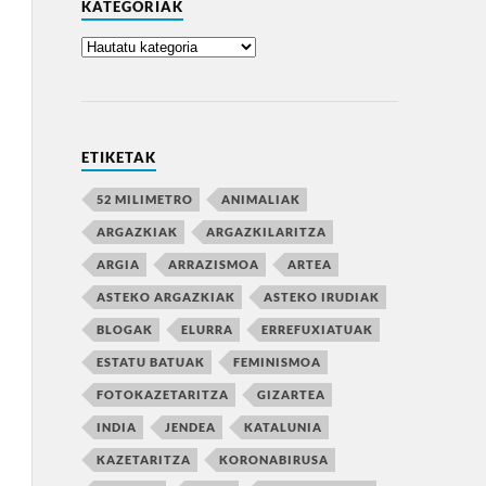
KATEGORIAK
ETIKETAK
52 MILIMETRO
ANIMALIAK
ARGAZKIAK
ARGAZKILARITZA
ARGIA
ARRAZISMOA
ARTEA
ASTEKO ARGAZKIAK
ASTEKO IRUDIAK
BLOGAK
ELURRA
ERREFUXIATUAK
ESTATU BATUAK
FEMINISMOA
FOTOKAZETARITZA
GIZARTEA
INDIA
JENDEA
KATALUNIA
KAZETARITZA
KORONABIRUSA