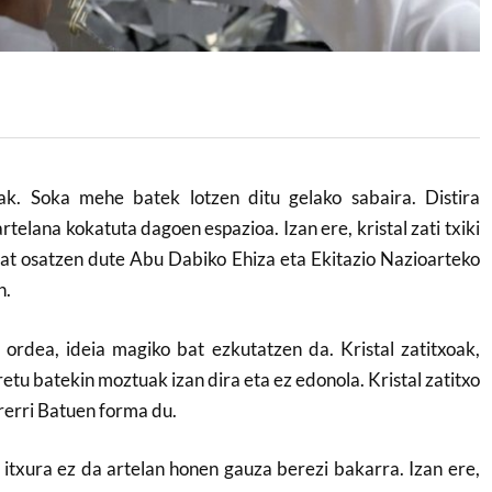
iak. Soka mehe batek lotzen ditu gelako sabaira. Distira
telana kokatuta dagoen espazioa. Izan ere, kristal zati txiki
bat osatzen dute Abu Dabiko Ehiza eta Ekitazio Nazioarteko
n.
 ordea, ideia magiko bat ezkutatzen da. Kristal zatitxoak,
etu batekin moztuak izan dira eta ez edonola. Kristal zatitxo
rerri Batuen forma du.
en itxura ez da artelan honen gauza berezi bakarra. Izan ere,