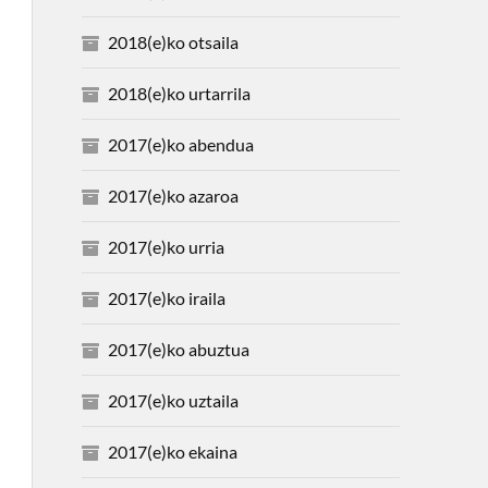
2018(e)ko otsaila
2018(e)ko urtarrila
2017(e)ko abendua
2017(e)ko azaroa
2017(e)ko urria
2017(e)ko iraila
2017(e)ko abuztua
2017(e)ko uztaila
2017(e)ko ekaina