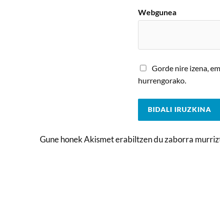
Webgunea
Gorde nire izena, e
hurrengorako.
Gune honek Akismet erabiltzen du zaborra murriz