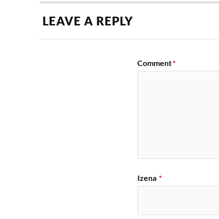
LEAVE A REPLY
Comment
*
Izena
*