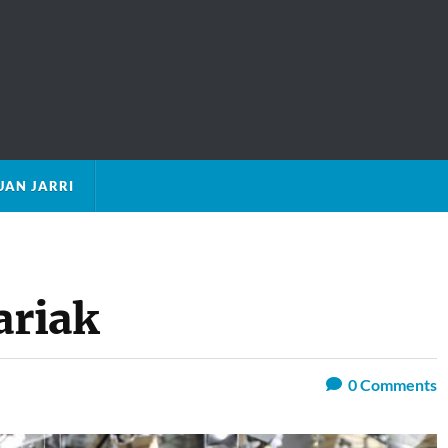
AN JARRI
ariak
0
Comments