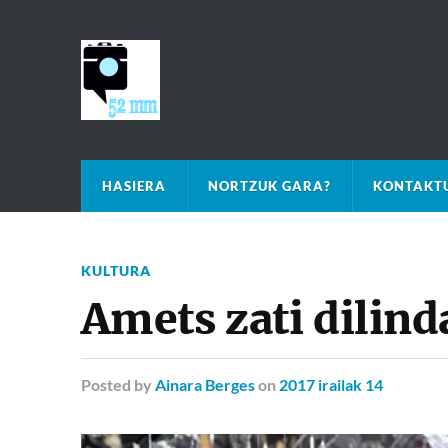
HASIERA
NORTZUK GARA?
KONTAKTU
KULTURA
Amets zati dilind
Posted
by
Ainara Berges
on
2017 irailak 14