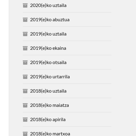
2020(e)ko uztaila
2019(e)ko abuztua
2019(e)ko uztaila
2019(e)ko ekaina
2019(e)ko otsaila
2019(e)ko urtarrila
2018(e)ko uztaila
2018(e)ko maiatza
2018(e)ko apirila
2018(e)ko martxoa