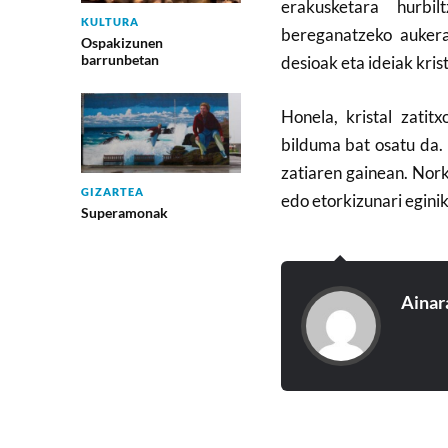
erakusketara hurbi
KULTURA
bereganatzeko aukera 
Ospakizunen
barrunbetan
desioak eta ideiak kris
Honela, kristal zatit
bilduma bat osatu da. 
zatiaren gainean. Nork
GIZARTEA
edo etorkizunari eginik
Superamonak
Ainar