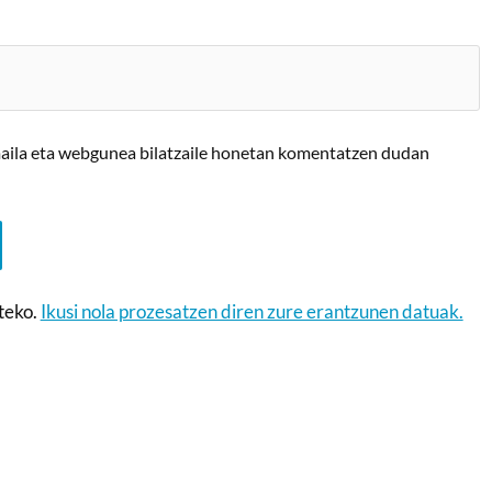
maila eta webgunea bilatzaile honetan komentatzen dudan
teko.
Ikusi nola prozesatzen diren zure erantzunen datuak.