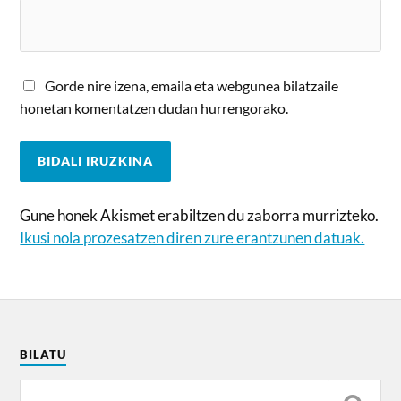
Gorde nire izena, emaila eta webgunea bilatzaile
honetan komentatzen dudan hurrengorako.
Gune honek Akismet erabiltzen du zaborra murrizteko.
Ikusi nola prozesatzen diren zure erantzunen datuak.
BILATU