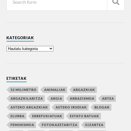
KATEGORIAK
ETIKETAK
52 MILIMETRO
ANIMALIAK
ARGAZKIAK
ARGAZKILARITZA
ARGIA
ARRAZISMOA
ARTEA
ASTEKO ARGAZKIAK
ASTEKO IRUDIAK
BLOGAK
ELURRA
ERREFUXIATUAK
ESTATU BATUAK
FEMINISMOA
FOTOKAZETARITZA
GIZARTEA