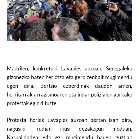
Madrilen, konkretuki Lavapies auzoan, Senegaleko
gizonezko baten heriotza eta gero zenbait mugimendu
egon dira. Bertsio ezberdinak dauden arren,
herritarrak arrazismoaren eta indar polizialen aurkako
protestak egin dituzte.
Protesta horiek Lavapies auzoan bertan izan dira,
nagusiki, irudian ikusi dezakegun moduan.
Kasualidadea edo ez, mugimendu hauek guztiak