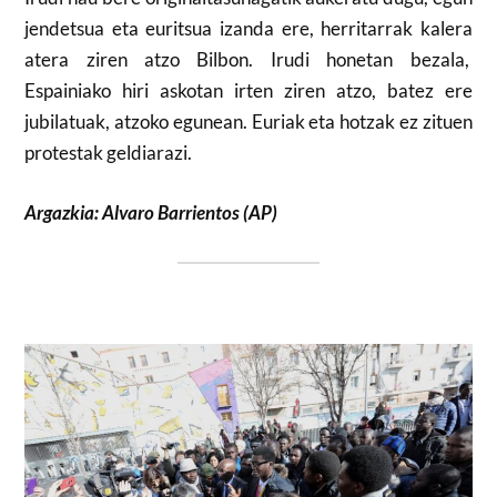
jendetsua eta euritsua izanda ere, herritarrak kalera
atera ziren atzo Bilbon. Irudi honetan bezala,
Espainiako hiri askotan irten ziren atzo, batez ere
jubilatuak, atzoko egunean. Euriak eta hotzak ez zituen
protestak geldiarazi.
Argazkia: Alvaro Barrientos (AP)