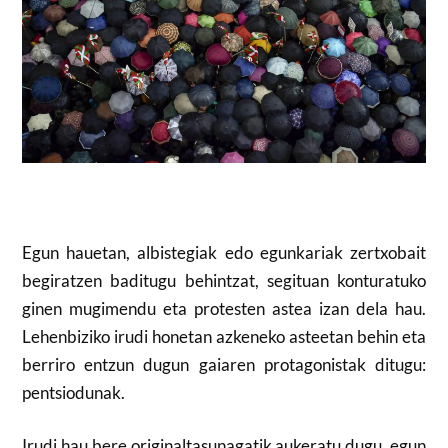
Egun hauetan, albistegiak edo egunkariak zertxobait
begiratzen baditugu behintzat, segituan konturatuko
ginen mugimendu eta protesten astea izan dela hau.
Lehenbiziko irudi honetan azkeneko asteetan behin eta
berriro entzun dugun gaiaren protagonistak ditugu:
pentsiodunak.
Irudi hau bere originaltasunagatik aukeratu dugu, egun