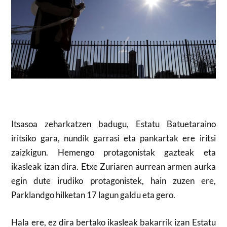
Itsasoa zeharkatzen badugu, Estatu Batuetaraino
iritsiko gara, nundik garrasi eta pankartak ere iritsi
zaizkigun. Hemengo protagonistak gazteak eta
ikasleak izan dira. Etxe Zuriaren aurrean armen aurka
egin dute irudiko protagonistek, hain zuzen ere,
Parklandgo hilketan 17 lagun galdu eta gero.
Hala ere, ez dira bertako ikasleak bakarrik izan Estatu