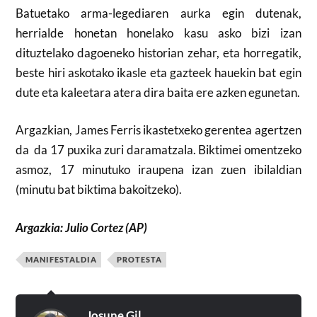
Batuetako arma-legediaren aurka egin dutenak,
herrialde honetan honelako kasu asko bizi izan
dituztelako dagoeneko historian zehar, eta horregatik,
beste hiri askotako ikasle eta gazteek hauekin bat egin
dute eta kaleetara atera dira baita ere azken egunetan.
Argazkian, James Ferris ikastetxeko gerentea agertzen
da da 17 puxika zuri daramatzala. Biktimei omentzeko
asmoz, 17 minutuko iraupena izan zuen ibilaldian
(minutu bat biktima bakoitzeko).
Argazkia: Julio Cortez (AP)
MANIFESTALDIA
PROTESTA
Josune Gil