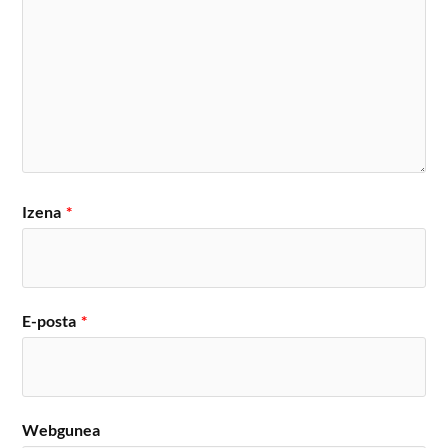
Izena
*
E-posta
*
Webgunea