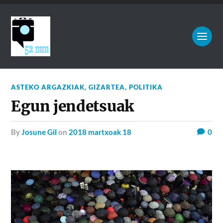
ASTEKO ARGAZKIAK
,
GIZARTEA
,
POLITIKA
Egun jendetsuak
by
Josune Gil
on
2018 martxoak 18
0