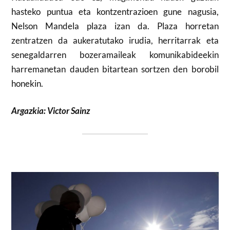
hasteko puntua eta kontzentrazioen gune nagusia,
Nelson Mandela plaza izan da. Plaza horretan
zentratzen da aukeratutako irudia, herritarrak eta
senegaldarren bozeramaileak komunikabideekin
harremanetan dauden bitartean sortzen den borobil
honekin.
Argazkia: Victor Sainz