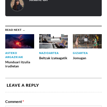
READ NEXT →
ASTEKO
NAZIOARTEA
GIZARTEA
ARGAZKIAK
Beltzak izateagatik
Jomugan
Munduari itzulia
irudietan
LEAVE A REPLY
Comment
*