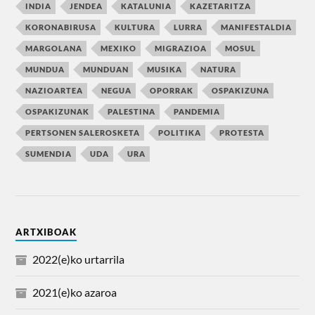
INDIA
JENDEA
KATALUNIA
KAZETARITZA
KORONABIRUSA
KULTURA
LURRA
MANIFESTALDIA
MARGOLANA
MEXIKO
MIGRAZIOA
MOSUL
MUNDUA
MUNDUAN
MUSIKA
NATURA
NAZIOARTEA
NEGUA
OPORRAK
OSPAKIZUNA
OSPAKIZUNAK
PALESTINA
PANDEMIA
PERTSONEN SALEROSKETA
POLITIKA
PROTESTA
SUMENDIA
UDA
URA
ARTXIBOAK
2022(e)ko urtarrila
2021(e)ko azaroa