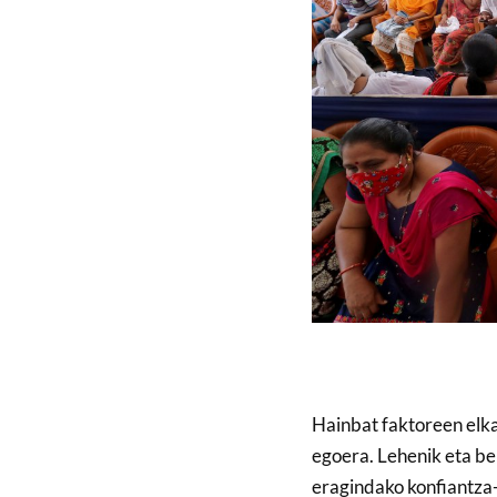
Hainbat faktoreen elka
egoera. Lehenik eta be
eragindako konfiantza-