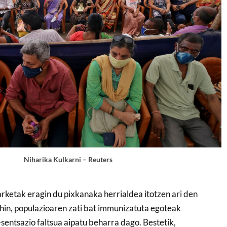
Niharika Kulkarni – Reuters
rketak eragin du pixkanaka herrialdea itotzen ari den
hin, populazioaren zati bat immunizatuta egoteak
sentsazio faltsua aipatu beharra dago. Bestetik,