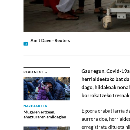
Amit Dave - Reuters
Gaur egun, Covid-19a
READ NEXT →
herrialdeetako bat da
dago, hildakoak nonahi
borrokatzeko tresnak f
NAZIOARTEA
Egoera erabat larria d
Mugaren ertzean,
ahazturaren amildegian
aurrera doa, herrialdea
erregistratu ditu eta h