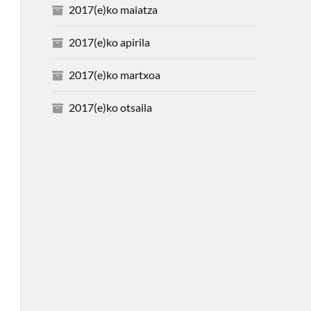
2017(e)ko maiatza
2017(e)ko apirila
2017(e)ko martxoa
2017(e)ko otsaila