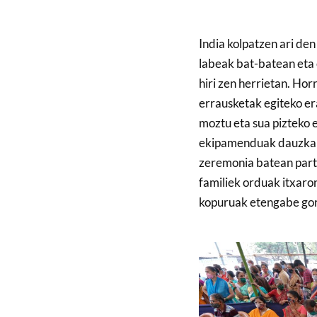
India kolpatzen ari de
labeak bat-batean eta e
hiri zen herrietan. Ho
errausketak egiteko er
moztu eta sua pizteko e
ekipamenduak dauzkan 
zeremonia batean parte
familiek orduak itxaro
kopuruak etengabe gor