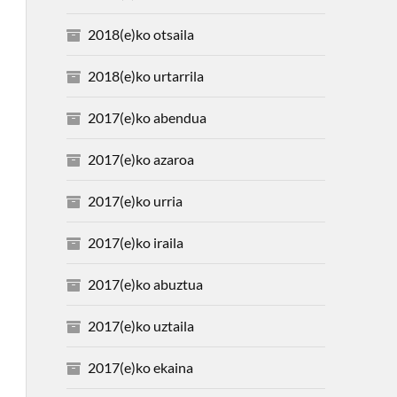
2018(e)ko otsaila
2018(e)ko urtarrila
2017(e)ko abendua
2017(e)ko azaroa
2017(e)ko urria
2017(e)ko iraila
2017(e)ko abuztua
2017(e)ko uztaila
2017(e)ko ekaina