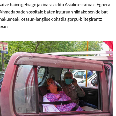
tze baino gehiago jakinarazi ditu Asiako estatuak. Egoera
a Ahmedabaden ospitale baten inguruan hildako senide bat
emakumeak, osasun-langileek ohatila gorpu-biltegirantz
tean.