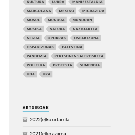
KULTURA
LURRA
MANIFESTALDIA
MARGOLANA
MEXIKO
MIGRAZIOA
MOSUL
MUNDUA
MUNDUAN
MUSIKA
NATURA
NAZIOARTEA
NEGUA
OPORRAK
OSPAKIZUNA
OSPAKIZUNAK
PALESTINA
PANDEMIA
PERTSONEN SALEROSKETA
POLITIKA
PROTESTA
SUMENDIA
UDA
URA
ARTXIBOAK
2022(e)ko urtarrila
2021(e)ko azaroa