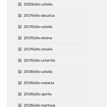
2020(e)ko uztaila
2019(e)ko abuztua
2019(e)ko uztaila
2019(e)ko ekaina
2019(e)ko otsaila
2019(e)ko urtarrila
2018(e)ko uztaila
2018(e)ko maiatza
2018(e)ko apirila
2018(e)ko martxoa