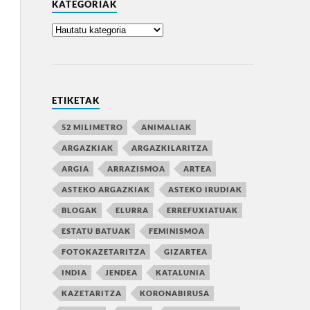
KATEGORIAK
ETIKETAK
52 MILIMETRO
ANIMALIAK
ARGAZKIAK
ARGAZKILARITZA
ARGIA
ARRAZISMOA
ARTEA
ASTEKO ARGAZKIAK
ASTEKO IRUDIAK
BLOGAK
ELURRA
ERREFUXIATUAK
ESTATU BATUAK
FEMINISMOA
FOTOKAZETARITZA
GIZARTEA
INDIA
JENDEA
KATALUNIA
KAZETARITZA
KORONABIRUSA