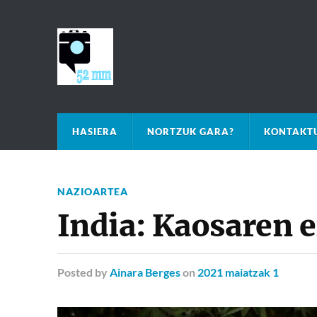
HASIERA
NORTZUK GARA?
KONTAKTU
NAZIOARTEA
India: Kaosaren 
Posted
by
Ainara Berges
on
2021 maiatzak 1