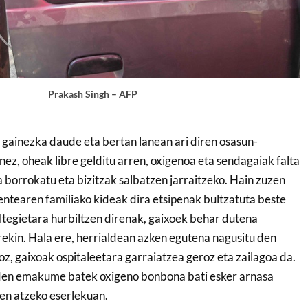
Prakash Singh – AFP
 gainezka daude eta bertan lanean ari diren osasun-
nez, oheak libre gelditu arren, oxigenoa eta sendagaiak falta
 borrokatu eta bizitzak salbatzen jarraitzeko. Hain zuzen
ientearen familiako kideak dira etsipenak bultzatuta beste
iltegietara hurbiltzen direnak, gaixoek behar dutena
ekin. Hala ere, herrialdean azken egutena nagusitu den
z, gaixoak ospitaleetara garraiatzea geroz eta zailagoa da.
en emakume batek oxigeno bonbona bati esker arnasa
ten atzeko eserlekuan.