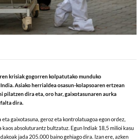
ren krisiak gogorren kolpatutako munduko
 India.
Asiako herrialdea osasun-kolapsoaren ertzean
 pilatzen dira eta, oro har, gaixotasunaren aurka
alta dira.
a eta gaixotasuna, geroz eta kontrolatuagoa egon ordez,
 kaos absoluturantz bultzatuz. Egun Indiak 18,5 milioi kasu
ildakoak jada 205.000 baino gehiago dira. Izan ere, azken