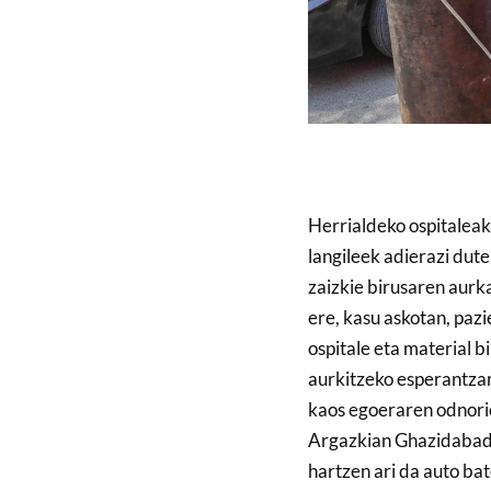
Herrialdeko ospitaleak
langileek adierazi dute
zaizkie birusaren aurka
ere, kasu askotan, paz
ospitale eta material b
aurkitzeko esperantzar
kaos egoeraren odnorio
Argazkian Ghazidabad
hartzen ari da auto ba