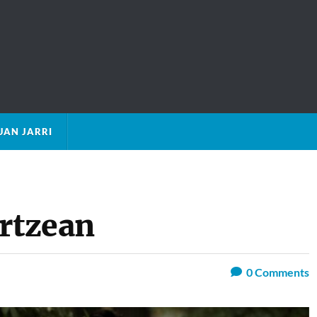
AN JARRI
ertzean
0
Comments