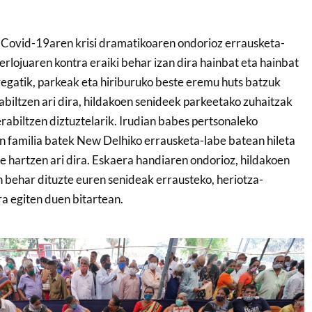
n Covid-19aren krisi dramatikoaren ondorioz errausketa-
rlojuaren kontra eraiki behar izan dira hainbat eta hainbat
rregatik, parkeak eta hiriburuko beste eremu huts batzuk
abiltzen ari dira, hildakoen senideek parkeetako zuhaitzak
rabiltzen diztuztelarik. Irudian babes pertsonaleko
familia batek New Delhiko errausketa-labe batean hileta
 hartzen ari dira. Eskaera handiaren ondorioz, hildakoen
n behar dituzte euren senideak errausteko, heriotza-
a egiten duen bitartean.