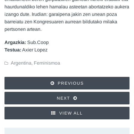
haurdunaldiko lehen hamalau asteetan abortatzeko aukera
izango dute. Irudian: garaipena jakin zen unean poza
barreiatu zen Kongresuaren aurrean bildutako milaka
pertsonen artean.
Argazkia:
Sub.Coop
Testua:
Axier Lopez
Argentina
,
Feminismoa
PREVIOUS
NEXT
VIEW ALL