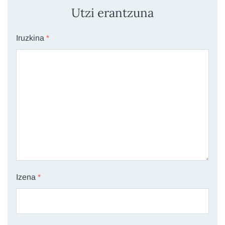
Utzi erantzuna
Iruzkina
*
Izena
*