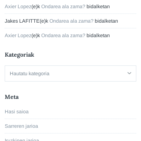
Axier Lopez
(e)k
Ondarea ala zama?
bidalketan
Jakes LAFITTE
(e)k
Ondarea ala zama?
bidalketan
Axier Lopez
(e)k
Ondarea ala zama?
bidalketan
Kategoriak
Kategoriak
Meta
Hasi saioa
Sarreren jarioa
Iruzkinen jarioa