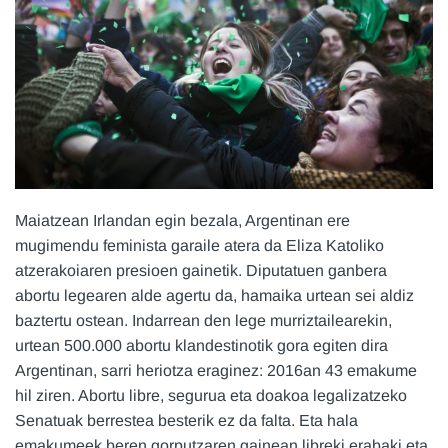
Maiatzean Irlandan egin bezala, Argentinan ere
mugimendu feminista garaile atera da Eliza Katoliko
atzerakoiaren presioen gainetik. Diputatuen ganbera
abortu legearen alde agertu da, hamaika urtean sei aldiz
baztertu ostean. Indarrean den lege murriztailearekin,
urtean 500.000 abortu klandestinotik gora egiten dira
Argentinan, sarri heriotza eraginez: 2016an 43 emakume
hil ziren. Abortu libre, segurua eta doakoa legalizatzeko
Senatuak berrestea besterik ez da falta. Eta hala
emakumeek beren gorputzaren gainean libreki erabaki eta