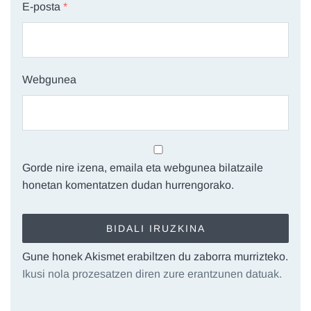
E-posta
*
Webgunea
Gorde nire izena, emaila eta webgunea bilatzaile
honetan komentatzen dudan hurrengorako.
Gune honek Akismet erabiltzen du zaborra murrizteko.
Ikusi nola prozesatzen diren zure erantzunen datuak.