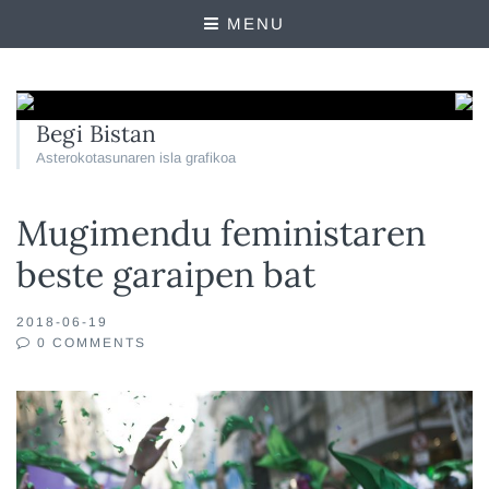
MENU
Begi Bistan
Asterokotasunaren isla grafikoa
Mugimendu feministaren
beste garaipen bat
2018-06-19
0 COMMENTS