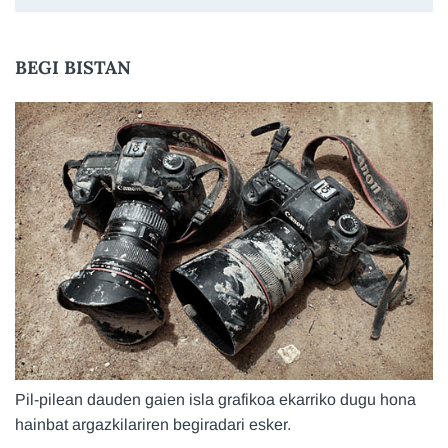
BEGI BISTAN
Pil-pilean dauden gaien isla grafikoa ekarriko dugu hona
hainbat argazkilariren begiradari esker.