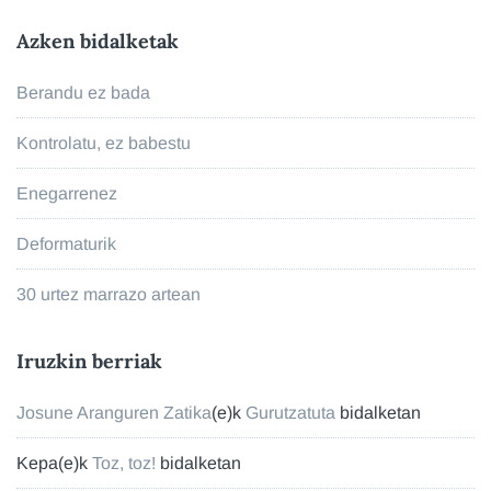
Azken bidalketak
Berandu ez bada
Kontrolatu, ez babestu
Enegarrenez
Deformaturik
30 urtez marrazo artean
Iruzkin berriak
Josune Aranguren Zatika
(e)k
Gurutzatuta
bidalketan
Kepa
(e)k
Toz, toz!
bidalketan