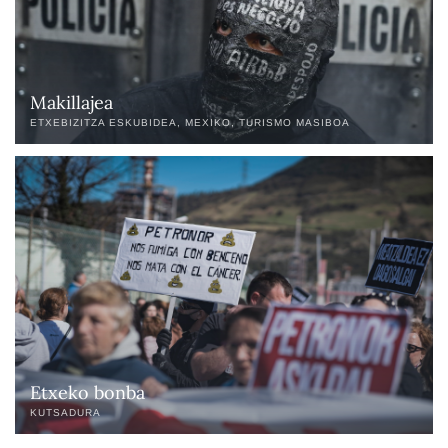
Makillajea
ETXEBIZITZA ESKUBIDEA
MEXIKO
TURISMO MASIBOA
Etxeko bonba
KUTSADURA