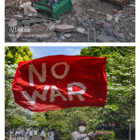
Albistea
KAZETARITZA
NEPAL
Koipea