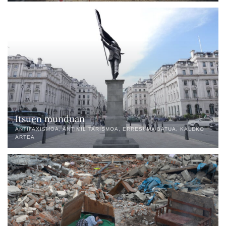
Itsuen munduan
ANTIFAXISMOA
ANTIMILITARISMOA
ERRESUMA BATUA
KALEKO
ARTEA