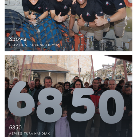
Showa
ESPAZIOA
KOLONIALISMOA
6850
AZPIEGITURA HANDIAK