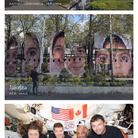
ANTIMILITARISMOA
JAPONIA
Jaiotza
AEB
IRAN