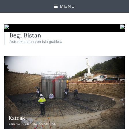
MENU
Begi Bistan
Asterokotasunaren isla grafikoa
Kateak
ENERGIA BERRIZTAGARRIAK