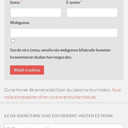
Izena
*
E-posta
*
Webgunea
Gorde nire izena, emaila eta webgunea bilatzaile honetan
komentatzen dudan hurrengorako.
Gune honek Akismet erabiltzen du zaborra murrizteko.
Ikusi
nola prozesatzen diren zure erantzunen datuak.
EZ DA SEKRETURIK GOIZ EDO BERANT JAKITEN EZ DENIK.