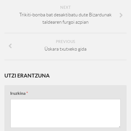
NEXT
Trikiti-bonba bat desaktibatu dute Bizardunak
taldearen furgoi azpian
PREVIOUS
Üskara txutxeko gida
UTZI ERANTZUNA
Iruzkina
*