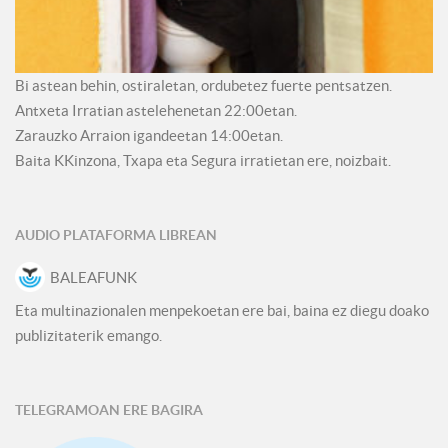
Bi astean behin, ostiraletan, ordubetez fuerte pentsatzen.
Antxeta Irratian astelehenetan 22:00etan.
Zarauzko Arraion igandeetan 14:00etan.
Baita KKinzona, Txapa eta Segura irratietan ere, noizbait.
AUDIO PLATAFORMA LIBREAN
BALEAFUNK
Eta multinazionalen menpekoetan ere bai, baina ez diegu doako
publizitaterik emango.
TELEGRAMOAN ERE BAGIRA