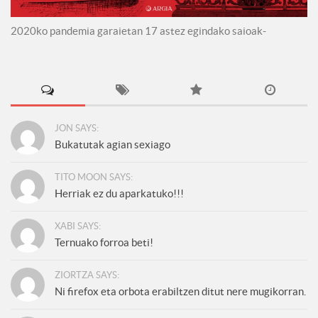
2020ko pandemia garaietan 17 astez egindako saioak-
JON SAYS:
Bukatutak agian sexiago
TITO MOON SAYS:
Herriak ez du aparkatuko!!!
XABI SAYS:
Ternuako forroa beti!
ZIORTZA SAYS:
Ni firefox eta orbota erabiltzen ditut nere mugikorran.