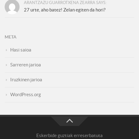
ARANTZAZU GUARROTXENA ZEARRA SAYS:
27 urte, aho batez! Zelan egiten da hori?
META
Hasi saioa
Sarreren jarioa
Iruzkinen jarioa
WordPress.org
Eskerbide guztiak erreserbatuta