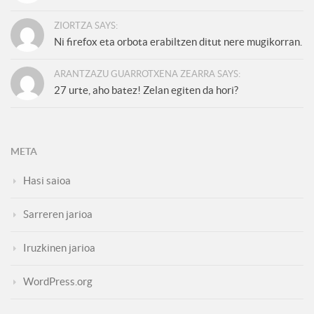
ZIORTZA SAYS:
Ni firefox eta orbota erabiltzen ditut nere mugikorran.
ARANTZAZU GUARROTXENA ZEARRA SAYS:
27 urte, aho batez! Zelan egiten da hori?
META
Hasi saioa
Sarreren jarioa
Iruzkinen jarioa
WordPress.org