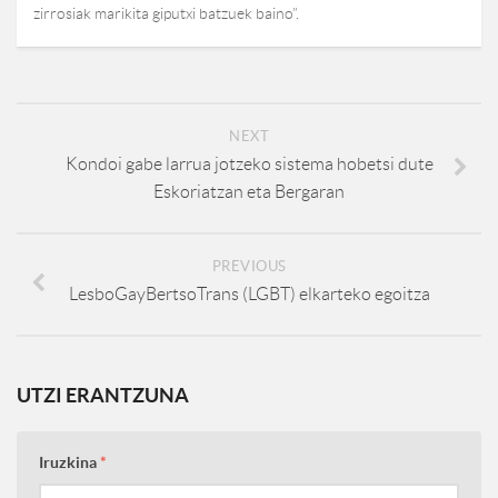
zirrosiak marikita giputxi batzuek baino”.
NEXT
Kondoi gabe larrua jotzeko sistema hobetsi dute
Eskoriatzan eta Bergaran
PREVIOUS
LesboGayBertsoTrans (LGBT) elkarteko egoitza
UTZI ERANTZUNA
Iruzkina
*