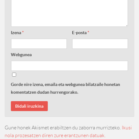
Izena
*
E-posta
*
Webgunea
Gorde nire izena, emaila eta webgunea bilatzaile honetan
komentatzen dudan hurrengorako.
Gune honek Akismet erabiltzen du zaborra murrizteko.
Ikusi
nola prozesatzen diren zure erantzunen datuak.