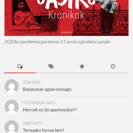
2020ko pandemia garaietan 17 astez egindako saioak-
JON SAYS:
Bukatutak agian sexiago
TITO MOON SAYS:
Herriak ez du aparkatuko!!!
XABI SAYS:
Ternuako forroa beti!