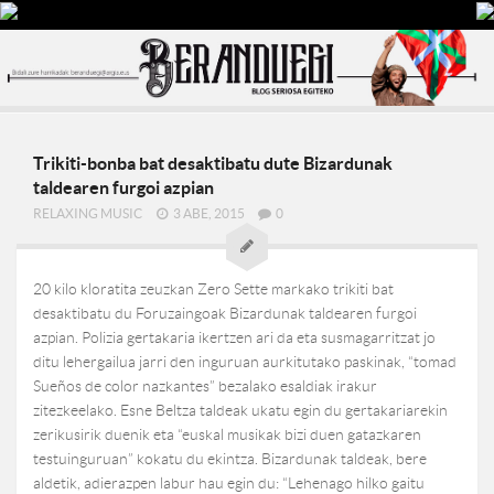
Trikiti-bonba bat desaktibatu dute Bizardunak
taldearen furgoi azpian
RELAXING MUSIC
3 ABE, 2015
0
20 kilo kloratita zeuzkan Zero Sette markako trikiti bat
desaktibatu du Foruzaingoak Bizardunak taldearen furgoi
azpian. Polizia gertakaria ikertzen ari da eta susmagarritzat jo
ditu lehergailua jarri den inguruan aurkitutako paskinak, “tomad
Sueños de color nazkantes” bezalako esaldiak irakur
zitezkeelako. Esne Beltza taldeak ukatu egin du gertakariarekin
zerikusirik duenik eta “euskal musikak bizi duen gatazkaren
testuinguruan” kokatu du ekintza. Bizardunak taldeak, bere
aldetik, adierazpen labur hau egin du: “Lehenago hilko gaitu