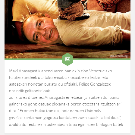
Iñaki Anasagastik abenduaren 6an ekin zion Venezuelako
hauteskundeek utzitako emaitzak ospatzeko festari eta
asteazken honetan bukatu du ofizialki. Felipe Gonzalezek
oraindik galtzontziloak
aurkitu ez dituenez Anasagastiren etxean jarraitzen du, baina
gainerako gonbidatuak pixkanaka beren etxeetara itzultzen ari
dira. “Eromen hutsa izan da, inoiz ez nuen
Dale más
gasolina
kanta hain gogotsu kantatzen zuen kuadrilla bat ikusi”,
azaldu du festarekin ustekabean topo egin zuen bizilagun batek.