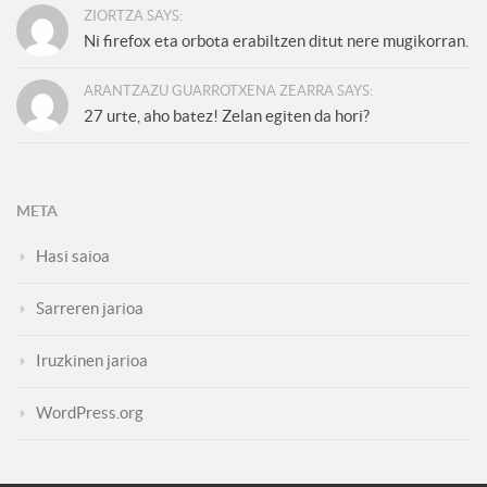
ZIORTZA SAYS:
Ni firefox eta orbota erabiltzen ditut nere mugikorran.
ARANTZAZU GUARROTXENA ZEARRA SAYS:
27 urte, aho batez! Zelan egiten da hori?
META
Hasi saioa
Sarreren jarioa
Iruzkinen jarioa
WordPress.org