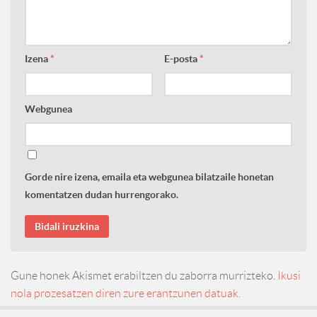
Izena
*
E-posta
*
Webgunea
Gorde nire izena, emaila eta webgunea bilatzaile honetan
komentatzen dudan hurrengorako.
Gune honek Akismet erabiltzen du zaborra murrizteko.
Ikusi
nola prozesatzen diren zure erantzunen datuak.