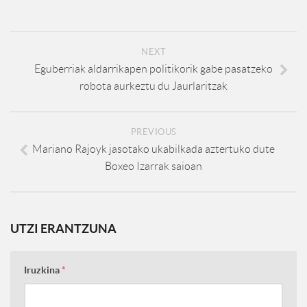
NEXT
Eguberriak aldarrikapen politikorik gabe pasatzeko
robota aurkeztu du Jaurlaritzak
PREVIOUS
Mariano Rajoyk jasotako ukabilkada aztertuko dute
Boxeo Izarrak saioan
UTZI ERANTZUNA
Iruzkina
*