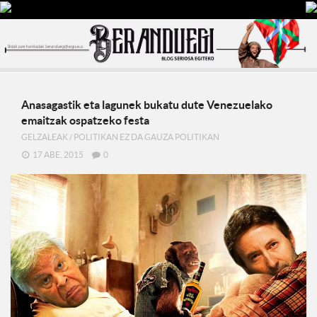
Anasagastik eta lagunek bukatu dute Venezuelako
emaitzak ospatzeko festa
GELZALEAK
/
POLITIKAN EZ DA GAUZA POLITIKAN
17 ABE, 2015
0