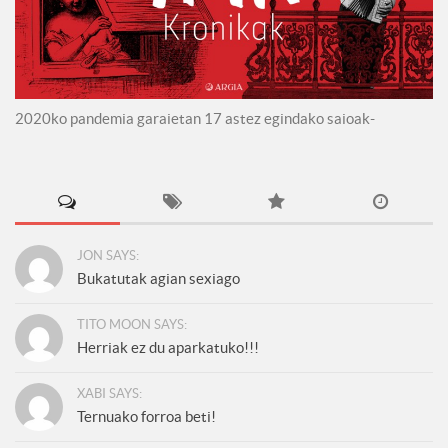
2020ko pandemia garaietan 17 astez egindako saioak-
JON SAYS:
Bukatutak agian sexiago
TITO MOON SAYS:
Herriak ez du aparkatuko!!!
XABI SAYS:
Ternuako forroa beti!