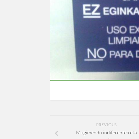
PREVIOUS
Mugimendu indiferentea eta