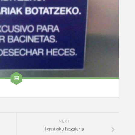
NEXT
Txantxiku hegalaria