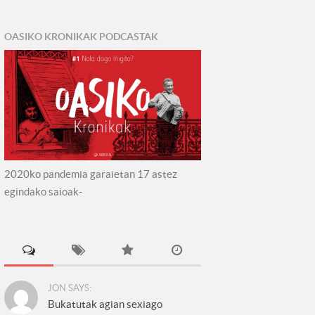
OASIKO KRONIKAK PODCASTAK
2020ko pandemia garaietan 17 astez
egindako saioak-
JON SAYS:
Bukatutak agian sexiago