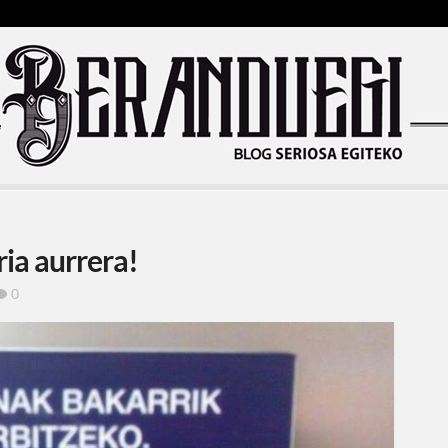
ia aurrera!
0