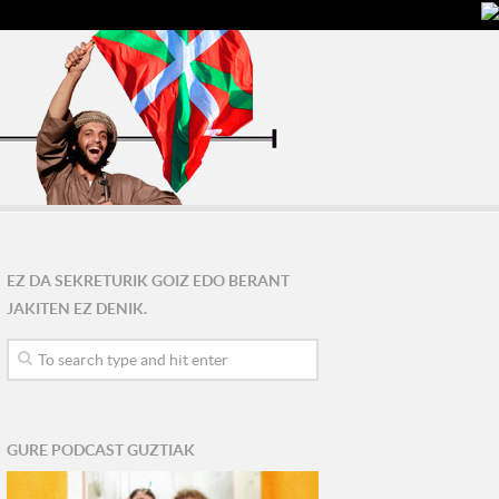
EZ DA SEKRETURIK GOIZ EDO BERANT
JAKITEN EZ DENIK.
GURE PODCAST GUZTIAK