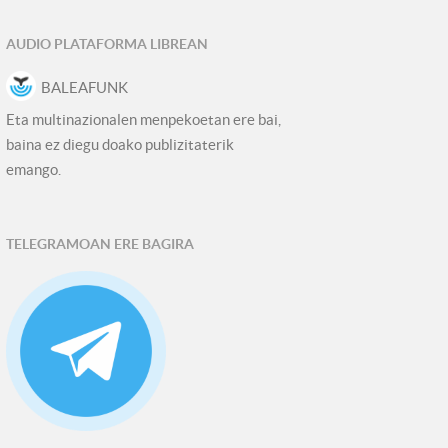
AUDIO PLATAFORMA LIBREAN
BALEAFUNK
Eta multinazionalen menpekoetan ere bai,
baina ez diegu doako publizitaterik
emango.
TELEGRAMOAN ERE BAGIRA