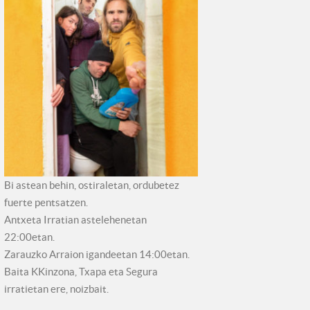
Bi astean behin, ostiraletan, ordubetez
fuerte pentsatzen.
Antxeta Irratian astelehenetan
22:00etan.
Zarauzko Arraion igandeetan 14:00etan.
Baita KKinzona, Txapa eta Segura
irratietan ere, noizbait.