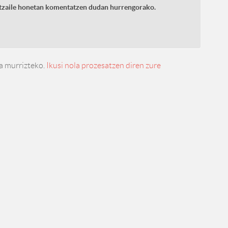
latzaile honetan komentatzen dudan hurrengorako.
a murrizteko.
Ikusi nola prozesatzen diren zure