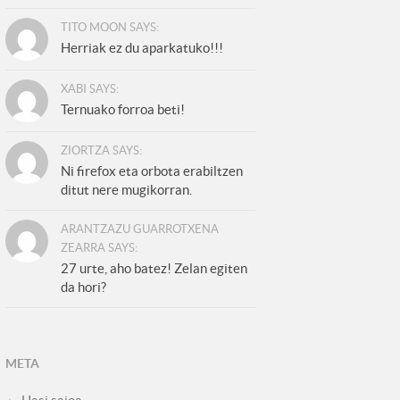
TITO MOON SAYS:
Herriak ez du aparkatuko!!!
XABI SAYS:
Ternuako forroa beti!
ZIORTZA SAYS:
Ni firefox eta orbota erabiltzen
ditut nere mugikorran.
ARANTZAZU GUARROTXENA
ZEARRA SAYS:
27 urte, aho batez! Zelan egiten
da hori?
META