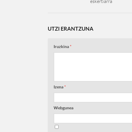
eskertiarra
UTZI ERANTZUNA
Iruzkina
*
Izena
*
Webgunea