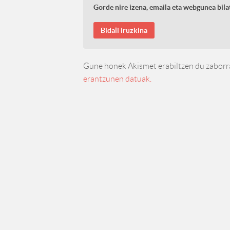
Gorde nire izena, emaila eta webgunea bi
Gune honek Akismet erabiltzen du zaborr
erantzunen datuak.