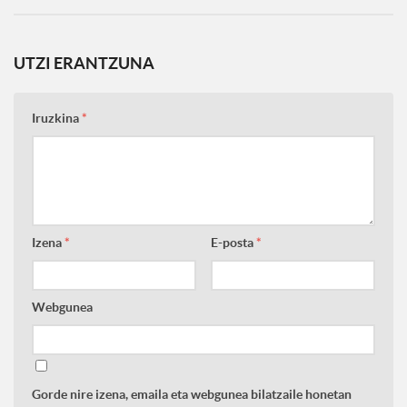
UTZI ERANTZUNA
Iruzkina
*
Izena
*
E-posta
*
Webgunea
Gorde nire izena, emaila eta webgunea bilatzaile honetan