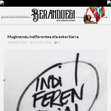
Mugimendu indiferentea eta eskertiarra
INDEPENTZIA
17 OTS, 2016
0