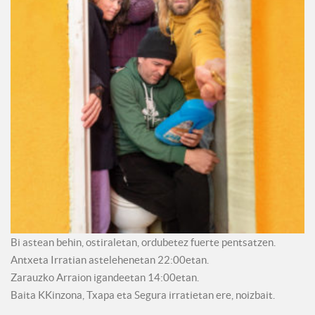
Bi astean behin, ostiraletan, ordubetez fuerte pentsatzen.
Antxeta Irratian astelehenetan 22:00etan.
Zarauzko Arraion igandeetan 14:00etan.
Baita KKinzona, Txapa eta Segura irratietan ere, noizbait.