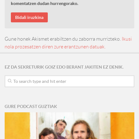
komentatzen dudan hurrengorako.
Gune honek Akismet erabiltzen du zaborra murrizteko.
Ikusi
nola prozesatzen diren zure erantzunen datuak.
EZ DA SEKRETURIK GOIZ EDO BERANT JAKITEN EZ DENIK.
GURE PODCAST GUZTIAK