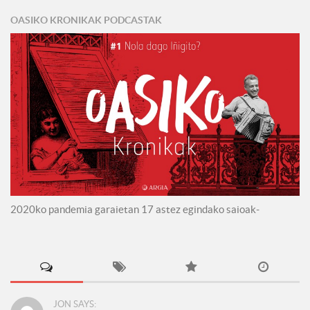
OASIKO KRONIKAK PODCASTAK
2020ko pandemia garaietan 17 astez egindako saioak-
JON SAYS: