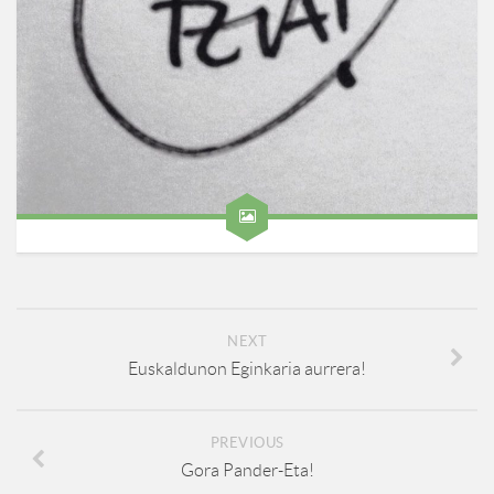
NEXT
Euskaldunon Eginkaria aurrera!
PREVIOUS
Gora Pander-Eta!