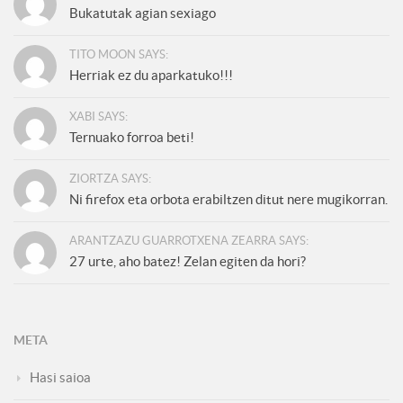
Bukatutak agian sexiago
TITO MOON SAYS:
Herriak ez du aparkatuko!!!
XABI SAYS:
Ternuako forroa beti!
ZIORTZA SAYS:
Ni firefox eta orbota erabiltzen ditut nere mugikorran.
ARANTZAZU GUARROTXENA ZEARRA SAYS:
27 urte, aho batez! Zelan egiten da hori?
META
Hasi saioa