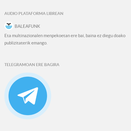
AUDIO PLATAFORMA LIBREAN
BALEAFUNK
Eta multinazionalen menpekoetan ere bai, baina ez diegu doako
publizitaterik emango.
TELEGRAMOAN ERE BAGIRA