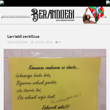
Larrialdi zerbitzua
SAILKAEZINAK
12 MAI, 2016
0