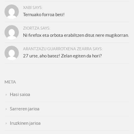
XABI SAYS:
Ternuako forroa beti!
ZIORTZA SAYS:
Ni firefox eta orbota erabiltzen ditut nere mugikorran.
ARANTZAZU GUARROTXENA ZEARRA SAYS:
27 urte, aho batez! Zelan egiten da hori?
META
Hasi saioa
Sarreren jarioa
Iruzkinen jarioa