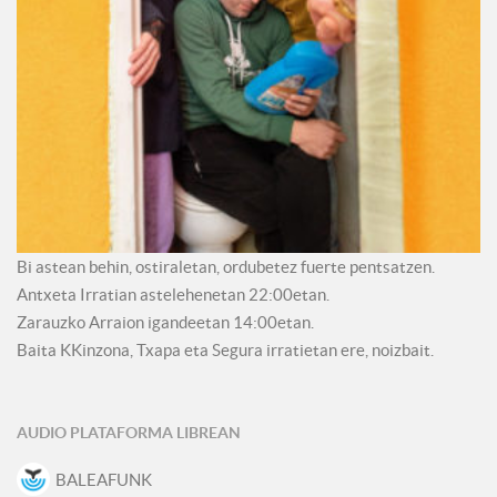
Bi astean behin, ostiraletan, ordubetez fuerte pentsatzen.
Antxeta Irratian astelehenetan 22:00etan.
Zarauzko Arraion igandeetan 14:00etan.
Baita KKinzona, Txapa eta Segura irratietan ere, noizbait.
AUDIO PLATAFORMA LIBREAN
BALEAFUNK