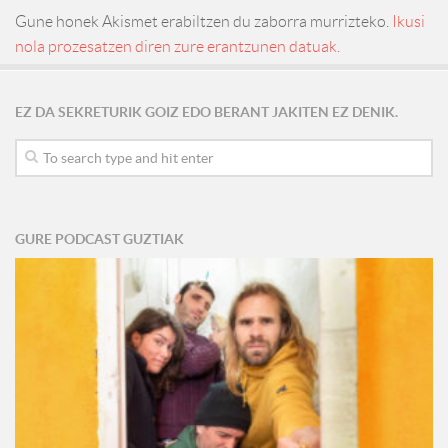
Gune honek Akismet erabiltzen du zaborra murrizteko.
Ikusi
nola prozesatzen diren zure erantzunen datuak.
EZ DA SEKRETURIK GOIZ EDO BERANT JAKITEN EZ DENIK.
GURE PODCAST GUZTIAK