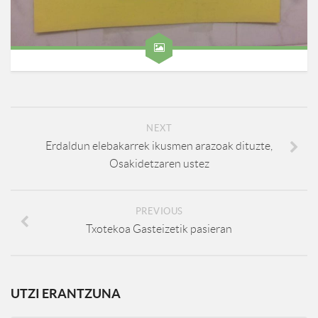
NEXT
Erdaldun elebakarrek ikusmen arazoak dituzte,
Osakidetzaren ustez
PREVIOUS
Txotekoa Gasteizetik pasieran
UTZI ERANTZUNA