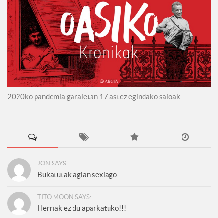
2020ko pandemia garaietan 17 astez egindako saioak-
JON SAYS:
Bukatutak agian sexiago
TITO MOON SAYS:
Herriak ez du aparkatuko!!!