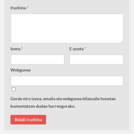
Iruzkina
*
Izena
*
E-posta
*
Webgunea
Gorde nire izena, emaila eta webgunea bilatzaile honetan
komentatzen dudan hurrengorako.