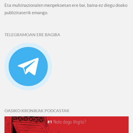
Eta multinazionalen menpekoetan ere bai, baina ez diegu doako
publizitaterik emango.
TELEGRAMOAN ERE BAGIRA
OASIKO KRONIKAK PODCASTAK