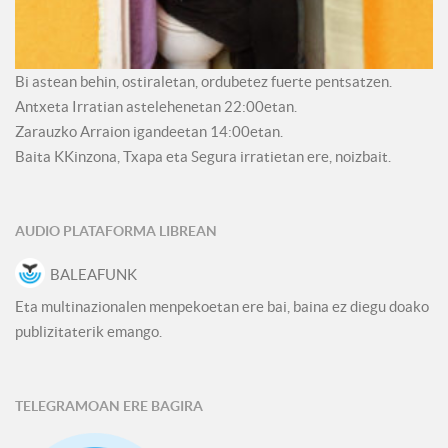
Bi astean behin, ostiraletan, ordubetez fuerte pentsatzen.
Antxeta Irratian astelehenetan 22:00etan.
Zarauzko Arraion igandeetan 14:00etan.
Baita KKinzona, Txapa eta Segura irratietan ere, noizbait.
AUDIO PLATAFORMA LIBREAN
BALEAFUNK
Eta multinazionalen menpekoetan ere bai, baina ez diegu doako
publizitaterik emango.
TELEGRAMOAN ERE BAGIRA