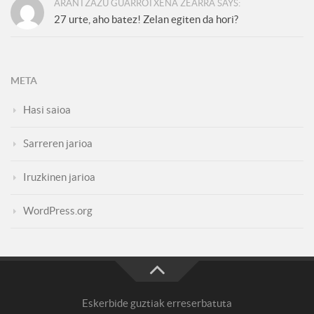
ARANTZAZU GUARROTXENA ZEARRA SAYS:
27 urte, aho batez! Zelan egiten da hori?
META
Hasi saioa
Sarreren jarioa
Iruzkinen jarioa
WordPress.org
Eskerbide guztiak erreserbatuta