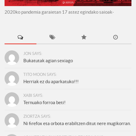
2020ko pandemia garaietan 17 astez egindako saioak-
JON SAYS:
Bukatutak agian sexiago
TITO MOON SAYS:
Herriak ez du aparkatuko!!!
XABI SAYS:
Ternuako forroa beti!
ZIORTZA SAYS:
Ni firefox eta orbota erabiltzen ditut nere mugikorran.