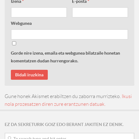
Izena
*
E-posta
*
Webgunea
Gorde nire izena, emaila eta webgunea bilatzaile honetan
komentatzen dudan hurrengorako.
Gune honek Akismet erabiltzen du zaborra murrizteko.
Ikusi
nola prozesatzen diren zure erantzunen datuak.
EZ DA SEKRETURIK GOIZ EDO BERANT JAKITEN EZ DENIK.