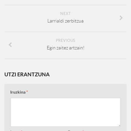
NEXT
Larrialdi zerbitzua
PREVIOUS
Egin zaitez artzain!
UTZI ERANTZUNA
Iruzkina
*