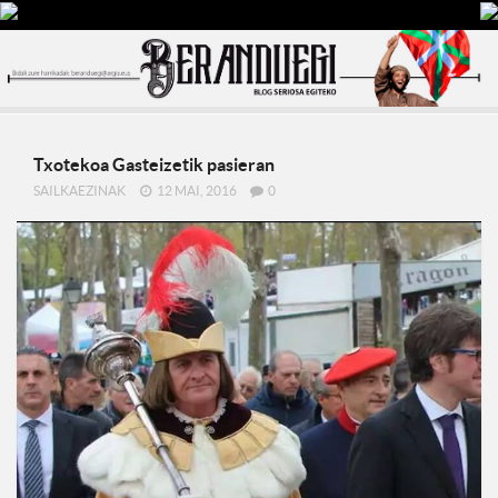
Txotekoa Gasteizetik pasieran
SAILKAEZINAK
12 MAI, 2016
0