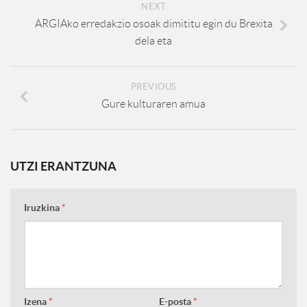
NEXT
ARGIAko erredakzio osoak dimititu egin du Brexita
dela eta
PREVIOUS
Gure kulturaren amua
UTZI ERANTZUNA
Iruzkina
*
Izena
*
E-posta
*