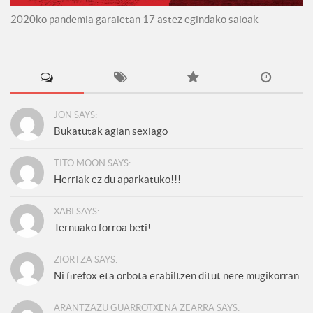
2020ko pandemia garaietan 17 astez egindako saioak-
JON SAYS:
Bukatutak agian sexiago
TITO MOON SAYS:
Herriak ez du aparkatuko!!!
XABI SAYS:
Ternuako forroa beti!
ZIORTZA SAYS:
Ni firefox eta orbota erabiltzen ditut nere mugikorran.
ARANTZAZU GUARROTXENA ZEARRA SAYS: