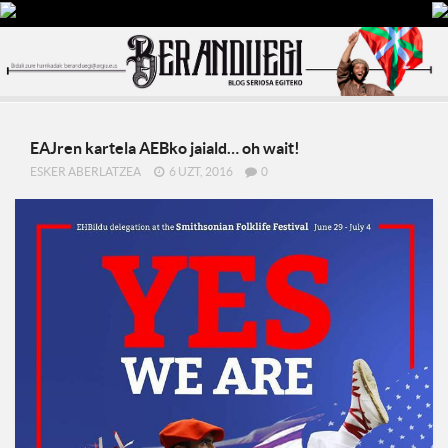
EAJren kartela AEBko jaiald… oh wait!
ESKER ABERLATZEA
6 UZT, 2016
0