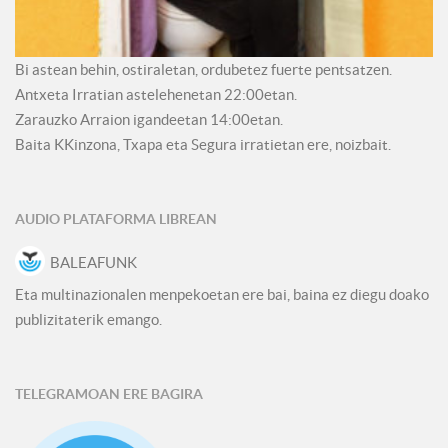
Bi astean behin, ostiraletan, ordubetez fuerte pentsatzen.
Antxeta Irratian astelehenetan 22:00etan.
Zarauzko Arraion igandeetan 14:00etan.
Baita KKinzona, Txapa eta Segura irratietan ere, noizbait.
AUDIO PLATAFORMA LIBREAN
BALEAFUNK
Eta multinazionalen menpekoetan ere bai, baina ez diegu doako
publizitaterik emango.
TELEGRAMOAN ERE BAGIRA