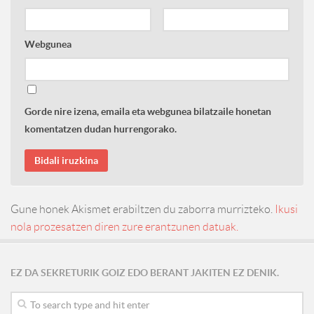
Webgunea
Gorde nire izena, emaila eta webgunea bilatzaile honetan
komentatzen dudan hurrengorako.
Gune honek Akismet erabiltzen du zaborra murrizteko.
Ikusi
nola prozesatzen diren zure erantzunen datuak.
EZ DA SEKRETURIK GOIZ EDO BERANT JAKITEN EZ DENIK.