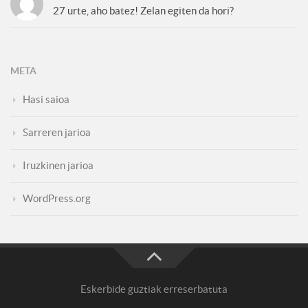
27 urte, aho batez! Zelan egiten da hori?
META
Hasi saioa
Sarreren jarioa
Iruzkinen jarioa
WordPress.org
Eskerbide guztiak erreserbatuta