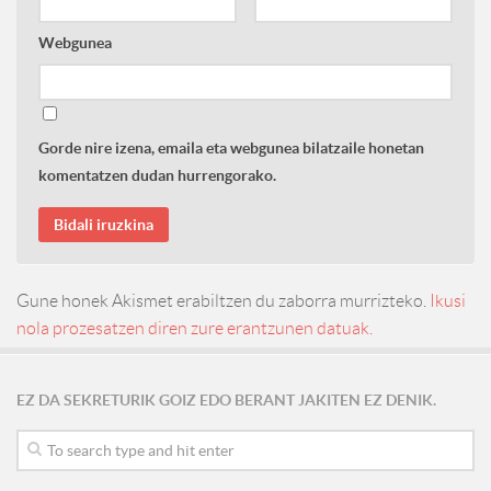
Webgunea
Gorde nire izena, emaila eta webgunea bilatzaile honetan
komentatzen dudan hurrengorako.
Gune honek Akismet erabiltzen du zaborra murrizteko.
Ikusi
nola prozesatzen diren zure erantzunen datuak.
EZ DA SEKRETURIK GOIZ EDO BERANT JAKITEN EZ DENIK.