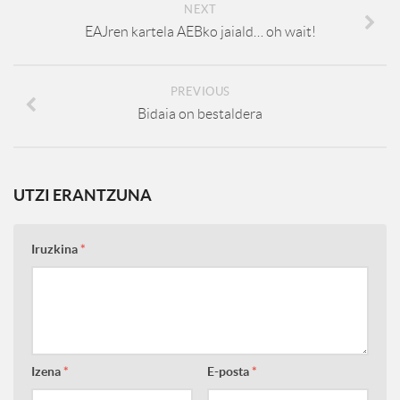
NEXT
EAJren kartela AEBko jaiald… oh wait!
PREVIOUS
Bidaia on bestaldera
UTZI ERANTZUNA
Iruzkina
*
Izena
*
E-posta
*