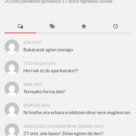
2020ko pandemia garaietan 17 astez egindako saioak-
JON SAYS:
Bukatutak agian sexiago
TITO MOON SAYS:
Herriak ez du aparkatuko!!!
XABI SAYS:
Ternuako forroa beti!
ZIORTZA SAYS:
Ni firefox eta orbota erabiltzen ditut nere mugikorran.
ARANTZAZU GUARROTXENA ZEARRA SAYS:
27 urte, aho batez! Zelan egiten da hori?