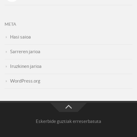
META
Hasi saioa
Sarreren jarioa
Iruzkinen jarioa
WordPress.org
Eskerbide guztiak erreserbatuta