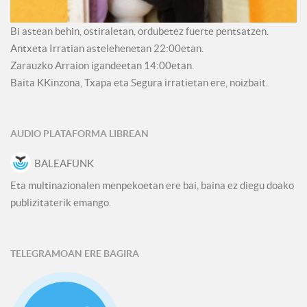
Bi astean behin, ostiraletan, ordubetez fuerte pentsatzen.
Antxeta Irratian astelehenetan 22:00etan.
Zarauzko Arraion igandeetan 14:00etan.
Baita KKinzona, Txapa eta Segura irratietan ere, noizbait.
AUDIO PLATAFORMA LIBREAN
BALEAFUNK
Eta multinazionalen menpekoetan ere bai, baina ez diegu doako
publizitaterik emango.
TELEGRAMOAN ERE BAGIRA