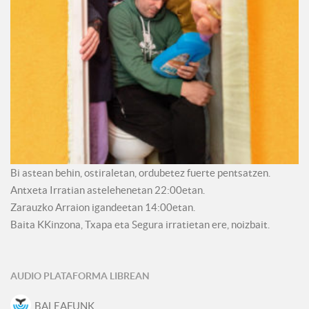
Bi astean behin, ostiraletan, ordubetez fuerte pentsatzen.
Antxeta Irratian astelehenetan 22:00etan.
Zarauzko Arraion igandeetan 14:00etan.
Baita KKinzona, Txapa eta Segura irratietan ere, noizbait.
AUDIO PLATAFORMA LIBREAN
BALEAFUNK