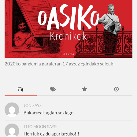
2020ko pandemia garaietan 17 astez egindako saioak-
JON SAYS:
Bukatutak agian sexiago
TITO MOON SAYS:
Herriak ez du aparkatuko!!!