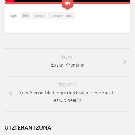
Tags:
bbc
umeak
zuzeneko saioa
NEXT
Euskal Kremlina
PREVIOUS
Xabi Alonso Madeirara doa bizitzera bere irudi-
eskubideekin
UTZI ERANTZUNA