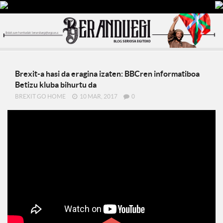
Brexit-a hasi da eragina izaten: BBCren informatiboa
Betizu kluba bihurtu da
BREXIT GO HOME
10 MAR, 2017
0