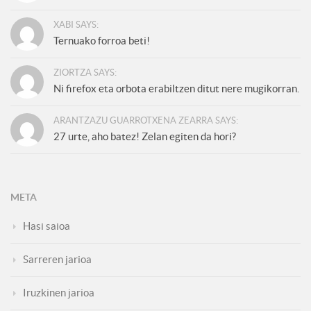
XABI SAYS:
Ternuako forroa beti!
ZIORTZA SAYS:
Ni firefox eta orbota erabiltzen ditut nere mugikorran.
ARANTZAZU GUARROTXENA ZEARRA SAYS:
27 urte, aho batez! Zelan egiten da hori?
META
Hasi saioa
Sarreren jarioa
Iruzkinen jarioa