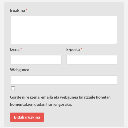
Iruzkina
*
Izena
*
E-posta
*
Webgunea
Gorde nire izena, emaila eta webgunea bilatzaile honetan
komentatzen dudan hurrengorako.