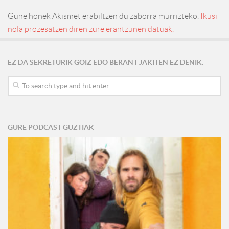
Gune honek Akismet erabiltzen du zaborra murrizteko.
Ikusi
nola prozesatzen diren zure erantzunen datuak.
EZ DA SEKRETURIK GOIZ EDO BERANT JAKITEN EZ DENIK.
GURE PODCAST GUZTIAK