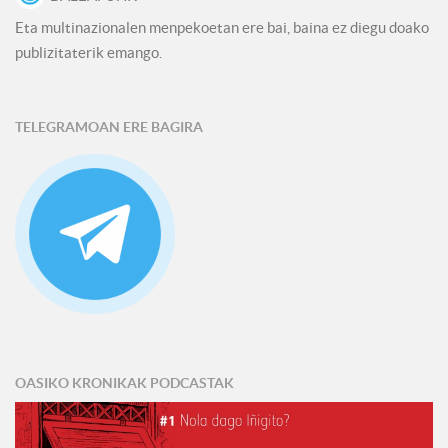
Eta multinazionalen menpekoetan ere bai, baina ez diegu doako
publizitaterik emango.
TELEGRAMOAN ERE BAGIRA
OASIKO KRONIKAK PODCASTAK