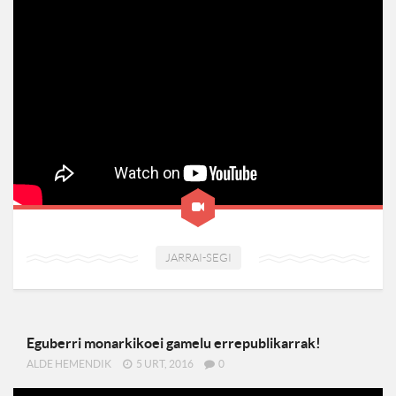
JARRAI-SEGI
Eguberri monarkikoei gamelu errepublikarrak!
ALDE HEMENDIK
5 URT, 2016
0