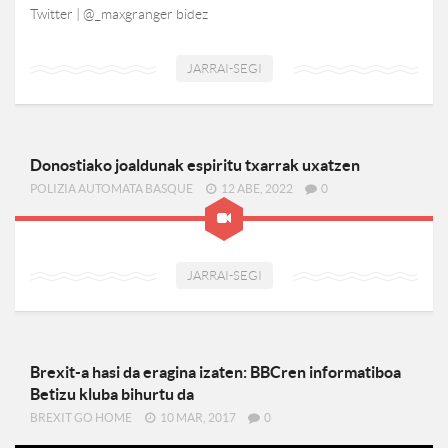
Twitter | @_maxgranger bidez
JARRAI-SEGI
Donostiako joaldunak espiritu txarrak uxatzen
POLIZIA AUTOMATA BASQUE
12 ABE, 2022
0
JARRAI-SEGI
Brexit-a hasi da eragina izaten: BBCren informatiboa
Betizu kluba bihurtu da
BREXIT GO HOME
10 MAR, 2017
0