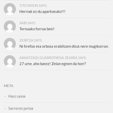
TITO MOON SAYS:
Herriak ez du aparkatuko!!!
XABI SAYS:
Ternuako forroa beti!
ZIORTZA SAYS:
Ni firefox eta orbota erabiltzen ditut nere mugikorran.
ARANTZAZU GUARROTXENA ZEARRA SAYS:
27 urte, aho batez! Zelan egiten da hori?
META
Hasi saioa
Sarreren jarioa