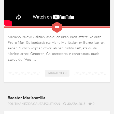
Mariano Rajoyk Galizian jaso duen ukabilkada aztertuko dute
Pedro Mari Goikoetxeak eta Manu Maritxalarrek Boxeo Izarrak
saioan. “Lehen kolpean ezker jab bat iruditu zait”, azaldu du
Maritxalarrek. Ondoren, Goikoetxearekin kontrastatu duela
azaldu du: “Agian...
JARRAI-SEGI
Badator Marianozilla!
POLITIKAN EZ DA GAUZA POLITIKAN
30 AZA, 2015
0