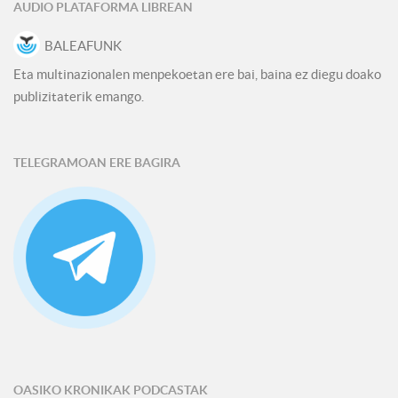
AUDIO PLATAFORMA LIBREAN
BALEAFUNK
Eta multinazionalen menpekoetan ere bai, baina ez diegu doako
publizitaterik emango.
TELEGRAMOAN ERE BAGIRA
OASIKO KRONIKAK PODCASTAK