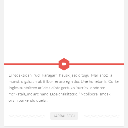
Erredakzioan irudi ikaragarri hauek jaso ditugu: Marianozilla
munstro galiziarrak Bilbori eraso egin dio. Une honetan El Corte
Ingles suntsitzen ari dela diote gertuko iturriek, ondoren
merkatalgune are handiagoa eraikitzeko. “Neoliberalismoak
orain bai kendu duela...
JARRAI-SEGI