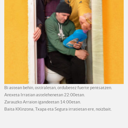
Bi astean behin, ostiraletan, ordubetez fuerte pentsatzen.
Antxeta Irratian astelehenetan 22:00etan.
Zarauzko Arraion igandeetan 14:00etan.
Baita KKinzona, Txapa eta Segura irratietan ere, noizbait.