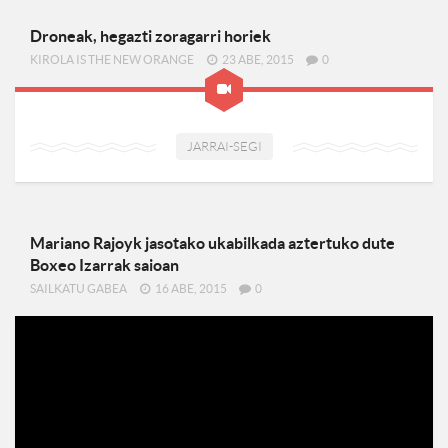
Droneak, hegazti zoragarri horiek
KIROLA IS THE NEW ORANGE
23 ABE, 2015
0
JARRAI-SEGI
Mariano Rajoyk jasotako ukabilkada aztertuko dute
Boxeo Izarrak saioan
SAILKATU GABEA
16 ABE, 2015
0