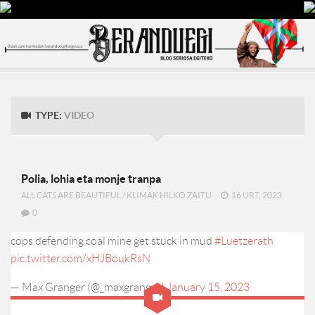
TYPE:
VIDEO
Polia, lohia eta monje tranpa
ALL CATS ARE BEAUTIFUL
/
KLIMAK HILKO ZAITU
16 URT, 2023
0
cops defending coal mine get stuck in mud
#Luetzerath
pic.twitter.com/xHJBoukRsN
— Max Granger (@_maxgranger)
January 15, 2023