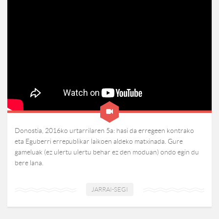
Donostia, 2016ko urtarrilaren 5a: hasi da erregeen kontrako
eta Eguberri errepublikar laikoen aldeko matxinada. Gure
gameluak (ez ulertu ulertu behar ez den moduan) ondo egin du
bere lana.
JARRAI-SEGI