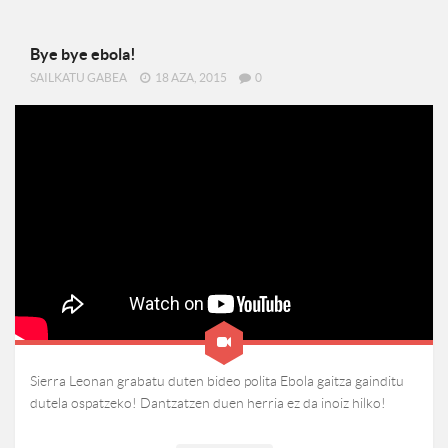
Bye bye ebola!
SAILKATU GABEA
18 AZA, 2015
0
Sierra Leonan grabatu duten bideo polita Ebola gaitza gainditu
dutela ospatzeko! Dantzatzen duen herria ez da inoiz hilko!