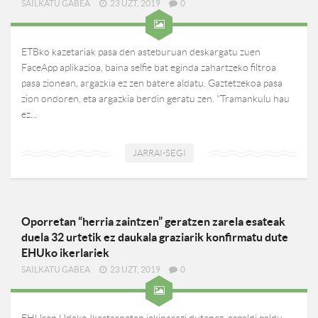
SAILKATU GABEA
23 UZT, 2019
0
ETBko kazetariak pasa den asteburuan deskargatu zuen
FaceApp aplikazioa, baina selfie bat eginda zahartzeko filtroa
pasa zionean, argazkia ez zen batere aldatu. Gaztetzekoa pasa
zion ondoren, eta argazkia berdin geratu zen. “Tramankulu hau
ez...
JARRAI-SEGI
Oporretan “herria zaintzen” geratzen zarela esateak
duela 32 urtetik ez daukala graziarik konfirmatu dute
EHUko ikerlariek
SAILKATU GABEA
23 UZT, 2019
0
EHUren Udako Ikastaroetan jakinarazi dutenez, aspaldi galdu