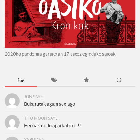
2020ko pandemia garaietan 17 astez egindako saioak-
JON SAYS:
Bukatutak agian sexiago
TITO MOON SAYS:
Herriak ez du aparkatuko!!!
XABI SAYS: