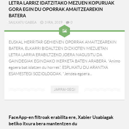
LETRA LARRIZ IDATZITAKO MEZUEN KOPURUAK
GORA EGIN DU OPORRAK AMAITZEAREKIN
BATERA
SAILKATU GABEA
3 IRA, 2019
0
EUSKAL HERRITAR GEHIENEN OPORRAK AMAITZEAREKIN
BATERA, ELKARRI BIDALTZEN DIZKIOTEN MEZUETAN
LETRA LARRIA ERABILTZEKO JOERA NAGUSITU DA
GAINDEGIAK EGINDAKO IKERKETA BATEN ARABERA. “Animo
egoera bat islatzen du horrek”, ESPLIKATU DU ARANTXA
ESAMESTEGI SOZIOLOGOAK. “Jendea egoera...
JARRAI-SEGI
FaceApp-en filtroak erabilita ere, Xabier Usabiagak
betiko itxura bera mantentzen du