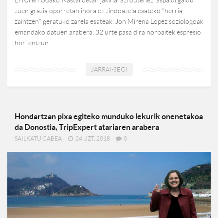
zuen grazia oporretan inora ez zindoazela esateko “herria
zaintzen” geratuko zarela esateak. Jon Mirena Lopez soziologoak
emandako datuen arabera, 32 urte pasa dira norbaitek espresio
hori entzun...
JARRAI-SEGI
Hondartzan pixa egiteko munduko lekurik onenetakoa
da Donostia, TripExpert atariaren arabera
SAILKATU GABEA
24 UZT, 2018
0