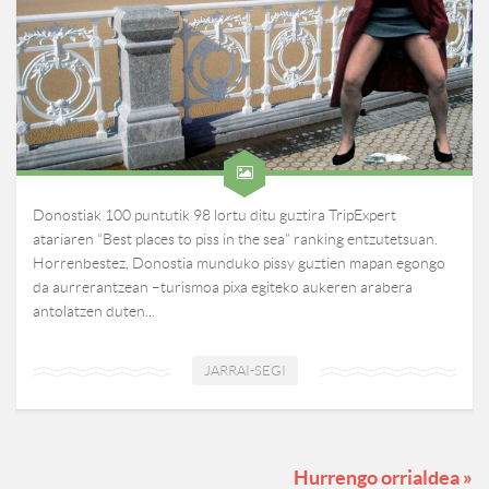
Donostiak 100 puntutik 98 lortu ditu guztira TripExpert
atariaren “Best places to piss in the sea” ranking entzutetsuan.
Horrenbestez, Donostia munduko pissy guztien mapan egongo
da aurrerantzean –turismoa pixa egiteko aukeren arabera
antolatzen duten...
JARRAI-SEGI
Hurrengo orrialdea »