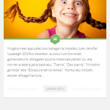
Mugikorrean app ustez oso baliagarria instalatu zuen Jenofar
Lopategik 2019ko otsailean, auzoko nutrizionistak
gomendaturik: elikagaien azukre-maila kalkulatzen du, eta
horren arabera jakia baloratu: “Txarra”, “Oso txarra”, “Ministro-
gorotza“ edo “Elikadura-terrorismoa”. “Konturatu nintzen,
edozer elikagai hartuta...
JARRAI-SEGI