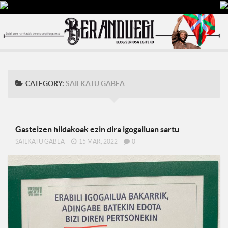
CATEGORY:
SAILKATU GABEA
Gasteizen hildakoak ezin dira igogailuan sartu
SAILKATU GABEA
15 MAR, 2022
0