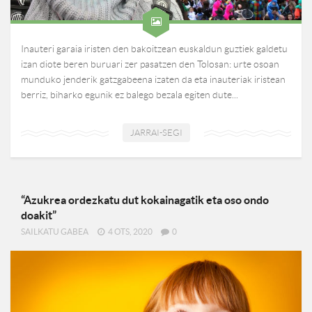
Inauteri garaia iristen den bakoitzean euskaldun guztiek galdetu
izan diote beren buruari zer pasatzen den Tolosan: urte osoan
munduko jenderik gatzgabeena izaten da eta inauteriak iristean
berriz, biharko egunik ez balego bezala egiten dute...
JARRAI-SEGI
“Azukrea ordezkatu dut kokainagatik eta oso ondo
doakit”
SAILKATU GABEA
4 OTS, 2020
0