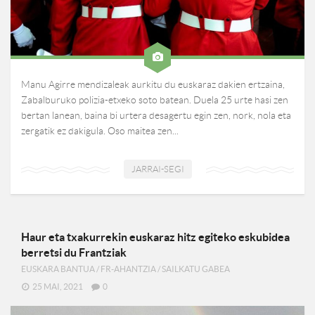
Manu Agirre mendizaleak aurkitu du euskaraz dakien ertzaina,
Zabalburuko polizia-etxeko soto batean. Duela 25 urte hasi zen
bertan lanean, baina bi urtera desagertu egin zen, nork, nola eta
zergatik ez dakigula. Oso maitea zen...
JARRAI-SEGI
Haur eta txakurrekin euskaraz hitz egiteko eskubidea
berretsi du Frantziak
EUSKARA BANTUA
/
FR-AHANTZIA
/
SAILKATU GABEA
25 MAI, 2021
0