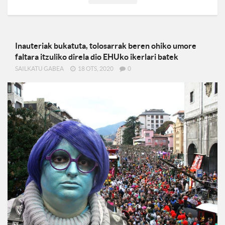
Inauteriak bukatuta, tolosarrak beren ohiko umore
faltara itzuliko direla dio EHUko ikerlari batek
SAILKATU GABEA
18 OTS, 2020
0