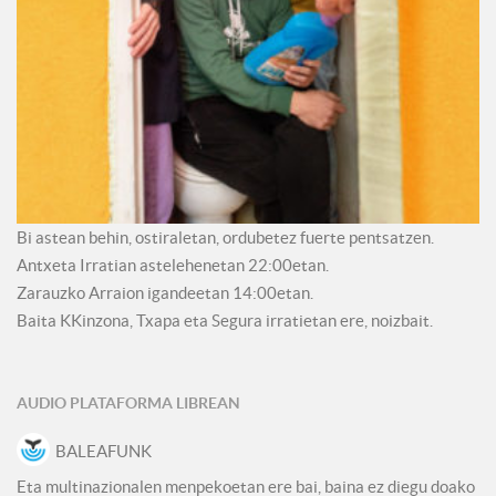
Bi astean behin, ostiraletan, ordubetez fuerte pentsatzen.
Antxeta Irratian astelehenetan 22:00etan.
Zarauzko Arraion igandeetan 14:00etan.
Baita KKinzona, Txapa eta Segura irratietan ere, noizbait.
AUDIO PLATAFORMA LIBREAN
BALEAFUNK
Eta multinazionalen menpekoetan ere bai, baina ez diegu doako