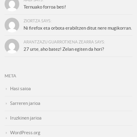
Ternuako forroa beti!
ZIORTZA SAYS:
Ni firefox eta orbota erabiltzen ditut nere mugikorran.
ARANTZAZU GUARROTXENA ZEARRA SAYS:
27 urte, aho batez! Zelan egiten da hori?
META
Hasi saioa
Sarreren jarioa
Iruzkinen jarioa
WordPress.org