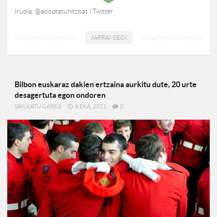
Irudia: @adoptatuhitzbat | Twitter
JARRAI-SEGI
Bilbon euskaraz dakien ertzaina aurkitu dute, 20 urte
desagertuta egon ondoren
SAILKATU GABEA
8 EKA, 2021
0