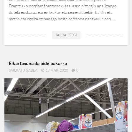
Frantziako herritar frantsesek lasai asko hitz egin ahal izango
dutela euskaraz euren txakur eta seme-alabekin, baldin eta
metro eta erdira ez badago beste pertsona bat txakur edo...
JARRAI-SEGI
Elkartasuna da bide bakarra
SAILKATU GABEA
17 MAR, 2020
0