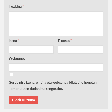
Iruzkina
*
Izena
*
E-posta
*
Webgunea
Gorde nire izena, emaila eta webgunea bilatzaile honetan
komentatzen dudan hurrengorako.