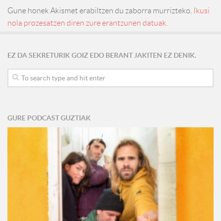
Gune honek Akismet erabiltzen du zaborra murrizteko.
Ikusi
nola prozesatzen diren zure erantzunen datuak.
EZ DA SEKRETURIK GOIZ EDO BERANT JAKITEN EZ DENIK.
GURE PODCAST GUZTIAK