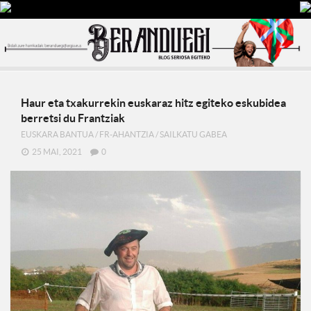
Haur eta txakurrekin euskaraz hitz egiteko eskubidea
berretsi du Frantziak
EUSKARA BANTUA
/
FR-AHANTZIA
/
SAILKATU GABEA
25 MAI, 2021
0