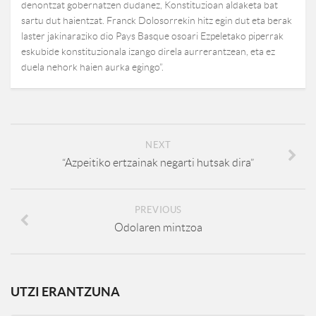
denontzat gobernatzen dudanez, Konstituzioan aldaketa bat
sartu dut haientzat. Franck Dolosorrekin hitz egin dut eta berak
laster jakinaraziko dio Pays Basque osoari Ezpeletako piperrak
eskubide konstituzionala izango direla aurrerantzean, eta ez
duela nehork haien aurka egingo”.
NEXT
“Azpeitiko ertzainak negarti hutsak dira”
PREVIOUS
Odolaren mintzoa
UTZI ERANTZUNA