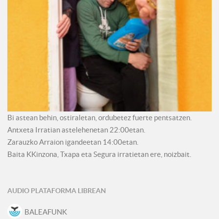
Bi astean behin, ostiraletan, ordubetez fuerte pentsatzen.
Antxeta Irratian astelehenetan 22:00etan.
Zarauzko Arraion igandeetan 14:00etan.
Baita KKinzona, Txapa eta Segura irratietan ere, noizbait.
AUDIO PLATAFORMA LIBREAN
BALEAFUNK