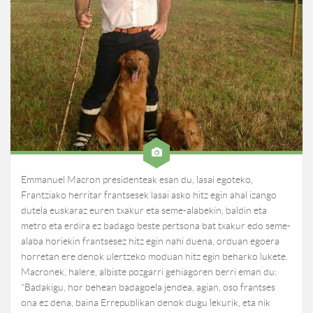
Emmanuel Macron presidenteak esan du, lasai egoteko,
Frantziako herritar frantsesek lasai asko hitz egin ahal izango
dutela euskaraz euren txakur eta seme-alabekin, baldin eta
metro eta erdira ez badago beste pertsona bat txakur edo seme-
alaba horiekin frantsesez hitz egin nahi duena, orduan egoera
horretan ere denok ulertzeko moduan hitz egin beharko lukete.
Macronek, halere, albiste pozgarri gehiagoren berri eman du:
“Badakigu, hor behean badagoela jendea, agian, oso frantses
ona ez dena, baina Errepublikan denok dugu lekurik, eta nik