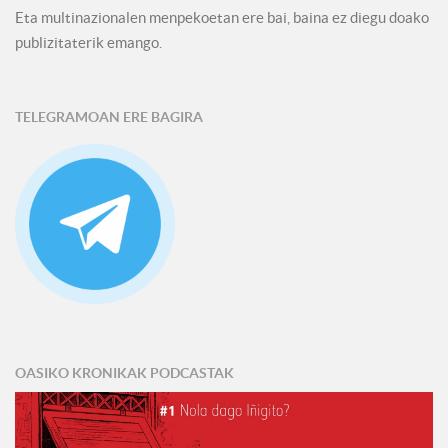
Eta multinazionalen menpekoetan ere bai, baina ez diegu doako
publizitaterik emango.
TELEGRAMOAN ERE BAGIRA
OASIKO KRONIKAK PODCASTAK