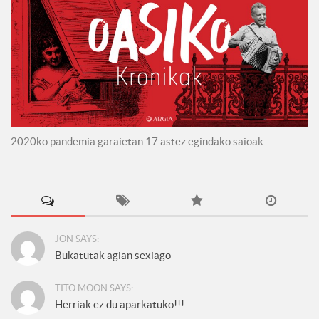
2020ko pandemia garaietan 17 astez egindako saioak-
JON SAYS:
Bukatutak agian sexiago
TITO MOON SAYS:
Herriak ez du aparkatuko!!!