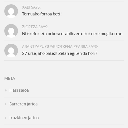
XABI SAYS:
Ternuako forroa beti!
ZIORTZA SAYS:
Ni firefox eta orbota erabiltzen ditut nere mugikorran.
ARANTZAZU GUARROTXENA ZEARRA SAYS:
27 urte, aho batez! Zelan egiten da hori?
META
Hasi saioa
Sarreren jarioa
Iruzkinen jarioa