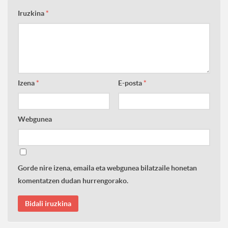
Iruzkina
*
Izena
*
E-posta
*
Webgunea
Gorde nire izena, emaila eta webgunea bilatzaile honetan
komentatzen dudan hurrengorako.