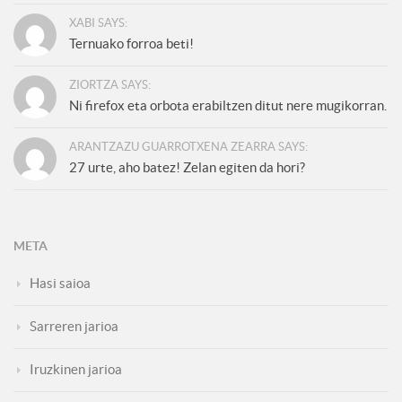
XABI SAYS:
Ternuako forroa beti!
ZIORTZA SAYS:
Ni firefox eta orbota erabiltzen ditut nere mugikorran.
ARANTZAZU GUARROTXENA ZEARRA SAYS:
27 urte, aho batez! Zelan egiten da hori?
META
Hasi saioa
Sarreren jarioa
Iruzkinen jarioa