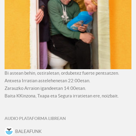
Bi astean behin, ostiraletan, ordubetez fuerte pentsatzen.
Antxeta Irratian astelehenetan 22:00etan.
Zarauzko Arraion igandeetan 14:00etan.
Baita KKinzona, Txapa eta Segura irratietan ere, noizbait.
AUDIO PLATAFORMA LIBREAN
BALEAFUNK