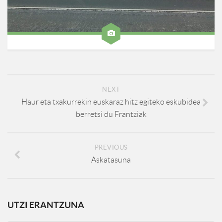
NEXT
Haur eta txakurrekin euskaraz hitz egiteko eskubidea
berretsi du Frantziak
PREVIOUS
Askatasuna
UTZI ERANTZUNA