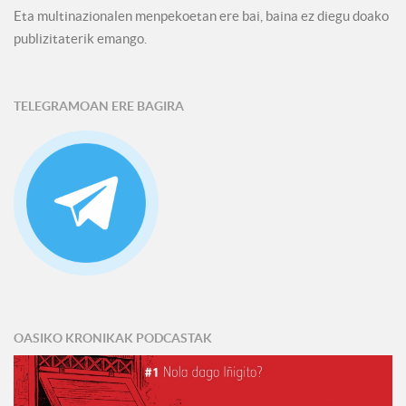
Eta multinazionalen menpekoetan ere bai, baina ez diegu doako
publizitaterik emango.
TELEGRAMOAN ERE BAGIRA
OASIKO KRONIKAK PODCASTAK