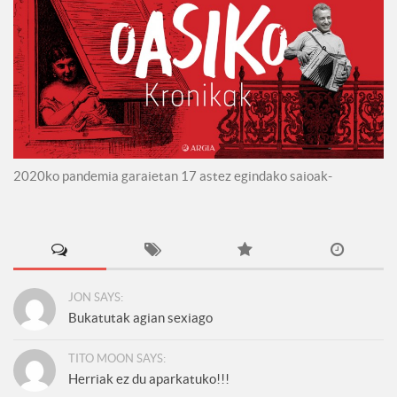
2020ko pandemia garaietan 17 astez egindako saioak-
JON SAYS:
Bukatutak agian sexiago
TITO MOON SAYS:
Herriak ez du aparkatuko!!!