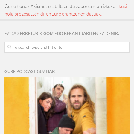
Gune honek Akismet erabiltzen du zaborra murrizteko.
Ikusi
nola prozesatzen diren zure erantzunen datuak.
EZ DA SEKRETURIK GOIZ EDO BERANT JAKITEN EZ DENIK.
GURE PODCAST GUZTIAK