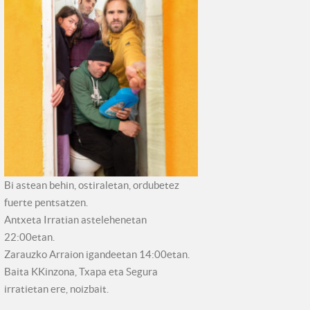
Bi astean behin, ostiraletan, ordubetez
fuerte pentsatzen.
Antxeta Irratian astelehenetan
22:00etan.
Zarauzko Arraion igandeetan 14:00etan.
Baita KKinzona, Txapa eta Segura
irratietan ere, noizbait.