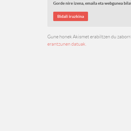
Gorde nire izena, emaila eta webgunea bi
Gune honek Akismet erabiltzen du zaborr
erantzunen datuak.