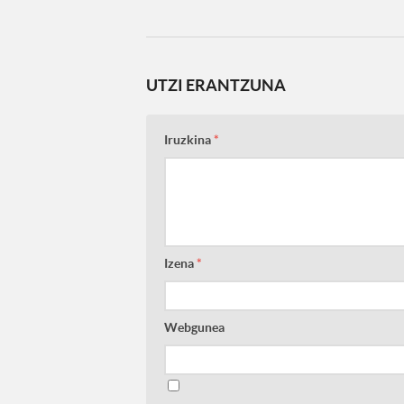
UTZI ERANTZUNA
Iruzkina
*
Izena
*
Webgunea