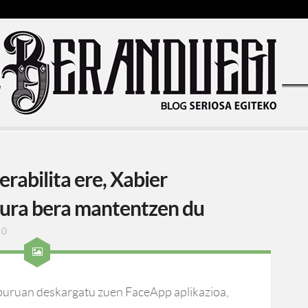
rabilita ere, Xabier
xura bera mantentzen du
0
buruan deskargatu zuen FaceApp aplikazioa,