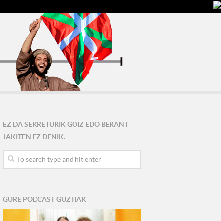
EZ DA SEKRETURIK GOIZ EDO BERANT
JAKITEN EZ DENIK.
GURE PODCAST GUZTIAK