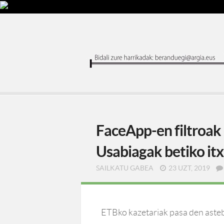
FaceApp-en filtroak e
Usabiagak betiko it
SAILKATU GABEA
23 UZT, 2019
ETBko kazetariak pasa den aste