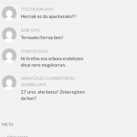
TITO MOON SAYS:
Herriak ez du aparkatuko!!!
XABI SAYS:
Ternuako forroa beti!
ZIORTZA SAYS:
Ni firefox eta orbota erabiltzen
ditut nere mugikorran.
ARANTZAZU GUARROTXENA
ZEARRA SAYS:
27 urte, aho batez! Zelan egiten
da hori?
META