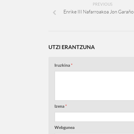
PREVIOUS
Enrike III Nafarroakoa Jon Garaño
UTZI ERANTZUNA
Iruzkina
*
Izena
*
Webgunea