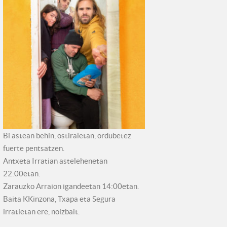
Bi astean behin, ostiraletan, ordubetez
fuerte pentsatzen.
Antxeta Irratian astelehenetan
22:00etan.
Zarauzko Arraion igandeetan 14:00etan.
Baita KKinzona, Txapa eta Segura
irratietan ere, noizbait.