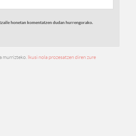
latzaile honetan komentatzen dudan hurrengorako.
a murrizteko.
Ikusi nola prozesatzen diren zure