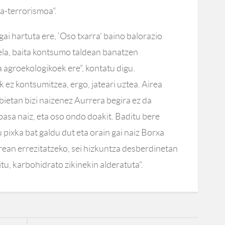
a-terrorismoa”.
ai hartuta ere, ‘Oso txarra’ baino balorazio
ela, baita kontsumo taldean banatzen
a agroekologikoek ere”, kontatu digu.
 ez kontsumitzea, ergo, jateari uztea. Airea
bietan bizi naizenez Aurrera begira ez da
pasa naiz, eta oso ondo doakit. Baditu bere
u pixka bat galdu dut eta orain gai naiz Borxa
an errezitatzeko, sei hizkuntza desberdinetan
itu, karbohidrato zikinekin alderatuta”.