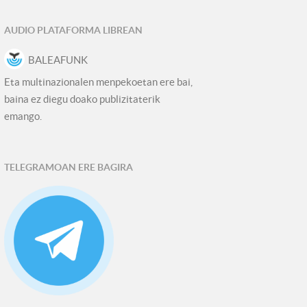
AUDIO PLATAFORMA LIBREAN
BALEAFUNK
Eta multinazionalen menpekoetan ere bai,
baina ez diegu doako publizitaterik
emango.
TELEGRAMOAN ERE BAGIRA