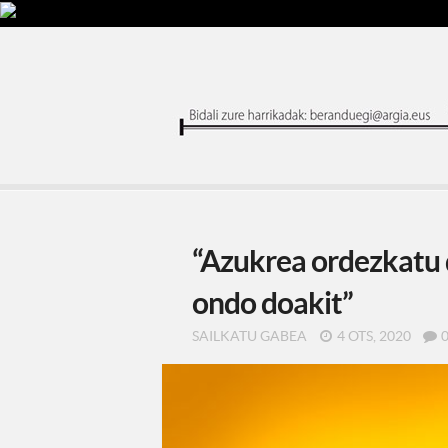
“Azukrea ordezkatu 
ondo doakit”
SAILKATU GABEA
4 OTS, 2020