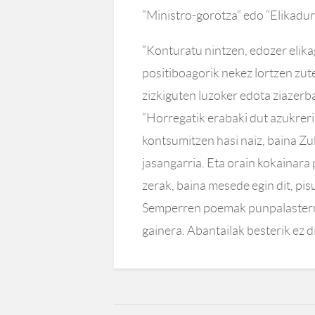
“Ministro-gorotza“ edo “Elikadur
“Konturatu nintzen, edozer elikag
positiboagorik nekez lortzen zut
zizkiguten luzoker edota ziazerb
“Horregatik erabaki dut azukrerik
kontsumitzen hasi naiz, baina Zu
jasangarria. Eta orain kokainara 
zerak, baina mesede egin dit, pis
Semperren poemak punpalasterre
gainera. Abantailak besterik ez d