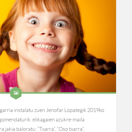
garria instalatu zuen Jenofar Lopategik 2019ko
 gomendaturik: elikagaien azukre-maila
 jakia baloratu: “Txarra”, “Oso txarra”,