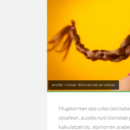
Jenofar, txikitan, Bollycao bat jan ostean.
Mugikorrean app ustez oso balia
otsailean, auzoko nutrizionistak
kalkulatzen du, eta horren arabera