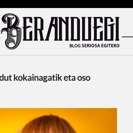
dut kokainagatik eta oso
0