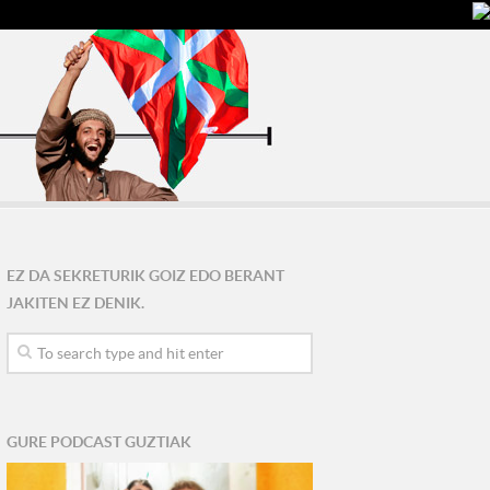
EZ DA SEKRETURIK GOIZ EDO BERANT
JAKITEN EZ DENIK.
GURE PODCAST GUZTIAK