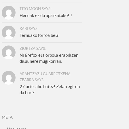
TITO MOON SAYS:
Herriak ez du aparkatuko!!!
XABI SAYS:
Ternuako forroa beti!
ZIORTZA SAYS:
Ni firefox eta orbota erabiltzen
ditut nere mugikorran.
ARANTZAZU GUARROTXENA
ZEARRA SAYS:
27 urte, aho batez! Zelan egiten
da hori?
META