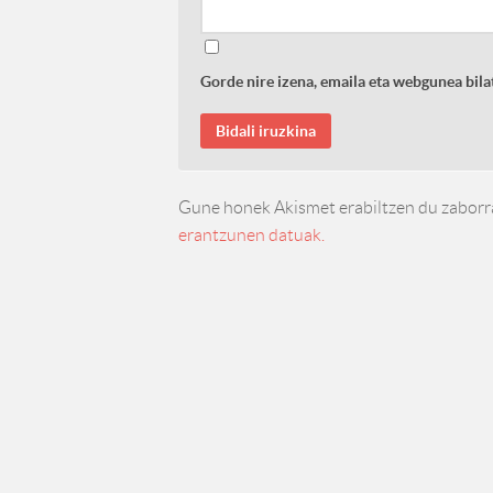
Gorde nire izena, emaila eta webgunea bi
Gune honek Akismet erabiltzen du zaborr
erantzunen datuak.