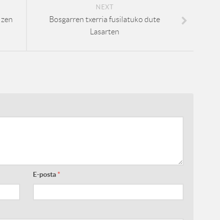
NEXT
 zen
Bosgarren txerria fusilatuko dute
Lasarten
E-posta
*