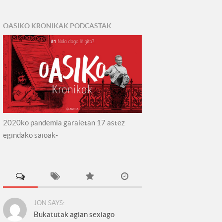
OASIKO KRONIKAK PODCASTAK
2020ko pandemia garaietan 17 astez
egindako saioak-
JON SAYS:
Bukatutak agian sexiago