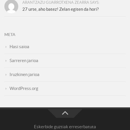
ARANTZAZU GUARROTXENA ZEARRA SAYS:
27 urte, aho batez! Zelan egiten da hori?
META
Hasi saioa
Sarreren jarioa
Iruzkinen jarioa
WordPress.org
Eskerbide guztiak erreserbatuta