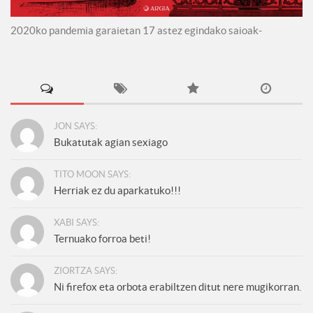
2020ko pandemia garaietan 17 astez egindako saioak-
JON SAYS:
Bukatutak agian sexiago
TITO MOON SAYS:
Herriak ez du aparkatuko!!!
XABI SAYS:
Ternuako forroa beti!
ZIORTZA SAYS:
Ni firefox eta orbota erabiltzen ditut nere mugikorran.