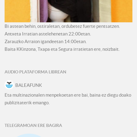
Bi astean behin, ostiraletan, ordubetez fuerte pentsatzen.
Antxeta Irratian astelehenetan 22:00etan.
Zarauzko Arraion igandeetan 14:00etan.
Baita KKinzona, Txapa eta Segura irratietan ere, noizbait.
AUDIO PLATAFORMA LIBREAN
BALEAFUNK
Eta multinazionalen menpekoetan ere bai, baina ez diegu doako
publizitaterik emango.
TELEGRAMOAN ERE BAGIRA