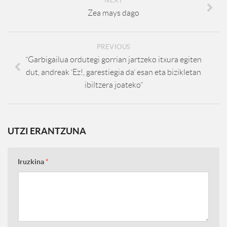
NEXT
Zea mays dago
PREVIOUS
“Garbigailua ordutegi gorrian jartzeko itxura egiten
dut, andreak ‘Ez!, garestiegia da’ esan eta bizikletan
ibiltzera joateko”
UTZI ERANTZUNA
Iruzkina
*