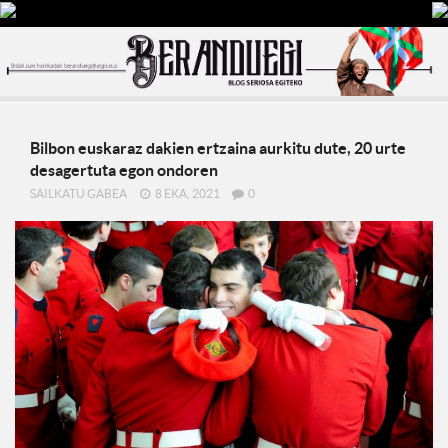
Bilbon euskaraz dakien ertzaina aurkitu dute, 20 urte
desagertuta egon ondoren
SAILKATU GABEA
8 EKA, 2021
0