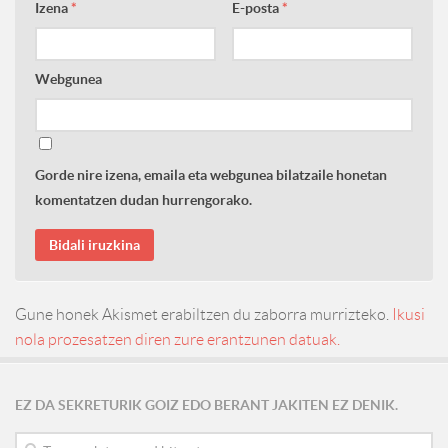
Izena
*
E-posta
*
Webgunea
Gorde nire izena, emaila eta webgunea bilatzaile honetan
komentatzen dudan hurrengorako.
Gune honek Akismet erabiltzen du zaborra murrizteko.
Ikusi
nola prozesatzen diren zure erantzunen datuak.
EZ DA SEKRETURIK GOIZ EDO BERANT JAKITEN EZ DENIK.