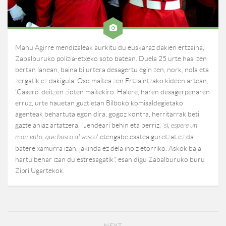
Manu Agirre mendizaleak aurkitu du euskaraz dakien ertzaina,
Zabalburuko polizia-etxeko soto batean. Duela 25 urte hasi zen
bertan lanean, baina bi urtera desagertu egin zen, nork, nola eta
zergatik ez dakigula. Oso maitea zen Ertzaintzako kideen artean,
‘Casero’ deitzen zioten maitekiro. Halere, haren desagerpenaren
erruz, urte hauetan guztietan Bilboko komisaldegietako
agenteak behartuta egon dira, gogoz kontra, herritarrak beti
gaztelaniaz artatzera. “Jendeari behin eta berriz, ‘
sí, espere un
momento, que busco al vasco
‘ etengabe esatea guretzat ez da
batere xamurra izan, jakinda ez dela inoiz etorriko. Askok baja
hartu behar izan du estresagatik”, esan digu Zabalburuko buru
Zipri Ugartekok.