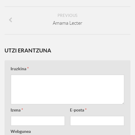
PREVIOUS
Amama Lecter
UTZI ERANTZUNA
Iruzkina
*
Izena
*
E-posta
*
Webgunea