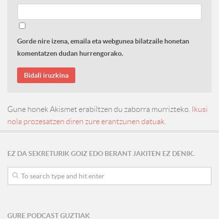
Gorde nire izena, emaila eta webgunea bilatzaile honetan
komentatzen dudan hurrengorako.
Gune honek Akismet erabiltzen du zaborra murrizteko.
Ikusi
nola prozesatzen diren zure erantzunen datuak.
EZ DA SEKRETURIK GOIZ EDO BERANT JAKITEN EZ DENIK.
GURE PODCAST GUZTIAK