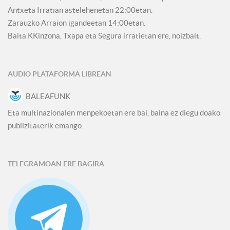
Antxeta Irratian astelehenetan 22:00etan.
Zarauzko Arraion igandeetan 14:00etan.
Baita KKinzona, Txapa eta Segura irratietan ere, noizbait.
AUDIO PLATAFORMA LIBREAN
BALEAFUNK
Eta multinazionalen menpekoetan ere bai, baina ez diegu doako
publizitaterik emango.
TELEGRAMOAN ERE BAGIRA