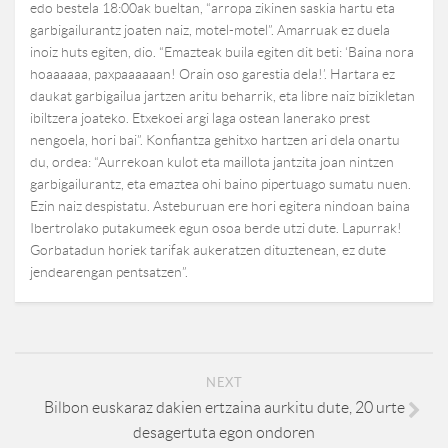
edo bestela 18:00ak bueltan, “arropa zikinen saskia hartu eta
garbigailurantz joaten naiz, motel-motel”. Amarruak ez duela
inoiz huts egiten, dio. “Emazteak buila egiten dit beti: ‘Baina nora
hoaaaaaa, paxpaaaaaan! Orain oso garestia dela!’. Hartara ez
daukat garbigailua jartzen aritu beharrik, eta libre naiz bizikletan
ibiltzera joateko. Etxekoei argi laga ostean lanerako prest
nengoela, hori bai”. Konfiantza gehitxo hartzen ari dela onartu
du, ordea: “Aurrekoan kulot eta maillota jantzita joan nintzen
garbigailurantz, eta emaztea ohi baino pipertuago sumatu nuen.
Ezin naiz despistatu. Asteburuan ere hori egitera nindoan baina
Ibertrolako putakumeek egun osoa berde utzi dute. Lapurrak!
Gorbatadun horiek tarifak aukeratzen dituztenean, ez dute
jendearengan pentsatzen”.
NEXT
Bilbon euskaraz dakien ertzaina aurkitu dute, 20 urte
desagertuta egon ondoren