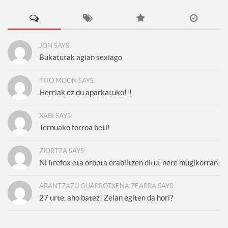
JON SAYS:
Bukatutak agian sexiago
TITO MOON SAYS:
Herriak ez du aparkatuko!!!
XABI SAYS:
Ternuako forroa beti!
ZIORTZA SAYS:
Ni firefox eta orbota erabiltzen ditut nere mugikorran.
ARANTZAZU GUARROTXENA ZEARRA SAYS:
27 urte, aho batez! Zelan egiten da hori?