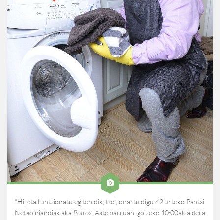
“Hi, eta funtzionatu egiten dik, txo”, onartu digu 42 urteko Pantxi
Netaoiniandiak aka
Potrox
. Aste barruan, goizeko 10:00ak aldera