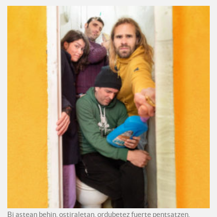
Bi astean behin, ostiraletan, ordubetez fuerte pentsatzen.