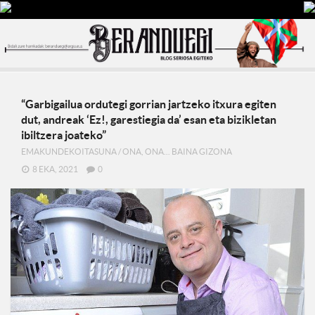
“Garbigailua ordutegi gorrian jartzeko itxura egiten
dut, andreak ‘Ez!, garestiegia da’ esan eta bizikletan
ibiltzera joateko”
EMAKUNDEKOITASUNA
/
ONA, ONA... BAINA GIZONA
8 EKA, 2021
0