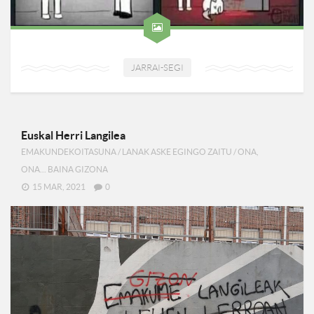
JARRAI-SEGI
Euskal Herri Langilea
EMAKUNDEKOITASUNA
/
LANAK ASKE EGINGO ZAITU
/
ONA,
ONA... BAINA GIZONA
15 MAR, 2021
0