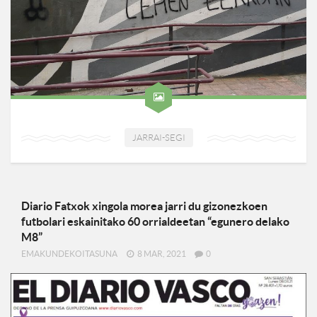
JARRAI-SEGI
Diario Fatxok xingola morea jarri du gizonezkoen
futbolari eskainitako 60 orrialdeetan “egunero delako
M8”
EMAKUNDEKOITASUNA
8 MAR, 2021
0