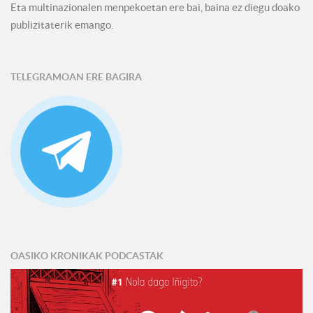
Eta multinazionalen menpekoetan ere bai, baina ez diegu doako
publizitaterik emango.
TELEGRAMOAN ERE BAGIRA
OASIKO KRONIKAK PODCASTAK