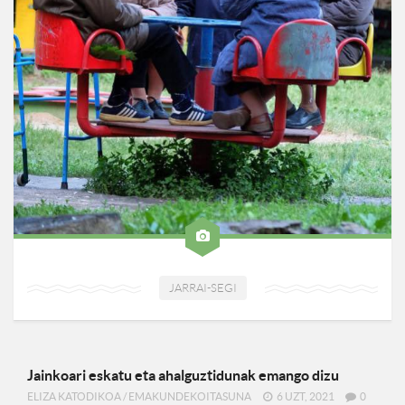
JARRAI-SEGI
Jainkoari eskatu eta ahalguztidunak emango dizu
ELIZA KATODIKOA
/
EMAKUNDEKOITASUNA
6 UZT, 2021
0