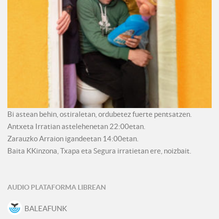
Bi astean behin, ostiraletan, ordubetez fuerte pentsatzen.
Antxeta Irratian astelehenetan 22:00etan.
Zarauzko Arraion igandeetan 14:00etan.
Baita KKinzona, Txapa eta Segura irratietan ere, noizbait.
AUDIO PLATAFORMA LIBREAN
BALEAFUNK