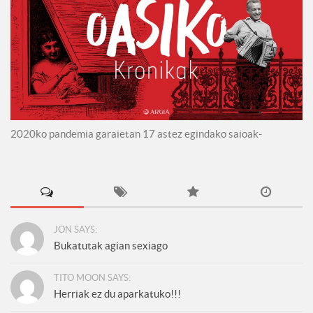
2020ko pandemia garaietan 17 astez egindako saioak-
JON SAYS:
Bukatutak agian sexiago
TITO MOON SAYS:
Herriak ez du aparkatuko!!!