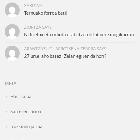
XABI SAYS:
Ternuako forroa beti!
ZIORTZA SAYS:
Ni firefox eta orbota erabiltzen ditut nere mugikorran.
ARANTZAZU GUARROTXENA ZEARRA SAYS:
27 urte, aho batez! Zelan egiten da hori?
META
Hasi saioa
Sarreren jarioa
Iruzkinen jarioa