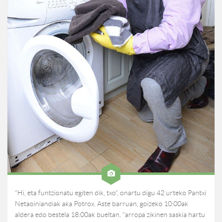
“Hi, eta funtzionatu egiten dik, txo”, onartu digu 42 urteko Pantxi
Netaoiniandiak aka Potrox. Aste barruan, goizeko 10:00ak
aldera edo bestela 18:00ak bueltan, “arropa zikinen saskia hartu