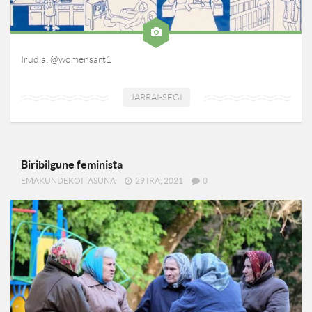
Irudia: @womensart1
JARRAI-SEGI
Biribilgune feminista
EMAKUNDEKOITASUNA
29 IRA, 2021
0