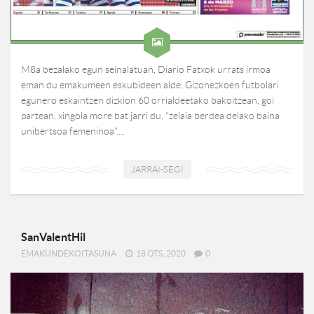
M8a bezalako egun seinalatuan, Diario Fatxok urrats irmoa
eman du emakumeen eskubideen alde. Gizonezkoen futbolari
egunero eskaintzen dizkion 60 orrialdeetako bakoitzean, goi
partean, xingola more bat jarri du, “zelaia berdea delako baina
unibertsoa femeninoa”....
JARRAI-SEGI
SanValentHil
EMAKUNDEKOITASUNA
18 OTS, 2020
0