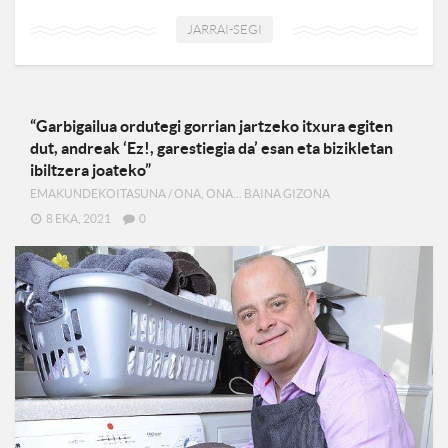
JARRAI-SEGI
“Garbigailua ordutegi gorrian jartzeko itxura egiten
dut, andreak ‘Ez!, garestiegia da’ esan eta bizikletan
ibiltzera joateko”
EMAKUNDEKOITASUNA
/
ONA, ONA... BAINA GIZONA
8 EKA, 2021
0