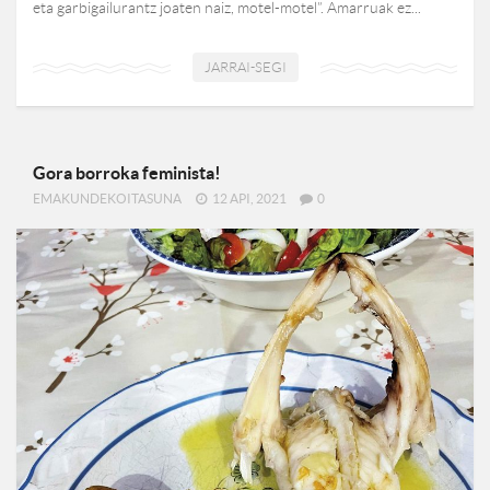
eta garbigailurantz joaten naiz, motel-motel”. Amarruak ez...
JARRAI-SEGI
Gora borroka feminista!
EMAKUNDEKOITASUNA
12 API, 2021
0