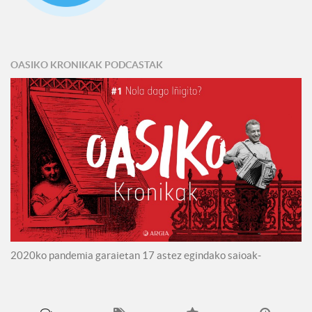
OASIKO KRONIKAK PODCASTAK
2020ko pandemia garaietan 17 astez egindako saioak-