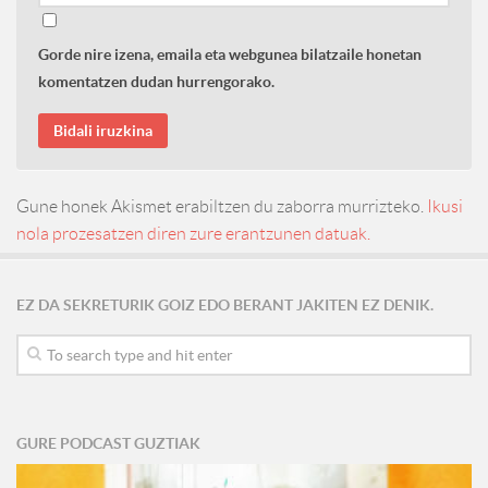
Gorde nire izena, emaila eta webgunea bilatzaile honetan
komentatzen dudan hurrengorako.
Gune honek Akismet erabiltzen du zaborra murrizteko.
Ikusi
nola prozesatzen diren zure erantzunen datuak.
EZ DA SEKRETURIK GOIZ EDO BERANT JAKITEN EZ DENIK.
GURE PODCAST GUZTIAK