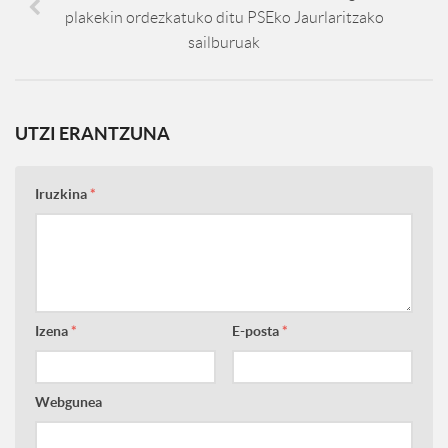
plakekin ordezkatuko ditu PSEko Jaurlaritzako
sailburuak
UTZI ERANTZUNA
Iruzkina
*
Izena
*
E-posta
*
Webgunea