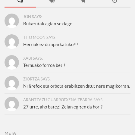
JON SAYS:
Bukatutak agian sexiago
TITO MOON SAYS:
Herriak ez du aparkatuko!!!
XABI SAYS:
Ternuako forroa beti!
ZIORTZA SAYS:
Ni firefox eta orbota erabiltzen ditut nere mugikorran.
ARANTZAZU GUARROTXENA ZEARRA SAYS:
27 urte, aho batez! Zelan egiten da hori?
META