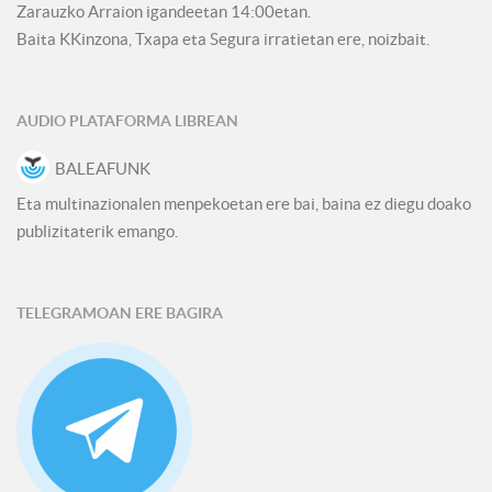
Zarauzko Arraion igandeetan 14:00etan.
Baita KKinzona, Txapa eta Segura irratietan ere, noizbait.
AUDIO PLATAFORMA LIBREAN
BALEAFUNK
Eta multinazionalen menpekoetan ere bai, baina ez diegu doako
publizitaterik emango.
TELEGRAMOAN ERE BAGIRA