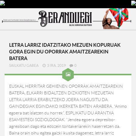
LETRA LARRIZ IDATZITAKO MEZUEN KOPURUAK
GORA EGIN DU OPORRAK AMAITZEAREKIN
BATERA
SAILKATU GABEA
3 IRA, 2019
0
EUSKAL HERRITAR GEHIENEN OPORRAK AMAITZEAREKIN
BATERA, ELKARRI BIDALTZEN DIZKIOTEN MEZUETAN
LETRA LARRIA ERABILTZEKO JOERA NAGUSITU DA
GAINDEGIAK EGINDAKO IKERKETA BATEN ARABERA. “Animo
egoera bat islatzen du horrek”, ESPLIKATU DU ARANTXA
ESAMESTEGI SOZIOLOGOAK. “Jendea egoera depresibo-
agresiboan dago eta edozein tontakeriarekin haserretzen da.
Baina orain oihu egitea gaizki ikusita dagoenez, letra larriz