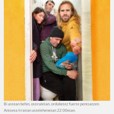
Bi astean behin, ostiraletan, ordubetez fuerte pentsatzen.
Antxeta Irratian astelehenetan 22:00etan.