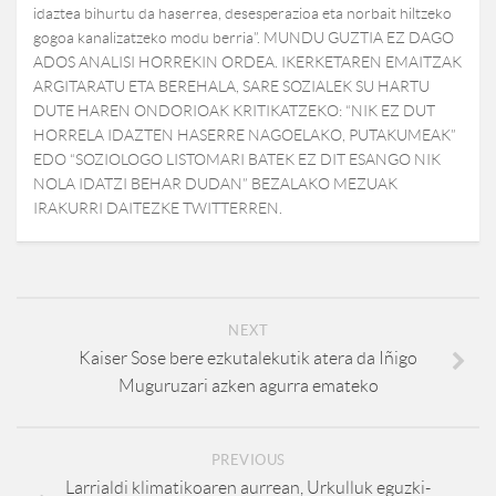
idaztea bihurtu da haserrea, desesperazioa eta norbait hiltzeko
gogoa kanalizatzeko modu berria”. MUNDU GUZTIA EZ DAGO
ADOS ANALISI HORREKIN ORDEA. IKERKETAREN EMAITZAK
ARGITARATU ETA BEREHALA, SARE SOZIALEK SU HARTU
DUTE HAREN ONDORIOAK KRITIKATZEKO: “NIK EZ DUT
HORRELA IDAZTEN HASERRE NAGOELAKO, PUTAKUMEAK”
EDO “SOZIOLOGO LISTOMARI BATEK EZ DIT ESANGO NIK
NOLA IDATZI BEHAR DUDAN” BEZALAKO MEZUAK
IRAKURRI DAITEZKE TWITTERREN.
NEXT
Kaiser Sose bere ezkutalekutik atera da Iñigo
Muguruzari azken agurra emateko
PREVIOUS
Larrialdi klimatikoaren aurrean, Urkulluk eguzki-