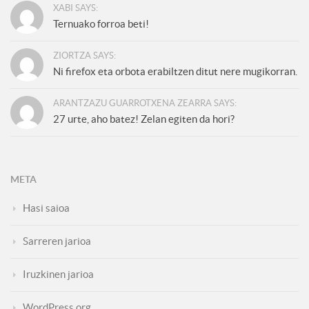
XABI SAYS:
Ternuako forroa beti!
ZIORTZA SAYS:
Ni firefox eta orbota erabiltzen ditut nere mugikorran.
ARANTZAZU GUARROTXENA ZEARRA SAYS:
27 urte, aho batez! Zelan egiten da hori?
META
Hasi saioa
Sarreren jarioa
Iruzkinen jarioa
WordPress.org