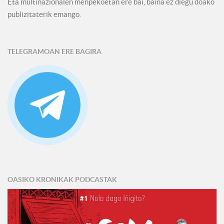
Eta multinazionalen menpekoetan ere bai, baina ez diegu doako
publizitaterik emango.
TELEGRAMOAN ERE BAGIRA
OASIKO KRONIKAK PODCASTAK