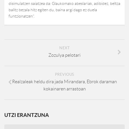
disimulatzen saiatzea da: Glaukomako abeslariak, adibidez, beltza
balitz bezala hitz egiten du, baina argi dago ez duela
funtzionatzen”.
NEXT
Zozulya pelotari
PREVIOUS
Realzaleak heldu dira jada Mirandara, Ebrok daraman
kokainaren arrastoan
UTZI ERANTZUNA