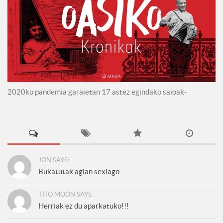
2020ko pandemia garaietan 17 astez egindako saioak-
JON SAYS:
Bukatutak agian sexiago
TITO MOON SAYS:
Herriak ez du aparkatuko!!!