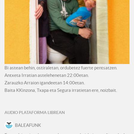
Bi astean behin, ostiraletan, ordubetez fuerte pentsatzen.
Antxeta Irratian astelehenetan 22:00etan.
Zarauzko Arraion igandeetan 14:00etan.
Baita KKinzona, Txapa eta Segura irratietan ere, noizbait.
AUDIO PLATAFORMA LIBREAN
BALEAFUNK