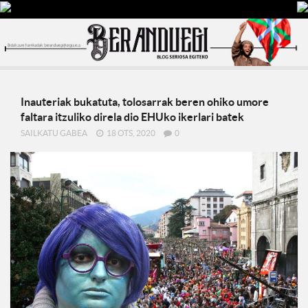
Inauteriak bukatuta, tolosarrak beren ohiko umore
faltara itzuliko direla dio EHUko ikerlari batek
SAILKATU GABEA
18 OTS, 2020
0