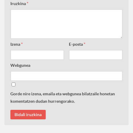
Iruzkina
*
Izena
*
E-posta
*
Webgunea
Gorde nire izena, emaila eta webgunea bilatzaile honetan
komentatzen dudan hurrengorako.