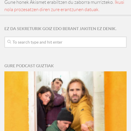
Gune honek Akismet erabiltzen du zaborra murrizteko.
Ikusi
nola prozesatzen diren zure erantzunen datuak.
EZ DA SEKRETURIK GOIZ EDO BERANT JAKITEN EZ DENIK.
GURE PODCAST GUZTIAK