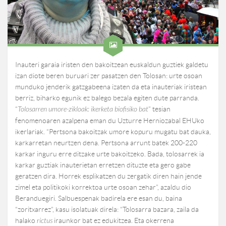
Inauteri garaia iristen den bakoitzean euskaldun guztiek galdetu
izan diote beren buruari zer pasatzen den Tolosan: urte osoan
munduko jenderik gatzgabeena izaten da eta inauteriak iristean
berriz, biharko egunik ez balego bezala egiten dute parranda.
“
Tolosarren umore-zikloak: ikerketa biofisiko bat
” tesian
fenomenoaren azalpena eman du Uzturre Herniozabal EHUko
ikerlariak. “Pertsona bakoitzak umore kopuru mugatu bat dauka,
karkarretan neurtzen dena. Pertsona arrunt batek 200-220
karkar inguru erre ditzake urte bakoitzeko. Bada, tolosarrek ia
karkar guztiak inauterietan erretzen dituzte eta gero gabe
geratzen dira. Horrek esplikatzen du zergatik diren hain jende
zimel eta politikoki korrektoa urte osoan zehar”, azaldu dio
Beranduegiri. Salbuespenak badirela ere esan du, baina
“zoritxarrez”, kasu isolatuak direla: “Tolosarra bazara, zaila da
halako
rictus
iraunkor bat ez edukitzea. Eta okerrena