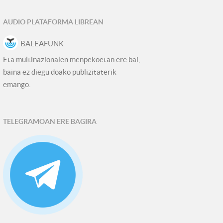
AUDIO PLATAFORMA LIBREAN
BALEAFUNK
Eta multinazionalen menpekoetan ere bai,
baina ez diegu doako publizitaterik
emango.
TELEGRAMOAN ERE BAGIRA