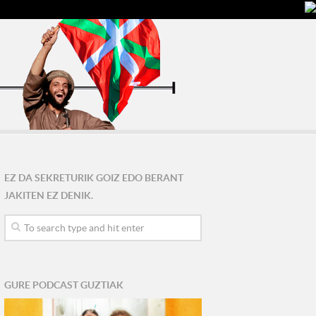
EZ DA SEKRETURIK GOIZ EDO BERANT
JAKITEN EZ DENIK.
GURE PODCAST GUZTIAK