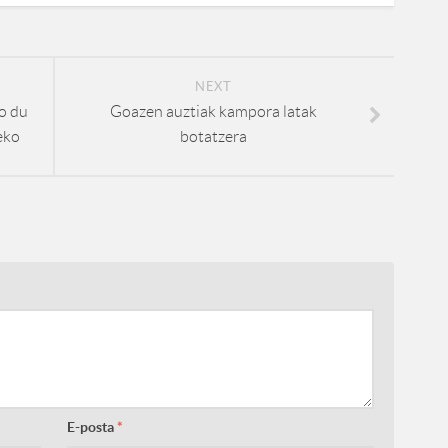
NEXT
o du
Goazen auztiak kampora latak
eko
botatzera
E-posta
*