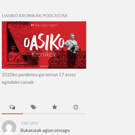
OASIKO KRONIKAK PODCASTAK
2020ko pandemia garaietan 17 astez
egindako saioak-
JON SAYS:
Bukatutak agian sexiago