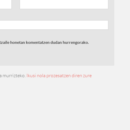
latzaile honetan komentatzen dudan hurrengorako.
a murrizteko.
Ikusi nola prozesatzen diren zure