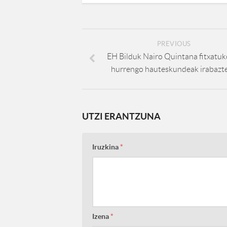
PREVIOUS
EH Bilduk Nairo Quintana fitxatuk
hurrengo hauteskundeak irabazt
UTZI ERANTZUNA
Iruzkina
*
Izena
*