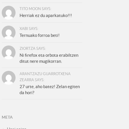
TITO MOON SAYS:
Herriak ez du aparkatuko!!!
XABI SAYS:
Ternuako forroa beti!
ZIORTZA SAYS:
Ni firefox eta orbota erabiltzen
ditut nere mugikorran.
ARANTZAZU GUARROTXENA
ZEARRA SAYS:
27 urte, aho batez! Zelan egiten
da hori?
META