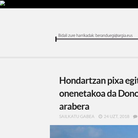
Hondartzan pixa egi
onenetakoa da Donos
arabera
SAILKATU GABEA
24 UZT, 2018