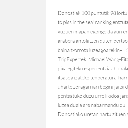
Donostiak 100 puntutik 98 lortu 
to piss in the sea” ranking ent
guztien mapan egongo da aurrer
arabera antolatzen duten pertso
baina txorrota luzeagoarekin–.
TripExpertek: Michael Wang-Fit
pixa egiteko esperientziaz honako
itsasoa izateko tenperatura harri
uharte zoragarriari begira jaitsi
pentsatuko duzu urre likidoa jari
luzea duela ere nabarmendu du, 
Donostiako uretan hartu zituen 