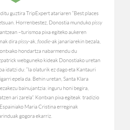
ditu guztira TripExpert atariaren “Best places
zutetsuan. Horrenbestez, Donostia munduko
pissy
antzean –turismoa pixa egiteko aukeren
nak dira
pissy
-ak,
foodie
-ak janariarekin bezala,
 Kontxako hondartza nabarmendu du
zpatrick webguneko kideak Donostiako uretan
a idatzi du: “Ia olaturik ez dago eta Kantauri
garri epela da. Behin uretan, Santa Klara
 dezakezu bainujantzia: inguru honi begira,
atzen ari zarela”. Kontxan pixa egiteak tradizio
Espainiako Maria Cristina erreginak
arinduak gogora ekarriz.