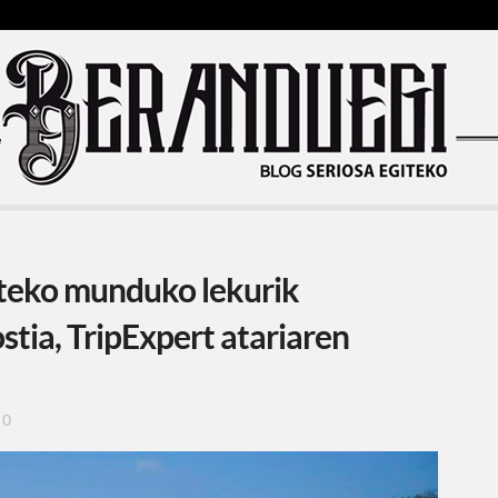
teko munduko lekurik
tia, TripExpert atariaren
0