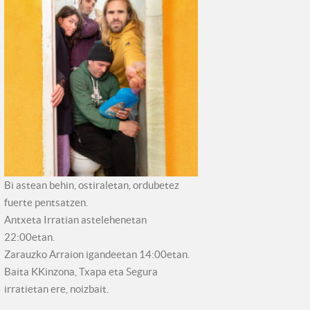
Bi astean behin, ostiraletan, ordubetez
fuerte pentsatzen.
Antxeta Irratian astelehenetan
22:00etan.
Zarauzko Arraion igandeetan 14:00etan.
Baita KKinzona, Txapa eta Segura
irratietan ere, noizbait.