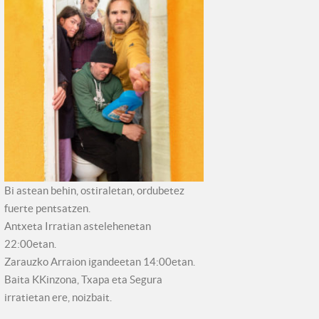
Bi astean behin, ostiraletan, ordubetez
fuerte pentsatzen.
Antxeta Irratian astelehenetan
22:00etan.
Zarauzko Arraion igandeetan 14:00etan.
Baita KKinzona, Txapa eta Segura
irratietan ere, noizbait.