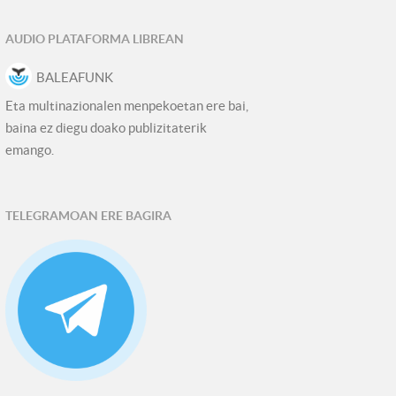
AUDIO PLATAFORMA LIBREAN
BALEAFUNK
Eta multinazionalen menpekoetan ere bai,
baina ez diegu doako publizitaterik
emango.
TELEGRAMOAN ERE BAGIRA