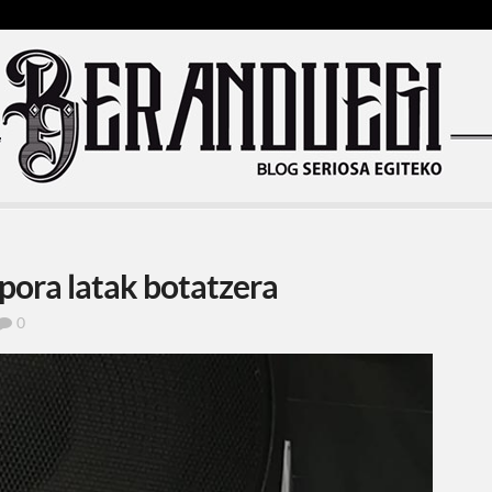
ora latak botatzera
0