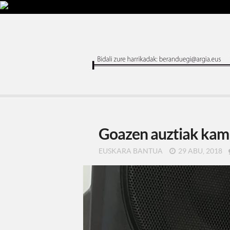
Goazen auztiak kamp
EUSKARA BANTUA
29 ABU, 2018