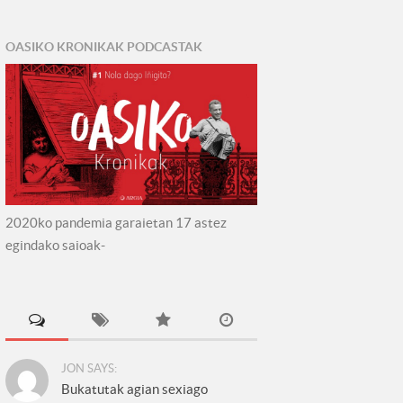
OASIKO KRONIKAK PODCASTAK
2020ko pandemia garaietan 17 astez
egindako saioak-
JON SAYS:
Bukatutak agian sexiago