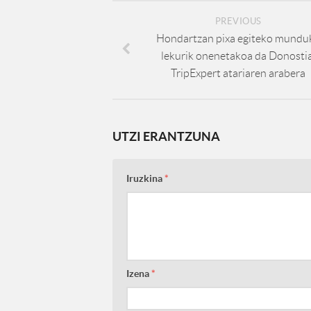
PREVIOUS
Hondartzan pixa egiteko mundu
lekurik onenetakoa da Donostia
TripExpert atariaren arabera
UTZI ERANTZUNA
Iruzkina
*
Izena
*