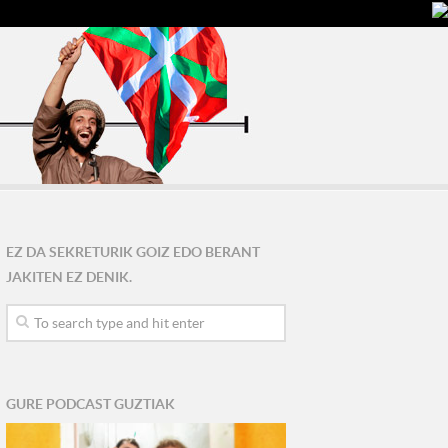
EZ DA SEKRETURIK GOIZ EDO BERANT
JAKITEN EZ DENIK.
GURE PODCAST GUZTIAK