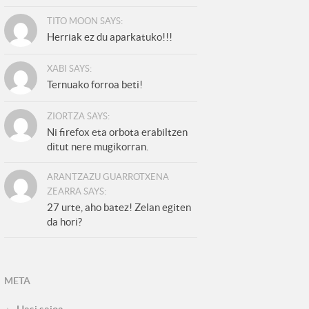
TITO MOON SAYS:
Herriak ez du aparkatuko!!!
XABI SAYS:
Ternuako forroa beti!
ZIORTZA SAYS:
Ni firefox eta orbota erabiltzen
ditut nere mugikorran.
ARANTZAZU GUARROTXENA
ZEARRA SAYS:
27 urte, aho batez! Zelan egiten
da hori?
META