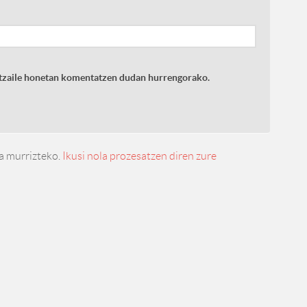
latzaile honetan komentatzen dudan hurrengorako.
a murrizteko.
Ikusi nola prozesatzen diren zure