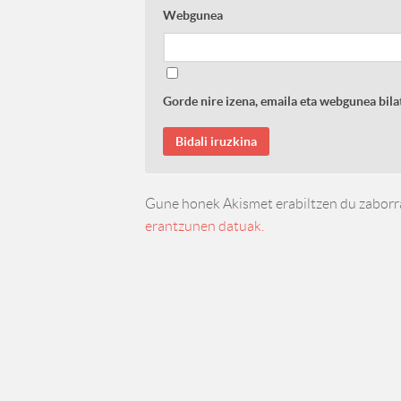
Webgunea
Gorde nire izena, emaila eta webgunea bi
Gune honek Akismet erabiltzen du zaborr
erantzunen datuak.