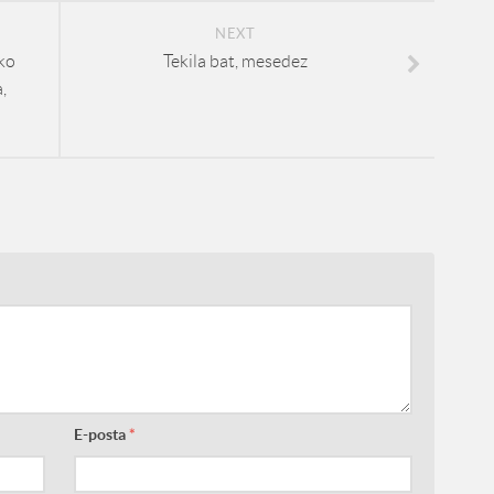
NEXT
ko
Tekila bat, mesedez
,
E-posta
*